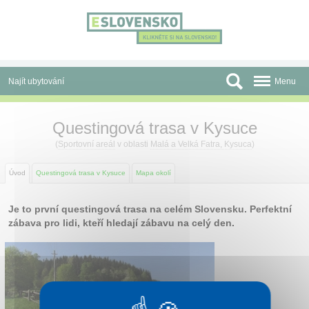
Panel pro správu cookies
Najít ubytování
Menu
Oblasti
Questingová trasa v Kysuce
Slevy a Last Minute
(
Sportovní areál
v oblasti
Malá a Velká Fatra, Kysuca
)
Autobusové zájezdy
Úvod
Questingová trasa v Kysuce
Mapa okolí
Skupiny a konference
Je to první questingová trasa na celém Slovensku. Perfektní
zábava pro lidi, kteří hledají zábavu na celý den.
Před cestou
Atrakce
O nás