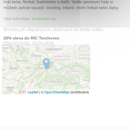
hrát tenis, florbal, badminton a další. Vedle sportovní haly si
můžete zahrát squash, bowling, biliard, stolní fotbal nebo šipky.
Více informací:
terchovec.eu
Bonusy při objednávce ubytování na tomto webu
20% sleva do RIC Terchovec
PENZION GORAL
,
HOTEL FATRA
Leaflet
|
©
OpenStreetMap
contributors