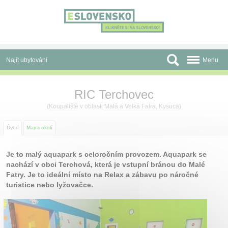
Panel pro správu cookies
Najít ubytování
Menu
Oblasti
RIC Terchovec
Slevy a Last Minute
(
Koupaliště
v oblasti
Malá a Velká Fatra, Kysuca
)
Autobusové zájezdy
Úvod
Mapa okolí
Skupiny a konference
Je to malý aquapark s celoročním provozem. Aquapark se
nachází v obci Terchová, která je vstupní bránou do Malé
Před cestou
Fatry. Je to ideální místo na Relax a zábavu po náročné
turistice nebo lyžovačce.
Atrakce
O nás