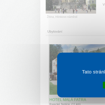
V
Žilina, Hlinkovo náměstí
Ubytování
Tato strán
1 noc od
3 
HOTEL MALÁ FATRA
Rajecké Teplice (11 km)