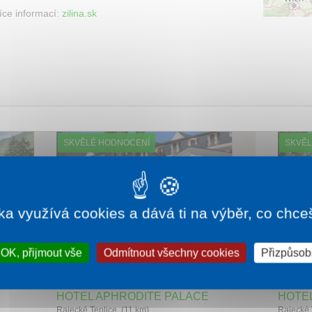
íce informací:
zilina.sk
SKVĚLÉ HODNOCENÍ
SKVĚL
ka využívá cookies a dává ti na výběr, co chce
OK, přijmout vše
Odmítnout všechny cookies
Přizpůsobi
000 Kč
1 noc od
4 220 Kč
HOTEL APHRODITE PALACE
HOTE
Rajecké Teplice (11 km)
Rajecké 