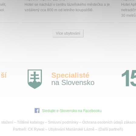
vět,
Hotel se nachází v centru lázeňského městečka a je
Hotel Ap
ool.
vzdálený cca 800 m od letního koupaliště.
netradič
30 metrů 
Více ubytování
ší
Specialisté
na Slovensko
Sledujte e-Slovensko na Facebooku
 stažení
–
Tištěné katalogy
–
Smluvní podmínky
–
Ochrana osobních údajů zákazn
Partneři:
CK Rywal
–
Ubytování Mariánské Lázně
– (
Další partneři
)