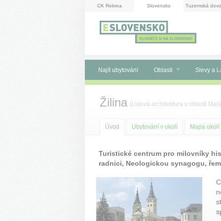
Panel pro správu cookies
CK Rekrea
Slovensko
Tuzemská dovo
Najít ubytování
Oblasti
Slevy a L
Žilina
(
Lidová architektura
v oblasti
Malá
Úvod
Ubytování v okolí
Mapa okolí
Turistické centrum pro milovníky his
radnici, Neologickou synagogu, ře
C
n
s
s