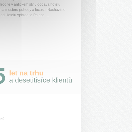
hrodite v antickém stylu dodává hotelu
ní atmosféru pohody a luxusu. Nachází se
od Hotelu Aphrodite Palace. ...
let na trhu
a desetitisíce klientů
íků