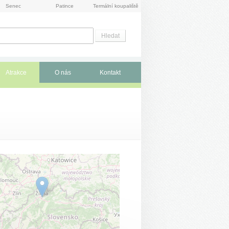
Senec
Patince
Termální koupaliště
Atrakce
O nás
Kontakt