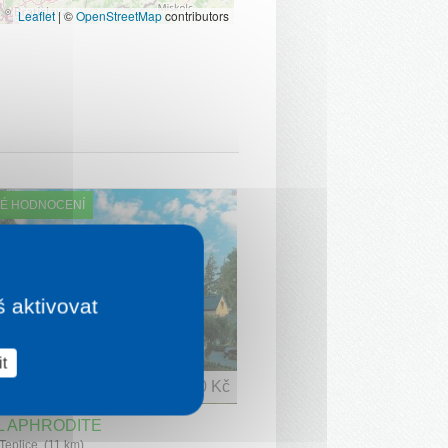
Leaflet
|
©
OpenStreetMap
contributors
É HODNOCENÍ
š aktivovat
t
1 noc od
3 970 Kč
L APHRODITE
Teplice (11 km)