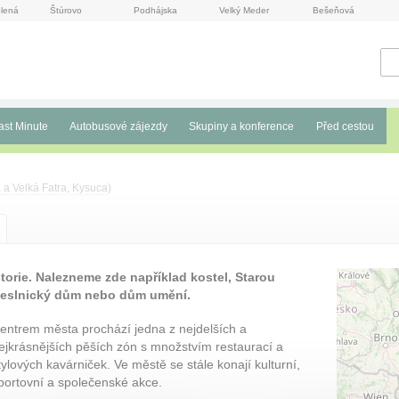
lená
Štúrovo
Podhájska
Velký Meder
Bešeňová
ast Minute
Autobusové zájezdy
Skupiny a konference
Před cestou
 a Velká Fatra, Kysuca
)
torie. Nalezneme zde například kostel, Starou
meslnický dům nebo dům umění.
entrem města prochází jedna z nejdelších a
ejkrásnějších pěších zón s množstvím restaurací a
tylových kavárniček. Ve městě se stále konají kulturní,
portovní a společenské akce.