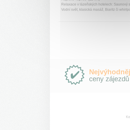
Relaxace v lázeňských hotelech: Saunový s
Vodní svět, klasická masáž, Biaritz či whirlp
Proč
Nejvýhodněj
e-
ceny zájezdů
Slovensko.cz?
Ke