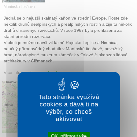
Kontakt
Manínska tiesňava
Jedná se o nejužší skalnatý kaňon ve střední Evropě. Roste zde
několik druhů dealpínských a prealpínských rostlin a žije tu několik
druhů chráněných živočichů. V roce 1967 byla prohlášena za
státní přírodní rezervaci.
V okolí je možno navštívit lázně Rajecké Teplice a Nimnica,
naučný přírodovědný chodník v Manínské tiesňavě, považský
hrad, národopisné muzeum zámeček v Orlové či skanzen lidové
architektury v Čičmanech.
Více informací:
maninska.sk
Tato stránka využívá
cookies a dává ti na
výběr, co chceš
aktivovat
Leaflet
|
©
OpenStreetMap
contributors
OK, přijmout vše