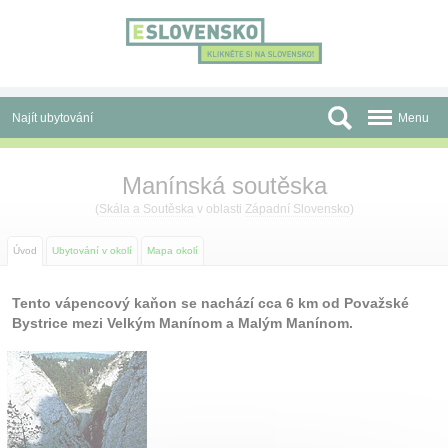
Panel pro správu cookies
Najít ubytování
Menu
Oblasti
Manínská soutěska
Slevy a Last Minute
(
Skála a Soutěska
v oblasti
Západní Slovensko
)
Autobusové zájezdy
Úvod
Ubytování v okolí
Mapa okolí
Skupiny a konference
Tento vápencový kaňon se nachází cca 6 km od Považské
Bystrice mezi Velkým Manínom a Malým Manínom.
Před cestou
Atrakce
O nás