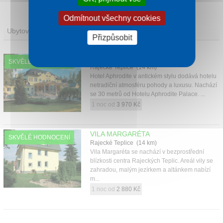
Odmítnout všechny cookies
Ubytování
Přizpůsobit
HOTEL APHRODITE
SKVĚLÉ HODNOCENÍ
Rajecké Teplice (14 km)
Hotel Aphrodite v antickém stylu dodává hotelu
netradiční atmosféru pohody a luxusu. Nachází
se 30 metrů od Hotelu Aphrodite Palace. ...
1 noc od
3 970 Kč
VILA MARGARÉTA
SKVĚLÉ HODNOCENÍ
Rajecké Teplice (14 km)
Vila Margaréta se nachází v bezprostřední
blízkosti centra Rajeckých Teplic. Areál vily se
zahradou, malým jezírkem a altánkem nabízí
m...
1 noc od
2 880 Kč