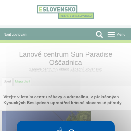
Panel pro správu cookies
Najít ubytování
Menu
Oblasti
Lanové centrum Sun Paradise
Oščadnica
Slevy a Last Minute
(
Lanové centrum
v oblasti
Západní Slovensko
)
Autobusové zájezdy
Úvod
Mapa okolí
Skupiny a konference
Vítejte v letním centru zábavy a adrenalinu, v překrásných
Před cestou
Kysuckých Beskydech uprostřed krásné slovenské přírody.
Atrakce
O nás