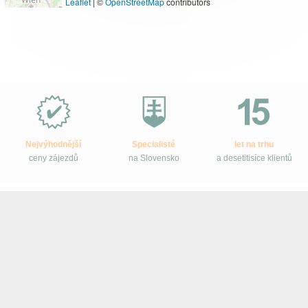
Leaflet
|
©
OpenStreetMap
contributors
Proč
e-
Slovensko.cz?
Nejvýhodnější
Specialisté
let na trhu
ceny zájezdů
na Slovensko
a desetitisíce klientů
Sledujte e-Slovensko na Facebooku
Ke stažení
–
Tištěné katalogy
–
Smluvní podmínky
–
Ochrana osobních
údajů zákazníků
© 2005 – 2026 e-Slovensko.cz