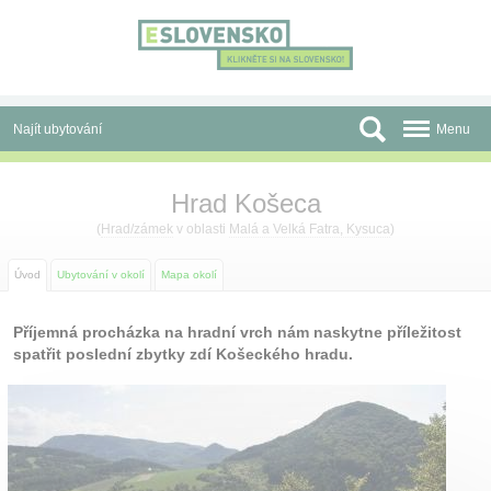
Panel pro správu cookies
Najít ubytování
Menu
Oblasti
Hrad Košeca
Slevy a Last Minute
(
Hrad/zámek
v oblasti
Malá a Velká Fatra, Kysuca
)
Autobusové zájezdy
Úvod
Ubytování v okolí
Mapa okolí
Skupiny a konference
Příjemná procházka na hradní vrch nám naskytne příležitost
spatřit poslední zbytky zdí Košeckého hradu.
Před cestou
Atrakce
O nás