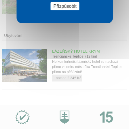
Přizpůsobit
Leaflet
|
©
OpenStreetMap
contributors
Ubytování
LÁZEŇSKÝ HOTEL KRYM
Trenčianské Teplice (12 km)
Nejkomfortnější lázeňský hotel se nachází
přímo v centru městečka Trenčianské Teplice
přímo na pěší zóně.
1 noc od
2 345 Kč
Proč
e-
Slovensko.cz?