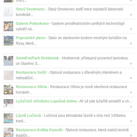
Ústí j...
★
Starý Smokovec
- Starý Smokovec patří mezi nejstarší tatranské
turistické...
★
Galerie Poliankovo
- Galerie prostřednictvím umělých technológií
vytváří ná...
★
Popradské pleso
- Stalo se startovním bodem mnohým turistům na
Rysy, které...
★
SnowFunPark Hrebienok
- Hrebienok, přístupný pozemní lanovkou
ze Starého S...
★
Restaurace Svišť
- Stylová restaurace s dřevěným interiérem a
netradiční...
★
Restaurace Olívia
- Restaurace Olívia je nově otevřená restaurace
horskéh...
★
Lyžařské středisko Lopušná dolina
- Ať už jste lyžařští amatéři a ch...
★
Lázně Lučivná
- Lučivná jsou klimatické lázně s více než 140letou
tradi...
★
Restaurace Koliba Kamzík
- Stylová restaurace, která nabízí kromě
tradičn...
★