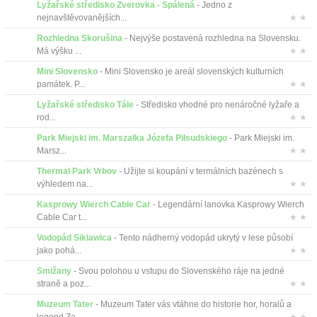
Lyžařské středisko Zverovka - Spálená
- Jedno z
nejnavštěvovanějších...
★ ★
Rozhledna Skorušina
- Nejvýše postavená rozhledna na Slovensku.
Má výšku ...
★ ★
Mini Slovensko
- Mini Slovensko je areál slovenských kulturních
památek. P...
★ ★
Lyžařské středisko Tále
- Středisko vhodné pro nenáročné lyžaře a
rod...
★ ★
Park Miejski im. Marszałka Józefa Piłsudskiego
- Park Miejski im.
Marsz...
★ ★
Thermal Park Vrbov
- Užijte si koupání v termálních bazénech s
výhledem na...
★ ★
Kasprowy Wierch Cable Car
- Legendární lanovka Kasprowy Wierch
Cable Car t...
★ ★
Vodopád Siklawica
- Tento nádherný vodopád ukrytý v lese působí
jako pohá...
★ ★
Smižany
- Svou polohou u vstupu do Slovenského ráje na jedné
straně a poz...
★ ★
Muzeum Tater
- Muzeum Tater vás vtáhne do historie hor, horalů a