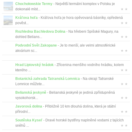
Chochołowskie Termy
- Největší termální komplex v Polsku je
dokonalé míst...
★ ★
Kráľova hoľa
- Kráľova hoľa je hora opěvovaná básníky, opředená
pověst...
★ ★
Rozhledna Bachledova Dolina
- Na hřebeni Spišské Magury, na
dohled Belians...
★ ★
Podvodní Svět Zakopane
- Je to menší, ale velmi atmosférické
akvárium sc...
★ ★
Hrad Liptovský hrádok
- Zřícenina menšího vodního hrádku, kolem
kterého ...
★ ★
Botanická zahrada Tatranská Lomnica
- Na okraji Tatranské
Lomnice můžete...
★ ★
Belianská jeskyně
- Belianská jeskyně je jediná zpřístupněná
vysokohorsk...
★ ★
Javorová dolina
- Přibližně 10 km dlouhá dolina, která je státní
přírodní...
★ ★
Soutěska Kyseľ
- Dravé horské bystřiny naplněné vodami z tajících
sněhů ...
★ ★