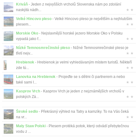
Kriváň
- Jeden z nejvyšších vrcholů Slovenska nám po zdolání
naskýtá nádh...
★ ★
Velké Hincovo pleso
- Velké Hincovo pleso je největším a nejhlubším
plesem...
★ ★
Morskie Oko
- Nejslavnější horské jezero Morskie Oko v Polsku
vypadá jako f...
★ ★
Nízké Temnosmrečinské pleso
- Nižné Temnosmrečinské pleso je
třetí nejv...
★ ★
Hrebienok
- Hrebienok je velmi vyhledávaným místem turistů. Někteří
zde tú...
★ ★
Lanovka na Hrebienok
- Projeďte se s dětmi či partnerem a nebo
také sami l...
★ ★
Kasprov Vrch
- Kasprov Vrch je jeden z nejznámějších vrcholů v
polských Zá...
★ ★
Široké sedlo
- Překrásný výhled na Tatry a kamzíky. To na Vás čeká
na vr...
★ ★
Mały Staw Polski
- Plesem protéká potok, který odvádí přebytečnou
vodu z ...
★