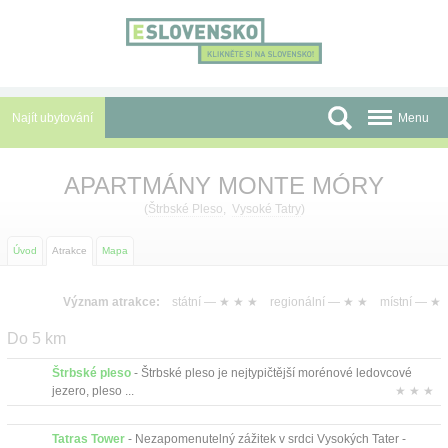
Panel pro správu cookies
Najít ubytování
Menu
Oblasti
APARTMÁNY MONTE MÓRY
Slevy a Last Minute
(
Štrbské Pleso
,
Vysoké Tatry
)
Autobusové zájezdy
Úvod
Atrakce
Mapa
Skupiny a konference
Význam atrakce:
státní —
★ ★ ★
regionální —
★ ★
místní —
★
Před cestou
Do 5 km
Atrakce
Štrbské pleso
- Štrbské pleso je nejtypičtější morénové ledovcové
jezero, pleso ...
★ ★ ★
O nás
Tatras Tower
- Nezapomenutelný zážitek v srdci Vysokých Tater -