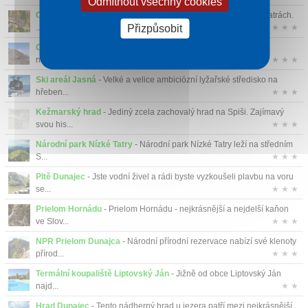
Odmítnout všechny cookies
Chata Plesnivec
- Jediná vysokohorská chata v Belianských Tatrách.
Přizpůsobit
...
★ ★ ★
Chopok
- Třetí nejvyšší hora Nízkých Tater (2023,6 m) nabízí
nádherný výhl...
★ ★ ★
Ski areál Jasná
- Velké a velice ambiciózní lyžařské středisko na
hřeben...
★ ★ ★
Kežmarský hrad
- Jediný zcela zachovalý hrad na Spiši. Zajímavý
svou his...
★ ★ ★
Národní park Nízké Tatry
- Národní park Nízké Tatry leží na středním
S...
★ ★ ★
Pltě Dunajec
- Jste vodní živel a rádi byste vyzkoušeli plavbu na voru
se...
★ ★ ★
Prielom Hornádu
- Prielom Hornádu - nejkrásnější a nejdelší kaňon
ve Slov...
★ ★ ★
NPR Prielom Dunajca
- Národní přírodní rezervace nabízí své klenoty
přírod...
★ ★ ★
Termální koupaliště Liptovský Ján
- Jižně od obce Liptovský Ján
najd...
★ ★
Hrad Dunajec
- Tento nádherný hrad u jezera patří mezi nejkrásnější