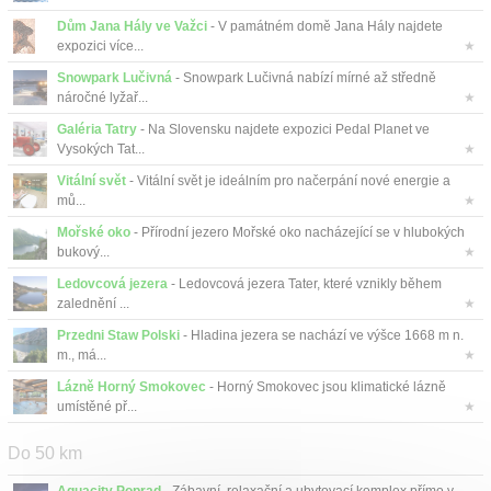
Dům Jana Hály ve Važci
- V památném domě Jana Hály najdete
expozici více...
★
Snowpark Lučivná
- Snowpark Lučivná nabízí mírné až středně
náročné lyžař...
★
Galéria Tatry
- Na Slovensku najdete expozici Pedal Planet ve
Vysokých Tat...
★
Vitální svět
- Vitální svět je ideálním pro načerpání nové energie a
mů...
★
Mořské oko
- Přírodní jezero Mořské oko nacházející se v hlubokých
bukový...
★
Ledovcová jezera
- Ledovcová jezera Tater, které vznikly během
zalednění ...
★
Przedni Staw Polski
- Hladina jezera se nachází ve výšce 1668 m n.
m., má...
★
Lázně Horný Smokovec
- Horný Smokovec jsou klimatické lázně
umístěné př...
★
Do 50 km