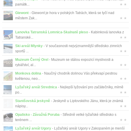
památk...
★ ★
Giewont
- Giewont je hora v polských Tatrách, která se tyčí nad
městem Zak...
★ ★
Lanovka Tatranská Lomnica-Skalnaté pleso
- Kabinková lanovka z
Tatranské...
★ ★
Ski areál Mlynky
- V současnosti nejvýznamnější středisko zimních
sportů ...
★ ★
Muzeum Černý Orel
- Muzeum se stálou expozicí myslivosti a
rybářství, al...
★ ★
Monkova dolina
- Naučný chodník dolinou Vás překvapí pestrou
květenou, neo...
★ ★
Lyžařský areál Strednica
- Nejlepší lyžování pro začátečníky, mírně
po...
★ ★
Stanišovská jeskyně
- Jeskyně u Liptovského Jánu, která je známá
nápisy...
★ ★
Opalisko - Závažná Poruba
- Středně velké lyžařské středisko s
terénem ...
★ ★
Lyžařský areál Ugory
- Lyžařský areál Ugory v Zakopaném je menší