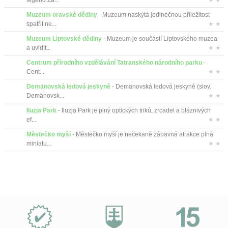
legend Za...
★ ★
Muzeum oravské dědiny
- Muzeum naskýtá jedinečnou příležitost
spatřit ne...
★ ★
Muzeum Liptovské dědiny
- Muzeum je součástí Liptovského muzea
a uvidít...
★ ★
Centrum přírodního vzdělávání Tatranského národního parku
-
Cent...
★ ★
Demänovská ledová jeskyně
- Demänovská ledová jeskyně (slov.
Demänovsk...
★ ★
Iluzja Park
- Iluzja Park je plný optických triků, zrcadel a bláznivých
ef...
★ ★
Městečko myší
- Městečko myší je nečekaně zábavná atrakce plná
miniatu...
★ ★
Proč
e-