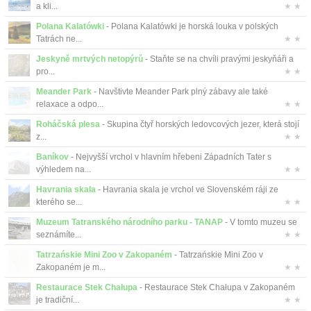
a kli...
★ ★
Polana Kalatówki
- Polana Kalatówki je horská louka v polských
Tatrách ne...
★ ★
Jeskyně mrtvých netopýrů
- Staňte se na chvíli pravými jeskyňáři a
pro...
★ ★
Meander Park
- Navštivte Meander Park plný zábavy ale také
relaxace a odpo...
★ ★
Roháčská plesa
- Skupina čtyř horských ledovcových jezer, která stojí
z...
★ ★
Baníkov
- Nejvyšší vrchol v hlavním hřebeni Západních Tater s
výhledem na...
★ ★
Havrania skala
- Havrania skala je vrchol ve Slovenském ráji ze
kterého se...
★ ★
Muzeum Tatranského národního parku - TANAP
- V tomto muzeu se
seznámíte...
★ ★
Tatrzańskie Mini Zoo v Zakopaném
- Tatrzańskie Mini Zoo v
Zakopaném je m...
★ ★
Restaurace Stek Chałupa
- Restaurace Stek Chałupa v Zakopaném
je tradiční...
★ ★