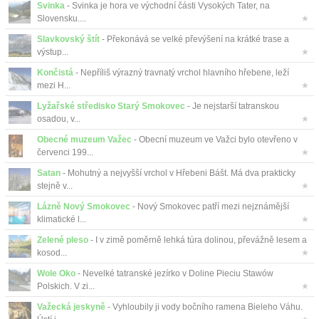
Svinka
- Svinka je hora ve východní části Vysokých Tater, na
Slovensku....
★
Slavkovský štít
- Překonává se velké převýšení na krátké trase a
výstup...
★
Končistá
- Nepříliš výrazný travnatý vrchol hlavního hřebene, leží
mezi H...
★
Lyžařské středisko Starý Smokovec
- Je nejstarší tatranskou
osadou, v...
★
Obecné muzeum Važec
- Obecní muzeum ve Važci bylo otevřeno v
červenci 199...
★
Satan
- Mohutný a nejvyšší vrchol v Hřebeni Bášt. Má dva prakticky
stejně v...
★
Lázně Nový Smokovec
- Nový Smokovec patří mezi nejznámější
klimatické l...
★
Zelené pleso
- I v zimě poměrně lehká túra dolinou, převážně lesem a
kosod...
★
Wole Oko
- Nevelké tatranské jezírko v Doline Pieciu Stawów
Polskich. V zi...
★
Važecká jeskyně
- Vyhloubily ji vody bočního ramena Bieleho Váhu.