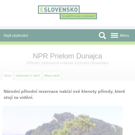
Panel pro správu cookies
Najít ubytování
Menu
Oblasti
NPR Prielom Dunajca
Slevy a Last Minute
(
Přírodní zajímavost
v oblasti
Východní Slovensko
)
Autobusové zájezdy
Úvod
Ubytování v okolí
Mapa okolí
Skupiny a konference
Národní přírodní rezervace nabízí své klenoty přírody, které
stojí za vidění.
Před cestou
Atrakce
O nás