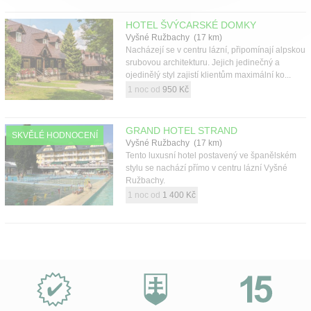
HOTEL ŠVÝCARSKÉ DOMKY
Vyšné Ružbachy (17 km)
Nacházejí se v centru lázní, připomínají alpskou
srubovou architekturu. Jejich jedinečný a
ojedinělý styl zajistí klientům maximální ko...
1 noc od
950 Kč
GRAND HOTEL STRAND
SKVĚLÉ HODNOCENÍ
Vyšné Ružbachy (17 km)
Tento luxusní hotel postavený ve španělském
stylu se nachází přímo v centru lázní Vyšné
Ružbachy.
1 noc od
1 400 Kč
Proč
e-
Slovensko.cz?