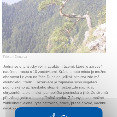
Kontakt
Prielom Dunajca
Jedná se o turisticky velmi atraktivní území, které je zároveň
naučnou trasou s 10 zastávkami. Krásu tohoto místa je možno
obdivovat i z voru na řece Dunajec, jelikož pltnictví zde má
dlouholetou tradici. Rezervace je zajímavá svou vegetací
podhorského až horského stupně, rostou zde například
chryzantéma pieninská, pampeliška pieninská a jiné. Ze stromů
převládají jedle a buk s příměsí smrku. Z fauny je zde možné
zahlédnout jelena, ryse ostrovida, srnce, prase divoké, kachnu
divokou, rejska obecného, slavíka, kolibříka a jiné.