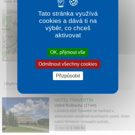
Více informací:
pienap.sk
Tato stránka využívá
cookies a dává ti na
výběr, co chceš
aktivovat
OK, přijmout vše
Leaflet
|
©
OpenStreetMap
contributors
Odmítnout všechny cookies
Přizpůsobit
Ubytování
HOTEL TRAVERTÍN
Vyšné Ružbachy (17 km)
Léčebný dům Travertín se nachází v
překrásném prostředí lázeňských parků. Hotel
nabízí léčebné i relaxační pobyty....
1 noc od
1 030 Kč