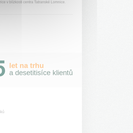
rice v blízkosti centra Tatranské Lomnice.
let na trhu
a desetitisíce klientů
íků