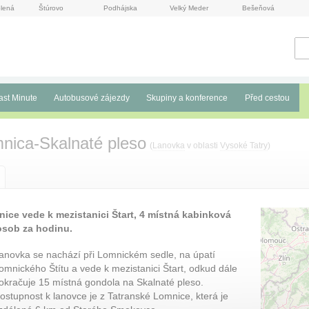
lená
Štúrovo
Podhájska
Velký Meder
Bešeňová
ast Minute
Autobusové zájezdy
Skupiny a konference
Před cestou
nica-Skalnaté pleso
(
Lanovka
v oblasti
Vysoké Tatry
)
ice vede k mezistanici Štart, 4 místná kabinková
osob za hodinu.
anovka se nachází při Lomnickém sedle, na úpatí
omnického Štítu a vede k mezistanici Štart, odkud dále
okračuje 15 místná gondola na Skalnaté pleso.
ostupnost k lanovce je z Tatranské Lomnice, která je