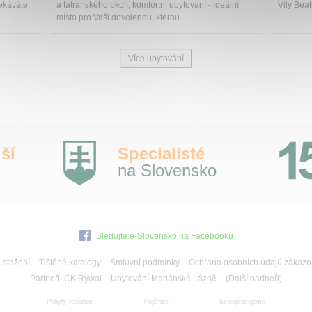
ekáváte.
a tatranského okolí, komfortní ubytování - ideální
Vily Beat
místo pro Vaši dovolenou, kterou ...
Více ubytování
ší
Specialisté
na Slovensko
Sledujte e-Slovensko na Facebooku
 stažení
–
Tištěné katalogy
–
Smluvní podmínky
–
Ochrana osobních údajů zákazn
Partneři:
CK Rywal
–
Ubytování Mariánské Lázně
– (
Další partneři
)
Pobyty realizuje
Pojišťuje
Spolupracujeme