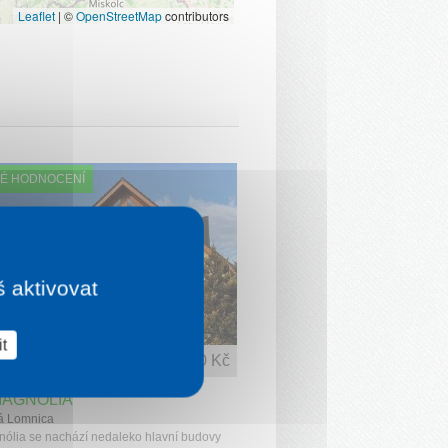
Leaflet
|
©
OpenStreetMap
contributors
É HODNOCENÍ
š aktivovat
t
1 noc od
1 130 Kč
MAGNÓLIA
á Lomnica
nólia se nachází nedaleko hlavní budovy