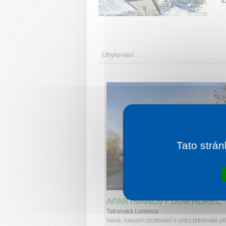
v
Ubytování
Tato strán
1 noc od
1 
APARTMÁNOVÝ DŮM HOREC
Tatranská Lomnica
Nové, luxusní ubytování v srdci tatranské př