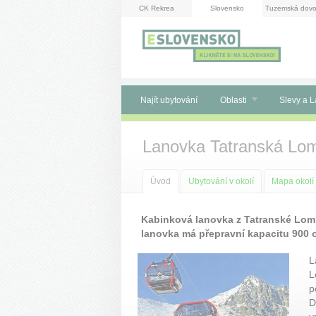
Panel pro správu cookies
CK Rekrea
Slovensko
Tuzemská dovo
Najít ubytování
Oblasti
Slevy a L
Lanovka Tatranská Lom
Úvod
Ubytování v okolí
Mapa okolí
Kabinková lanovka z Tatranské Lomn
lanovka má přepravní kapacitu 900 
L
L
p
D