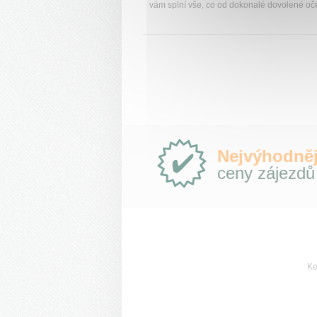
vám splní vše, co od dokonalé dovolené oč
Proč
Nejvýhodněj
e-
ceny zájezdů
Slovensko.cz?
Ke