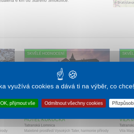
zdálená 6 km od Starého Smokovce.
SKVĚLÉ HODNOCENÍ
SKVĚL
ka využívá cookies a dává ti na výběr, co chce
OK, přijmout vše
Odmítnout všechny cookies
Přizpůsobi
665 Kč
1 noc od
1 580 Kč
HOTEL KUKUČKA
VILA 
Tatranská Lomnica
Tatransk
írody
Malebné prostředí Vysokých Tater, harmonie přírody
Vila Mag