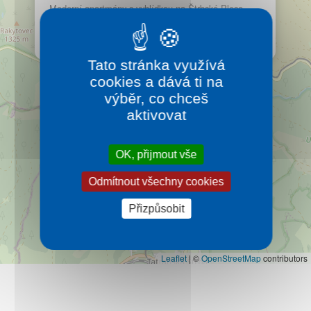
Kontakt
Moderní apartmány s vyhlídkou na Štrbské Pleso.
Pohodu a klid v přírodním prostřední si určitě
zamilujete.
Více…
Tato stránka využívá
cookies a dává ti na
výběr, co chceš
aktivovat
OK, přijmout vše
Odmítnout všechny cookies
Přizpůsobit
Leaflet
|
©
OpenStreetMap
contributors