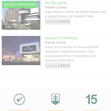
HOTEL SATEL
SKVĚLÉ HODNOCENÍ
Poprad (15 km)
Hotel Satel se nachází ve městě Poprad, který
je vstupní bránou do Vysokých Tater.
1 noc od
1 040 Kč
AQUACITY POPRAD
Poprad (15 km)
AquaCity se nachází na severovýchodě
Slovenska, v blízkosti Vysokých Tater,
neporušené přírody Slovenského ráje,
nedaleko historických ...
1 noc od
1 800 Kč
Proč
e-
Slovensko.cz?