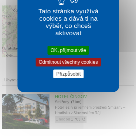
Tato stránka využívá
cookies a dává ti na
výběr, co chceš
aktivovat
OK, přijmout vše
Leaflet
|
©
OpenStreetMap
contributors
Odmítnout všechny cookies
Přizpůsobit
Ubytování
HOTEL ČINGOV
Smižany (7 km)
Hotel leží v příjemném prostředí Smížany –
Hradisko v Slovenském Ráji.
1 noc od
1 703 Kč