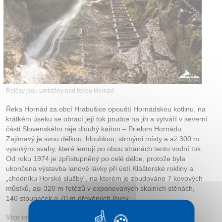
Kontakt
Řetězy jsou umístěny nad řekou Hornád
Řeka Hornád za obcí Hrabušice opouští Hornádskou kotlinu, na
krátkém úseku se obrací její tok prudce na jih a vytváří v severní
části Slovenského ráje dlouhý kaňon – Prielom Hornádu.
Zajímavý je svou délkou, hloubkou, strmými místy a až 300 m
vysokými svahy, které lemují po obou stranách tento vodní tok.
Od roku 1974 je zpřístupněný po celé délce, protože byla
ukončena výstavba lanové lávky při ústí Kláštorské rokliny a
„chodníku Horské služby“, na kterém je zbudováno 7 kovových
můstků, asi 320 m řetězů v exponovaných skalních stěnách,
140 stoupaček a 70 m dřevěných lávek.
Více informací:
slovenskyraj.sk