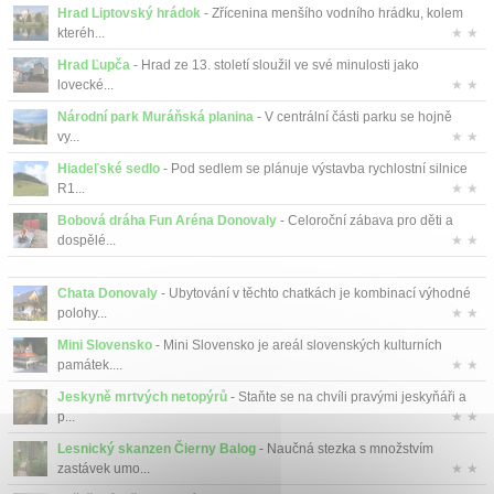
Hrad Liptovský hrádok
- Zřícenina menšího vodního hrádku, kolem
kteréh...
★ ★
Hrad Ľupča
- Hrad ze 13. století sloužil ve své minulosti jako
lovecké...
★ ★
Národní park Muráňská planina
- V centrální části parku se hojně
vy...
★ ★
Hiadeľské sedlo
- Pod sedlem se plánuje výstavba rychlostní silnice
R1...
★ ★
Bobová dráha Fun Aréna Donovaly
- Celoroční zábava pro děti a
dospělé...
★ ★
Chata Donovaly
- Ubytování v těchto chatkách je kombinací výhodné
polohy...
★ ★
Mini Slovensko
- Mini Slovensko je areál slovenských kulturních
památek....
★ ★
Jeskyně mrtvých netopýrů
- Staňte se na chvíli pravými jeskyňáři a
p...
★ ★
Lesnický skanzen Čierny Balog
- Naučná stezka s množstvím
zastávek umo...
★ ★