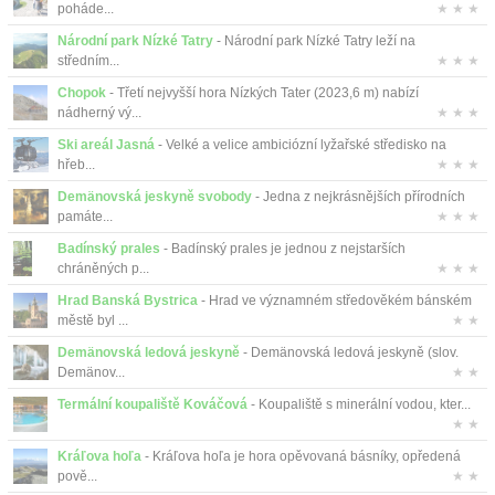
Kontakt
poháde...
★ ★ ★
Národní park Nízké Tatry
- Národní park Nízké Tatry leží na
středním...
★ ★ ★
Chopok
- Třetí nejvyšší hora Nízkých Tater (2023,6 m) nabízí
nádherný vý...
★ ★ ★
Ski areál Jasná
- Velké a velice ambiciózní lyžařské středisko na
hřeb...
★ ★ ★
Demänovská jeskyně svobody
- Jedna z nejkrásnějších přírodních
památe...
★ ★ ★
Badínský prales
- Badínský prales je jednou z nejstarších
chráněných p...
★ ★ ★
Hrad Banská Bystrica
- Hrad ve významném středověkém bánském
městě byl ...
★ ★
Demänovská ledová jeskyně
- Demänovská ledová jeskyně (slov.
Demänov...
★ ★
Termální koupaliště Kováčová
- Koupaliště s minerální vodou, kter...
★ ★
Kráľova hoľa
- Kráľova hoľa je hora opěvovaná básníky, opředená
pově...
★ ★