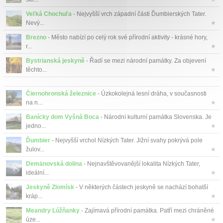
Veľká Chochuľa
- Nejvyšší vrch západní části Ďumbierských Tater.
Nevý...
★
Brezno
- Město nabízí po celý rok své přírodní aktivity - krásné hory,
r...
★
Bystrianská jeskyně
- Řadí se mezi národní památky. Za objevení
těchto...
★
Čiernohronská železnice
- Úzkokolejná lesní dráha, v současnosti
na n...
★
Banícky dom Vyšná Boca
- Národní kulturní památka Slovenska. Je
jedno...
★
Ďumbier
- Nejvyšší vrchol Nízkých Tater. Jižní svahy pokrývá pole
žulov...
★
Demänovská dolina
- Nejnavštěvovanější lokalita Nízkých Tater,
ideální...
★
Jeskyně Zlomísk
- V některých částech jeskyně se nachází bohatší
kráp...
★
Meandry Lúžňanky
- Zajímavá přírodní památka. Patří mezi chráněné
úze...
★