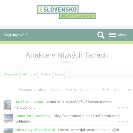
Panel pro správu cookies
Najít ubytování
Menu
Oblasti
Atrakce v Nízkých Tatrách
Slevy a Last Minute
(oblast)
Autobusové zájezdy
Ubytování
Informace
Atrakce
Mapa
Skupiny a konference
Význam atrakce:
státní —
★ ★ ★
regionální —
★ ★
místní —
★
Před cestou
Tarzánie - Jasná
- Jedná se o nejdelší překážkovou lezeckou
lanovou dr...
★ ★ ★
Atrakce
Snow Park Donovaly
- Díky různorodosti a množství terénů velmi
vyhledáv...
★ ★ ★
O nás
Habakuky zábavní park
- Lidovo-fantazijní architektura lidových