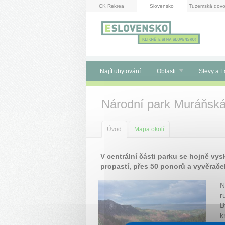
Panel pro správu cookies
CK Rekrea
Slovensko
Tuzemská dovo
Najít ubytování
Oblasti
Slevy a L
Národní park Muráňská
Úvod
Mapa okolí
V centrální části parku se hojně vys
propastí, přes 50 ponorů a vyvěraček),
N
r
B
k