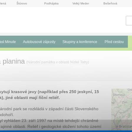
lená
Štúrovo
Podhájska
Velký Meder
Bešeňová
ast Minute
Autobusové zájezdy
Skupiny a konference
Před cestou
 planina
(
Národní památka
v oblasti
Nízké Tatry
)
kytují krasové jevy (například přes 250 jeskyní, 15
 jiné oblasti mají říční reliéf.
árodní park se rozkládá v západní části Slovenského
udohoří.
yl vyhlášen 23. září 1997 na místě tehdejší chráněné
rajinné oblasti. Reliéf i geologické složení tohoto území