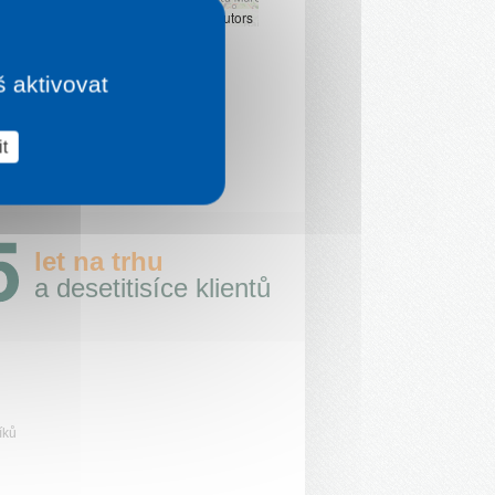
Leaflet
|
©
OpenStreetMap
contributors
š aktivovat
t
let na trhu
a desetitisíce klientů
íků