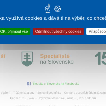
sou velmi pestré.
íce informací:
treking.cz
ka využívá cookies a dává ti na výběr, co chce
OK, přijmout vše
Odmítnout všechny cookies
Přizpůsobi
ší
Specialisté
na Slovensko
Sledujte e-Slovensko na Facebooku
 stažení
–
Tištěné katalogy
–
Smluvní podmínky
–
Ochrana osobních údajů zákazn
Partneři:
CK Rywal
–
Ubytování Mariánské Lázně
– (
Další partneři
)