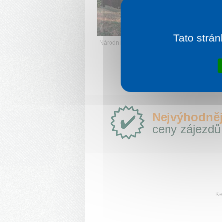
j
V
Tato strán
Národní park Muráňská planina
Proč
Nejvýhodněj
e-
ceny zájezdů
Slovensko.cz?
Ke