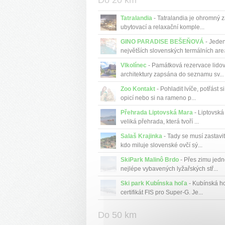
Do 20 km
Tatralandia
- Tatralandia je ohromný z
ubytovací a relaxační komple...
GINO PARADISE BEŠEŇOVÁ
- Jeden
největších slovenských termálních areá
Vlkolínec
- Památková rezervace lido
architektury zapsána do seznamu sv...
Zoo Kontakt
- Pohladit lvíče, potřást s
opicí nebo si na rameno p...
Přehrada Liptovská Mara
- Liptovská
veliká přehrada, která tvoří ...
Salaš Krajinka
- Tady se musí zastavi
kdo miluje slovenské ovčí sý...
SkiPark Malinô Brdo
- Přes zimu jedn
nejlépe vybavených lyžařských stř...
Ski park Kubínska hoľa
- Kubínská h
certifikát FIS pro Super-G. Je...
Do 50 km