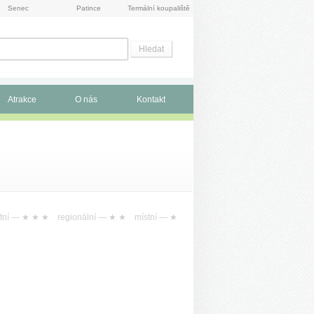
Senec
Patince
Termální koupaliště
Atrakce
O nás
Kontakt
tní —
★ ★ ★
regionální —
★ ★
místní —
★