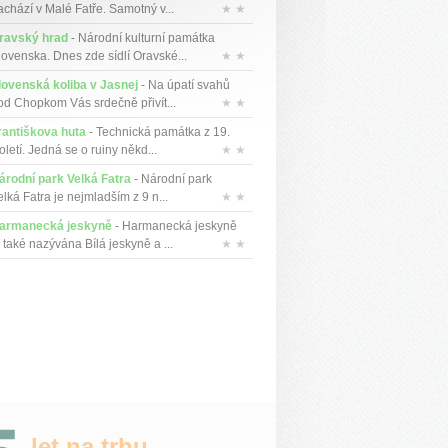
achází v Malé Fatře. Samotný v...
★ ★
ravský hrad
- Národní kulturní památka
lovenska. Dnes zde sídlí Oravské...
★ ★
lovenská koliba v Jasnej
- Na úpatí svahů
od Chopkom Vás srdečně přivít...
★ ★
rantiškova huta
- Technická památka z 19.
oletí. Jedná se o ruiny někd...
★ ★
árodní park Velká Fatra
- Národní park
lká Fatra je nejmladším z 9 n...
★ ★
armanecká jeskyně
- Harmanecká jeskyně
 také nazývána Bílá jeskyně a ...
★ ★
let na trhu