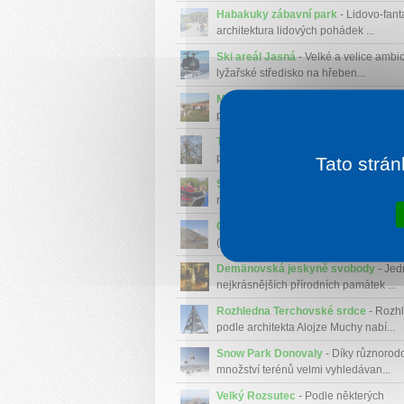
Habakuky zábavní park
- Lidovo-fanta
architektura lidových pohádek ...
Ski areál Jasná
- Velké a velice ambic
lyžařské středisko na hřeben...
Muzeum slovenské dědiny
- Muzeum
přírodě představuje lidové stavitelst...
Tarzánie - Jasná
- Jedná se o nejdelš
překážkovou lezeckou lanovou dráh...
Tato strán
Sportovní areál XSPORT
- Areál patří
největším nejen na Liptově ale ta...
Chopok
- Třetí nejvyšší hora Nízkých T
(2023,6 m) nabízí nádherný výhl...
Demänovská jeskyně svobody
- Jed
nejkrásnějších přírodních památek ...
Rozhledna Terchovské srdce
- Rozh
podle architekta Alojze Muchy nabí...
Snow Park Donovaly
- Díky různorodo
množství terénů velmi vyhledávan...
Velký Rozsutec
- Podle některých