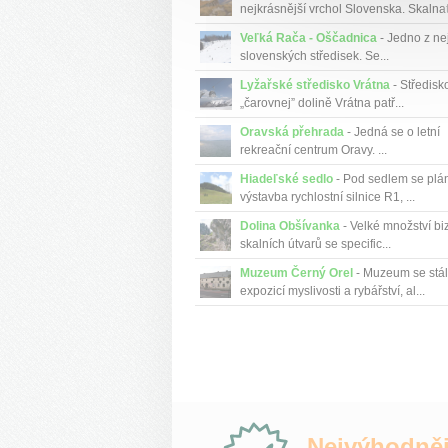
nejkrásnější vrchol Slovenska. Skalnatá
Veľká Rača - Oščadnica
- Jedno z ne
slovenských středisek. Se...
Lyžařské středisko Vrátna
- Středisk
„čarovnej” dolině Vrátna patř...
Oravská přehrada
- Jedná se o letní
rekreační centrum Oravy. ...
Hiadeľské sedlo
- Pod sedlem se plá
výstavba rychlostní silnice R1, ...
Dolina Obšívanka
- Velké množství bi
skalních útvarů se specific...
Muzeum Černý Orel
- Muzeum se stá
expozicí myslivosti a rybářství, al...
Proč
Nejvýhodněj