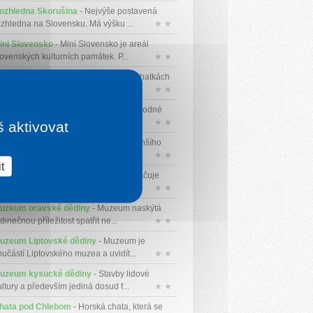
ozhledna Skorušina
- Nejvýše postavená
ozhledna na Slovensku. Má výšku ...
★ ★
ini Slovensko
- Mini Slovensko je areál
lovenských kulturních památek. P...
★ ★
hata Donovaly
- Ubytování v těchto chatkách
e kombinací výhodné polohy a...
★ ★
yžařské středisko Tále
- Středisko vhodné
ro nenáročné lyžaře a rod...
★ ★
š aktivovat
rad Liptovský hrádok
- Zřícenina menšího
odního hrádku, kolem kterého ...
★ ★
t
árodní park Malá Fatra
- NP se vyznačuje
zmanitostí reliéfu, geologi...
★ ★
uzeum oravské dědiny
- Muzeum naskýtá
dinečnou příležitost spatřit ne...
★ ★
uzeum Liptovské dědiny
- Muzeum je
oučástí Liptovského muzea a uvidít...
★ ★
uzeum kysucké dědiny
- Stavby lidové
ultury a především jediná dosud f...
★ ★
hata pod Chlebom
- Horská chata, která se