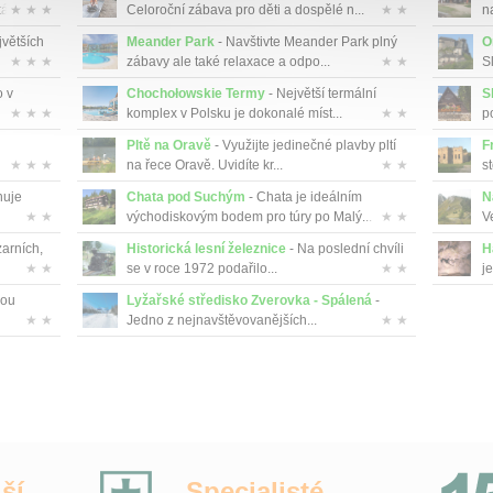
 ...
★ ★ ★
Celoroční zábava pro děti a dospělé n...
★ ★
n
jvětších
Meander Park
- Navštivte Meander Park plný
O
★ ★ ★
zábavy ale také relaxace a odpo...
★ ★
S
o v
Chochołowskie Termy
- Největší termální
S
★ ★ ★
komplex v Polsku je dokonalé míst...
★ ★
p
Pltě na Oravě
- Využijte jedinečné plavby pltí
F
★ ★ ★
na řece Oravě. Uvidíte kr...
★ ★
st
nuje
Chata pod Suchým
- Chata je ideálním
N
★ ★
východiskovým bodem pro túry po Malý...
★ ★
Ve
zarních,
Historická lesní železnice
- Na poslední chvíli
H
★ ★
se v roce 1972 podařilo...
★ ★
je
lou
Lyžařské středisko Zverovka - Spálená
-
★ ★
Jedno z nejnavštěvovanějších...
★ ★
ší
Specialisté