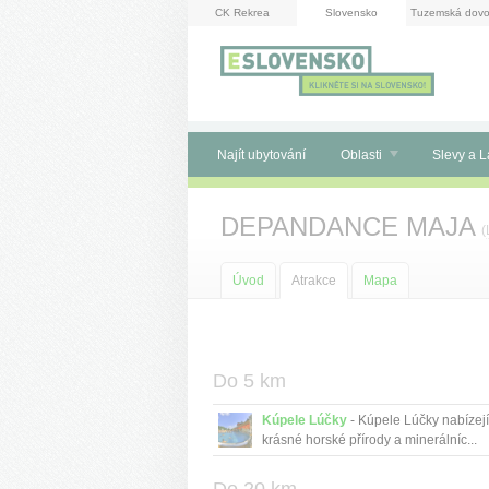
Panel pro správu cookies
CK Rekrea
Slovensko
Tuzemská dovo
Najít ubytování
Oblasti
Slevy a L
DEPANDANCE MAJA
(
Úvod
Atrakce
Mapa
Do 5 km
Kúpele Lúčky
- Kúpele Lúčky nabízejí
krásné horské přírody a minerálníc...