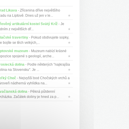
rad Likava
- Zřícenina dříve největšího
adu na Liptově. Dnes už jen v le...
★
řevěný artikulární kostel Svätý Kríž
- Je
dním z největších dř...
★
liačské travertiny
- Pokud obdivujete sopky,
e bojíte se těch velkých,...
★
iptovské muzeum
- Muzeum nabízí krásné
xpozice spojené s geologií, arche...
★
rosiecká dolina
- Podle některých "najkrajšia
lina na Slovensku". Je ...
★
eľký Choč
- Nejvyšší bod Chočských vrchů a
ároveň nádherná vyhlídka na...
★
vačianská dolina
- Pěkná půldenní
ycházka. Začátek doliny je hned za p...
★