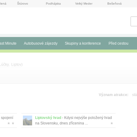
lená
Štúrovo
Podhájska
Velký Meder
Bešeňová
ast Minute
Autobusové zájezdy
Skupiny a konference
Před cestou
Lúčky
,
Liptov
)
Význam atrakce:
stá
 spojení
Liptovský hrad
- Kdysi nejvýše položený hrad
★ ★
na Slovensku, dnes zřícenina ...
★