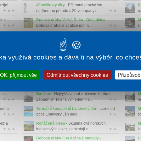
zijní
Jánošíkovy díry
- Příjemná procházka
R
★ ★ ★
nádhernou přírodu s 20 vodopády s...
★ ★
r
iózní
Bobová dráha Veľká Rača - Oščadnica
-
M
★ ★ ★
Bobová dráha je atrakce pro m...
★ ★
s
 v
Opalisko - Závažná Poruba
- Středně velké
C
★ ★ ★
lyžařské středisko s terénem ...
★ ★
j
í
Stanišovská jeskyně
- Jeskyně u Liptovského
L
★ ★ ★
Jánu, která je známá nápisy...
★ ★
p
ka využívá cookies a dává ti na výběr, co chce
 k
Jeskyně mrtvých netopýrů
- Staňte se na
H
★ ★ ★
chvíli pravými jeskyňáři a pro...
★ ★
v
OK, přijmout vše
Odmítnout všechny cookies
Přizpůsobi
ater
Slanický ostrov umění
- Ze zatopené obce
N
★ ★ ★
Slanica zbylo jen návrší s kos...
★ ★
ro
na z
Baníkov
- Nejvyšší vrchol v hlavním hřebeni
M
★ ★ ★
Západních Tater s výhledem na...
★ ★
je
ledna
Termální koupaliště Liptovský Ján
- Jižně od
M
★ ★ ★
obce Liptovský Ján najd...
★ ★
s
sti a
Roháčská plesa
- Skupina čtyř horských
M
★ ★ ★
ledovcových jezer, která stojí z...
★ ★
k
Bobová dráha Fun Aréna Donovaly
-
C