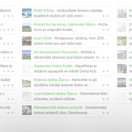
ábavní,
RAW Vrátna
- Vyzkoušejte širokou nabídku
H
★ ★ ★
kvalitních služeb při Vaší zimní ...
★ ★
hr
 z
Kostel Archa locus, Liptovské Sliače
- Archa
D
l...
★ ★ ★
locus je originální kostel, ...
★ ★
je
vé
Kozí vŕšok
- Restaurace, sýrárna, mini ZOO…
S
★ ★ ★
dobré místo pro váš oběd neb...
★ ★
al
i rukou s
Archeoskanzen Havránok
- Keltský a
L
★ ★ ★
středověký skanzen pod širým nebem. Uka...
★ ★
e
 Mara je
Aquarelax Dolný Kubín
- AquaRelax je
P
★ ★ ★
moderní aquapark ve městě Dolný Kub...
★ ★
do
t každý
Bobová dráha Žiarce
- Nenechte si ujít
V
★ ★ ★
návštěvu horské bobové dráhy ve ...
★ ★
z
o z
Letní bobová dráha Žiarce
- Kilometrová letní
K
★ ★
bobovka, na které můžete...
★ ★
v
oľa má
Demänovská ledová jeskyně
- Demänovská
★ ★
ledová jeskyně (slov. Demänovsk...
★ ★