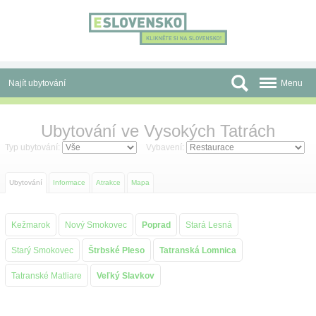
Panel pro správu cookies
Najít ubytování
Menu
Oblasti
Ubytování ve Vysokých Tatrách
Slevy a Last Minute
Typ ubytování:
Vybavení:
Autobusové zájezdy
Ubytování
Informace
Atrakce
Mapa
Skupiny a konference
Kežmarok
Nový Smokovec
Poprad
Stará Lesná
Před cestou
Starý Smokovec
Štrbské Pleso
Tatranská Lomnica
Atrakce
Tatranské Matliare
Veľký Slavkov
O nás