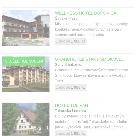
WELLNESS HOTEL BOROVICA
Štrbské Pleso
Místo, kde se spojuje oddych, relax a vysoký
komfort s neopakovatelnou atmosférou v
samém srdci národního parku.
1 noc od
1 980 Kč
GRANDHOTEL STARÝ SMOKOVEC
SKVĚLÉ HODNOCENÍ
Starý Smokovec
Grandhotel**** je situovaný v centru Starého
Smokovce, který je hlavním uzlem Vysokých
Tater.
1 noc od
1 988 Kč
HOTEL TULIPÁN
Tatranská Lomnica
Útulný stylový Hotel Tulipán je situovaný v
malebném prostředí Tatranského národního
parku Vysokých Tater, v Tatranské Lomnici....
1 noc od
1 995 Kč