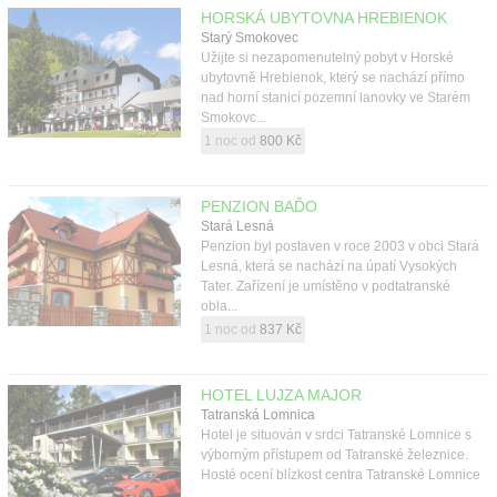
Kontakt
HORSKÁ UBYTOVNA HREBIENOK
Starý Smokovec
Užijte si nezapomenutelný pobyt v Horské
ubytovně Hrebienok, který se nachází přímo
nad horní stanicí pozemní lanovky ve Starém
Smokovc...
1 noc od
800 Kč
PENZION BAĎO
Stará Lesná
Penzion byl postaven v roce 2003 v obci Stará
Lesná, která se nachází na úpatí Vysokých
Tater. Zařízení je umístěno v podtatranské
obla...
1 noc od
837 Kč
HOTEL LUJZA MAJOR
Tatranská Lomnica
Hotel je situován v srdci Tatranské Lomnice s
výborným přístupem od Tatranské železnice.
Hosté ocení blízkost centra Tatranské Lomnice
...