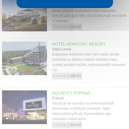
APARTMÁNOVÝ DŮM HOREC
Tatranská Lomnica
Nové, luxusní ubytování v srdci tatranské
přírody vám splní vše, co od dokonalé dovolené
očekáváte.
1 noc od
1 665 Kč
HOTEL HORIZONT RESORT
Stará Lesná
Exkluzívní wellness hotel vám nabízí široké
možnosti na trávení vašeho volného času,
vysoký komfort služeb, nejmodernější vybavení
i pr...
1 noc od
1 690 Kč
AQUACITY POPRAD
Poprad
AquaCity se nachází na severovýchodě
Slovenska, v blízkosti Vysokých Tater,
neporušené přírody Slovenského ráje,
nedaleko historických ...
1 noc od
1 800 Kč