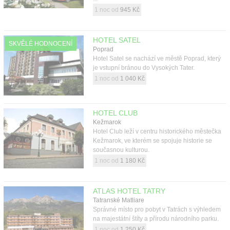
1 noc od
945 Kč
HOTEL SATEL
SKVĚLÉ HODNOCENÍ
Poprad
Hotel Satel se nachází ve městě Poprad, který
je vstupní bránou do Vysokých Tater.
1 noc od
1 040 Kč
HOTEL CLUB
Kežmarok
Hotel Club leží v centru historického městečka
Kežmarok, ve kterém se spojuje historie se
současnou kulturou.
1 noc od
1 180 Kč
ATLAS HOTEL TATRY
Tatranské Matliare
Správné místo pro pobyt v Tatrách s výhledem
na majestátní štíty a přírodu národního parku.
1 noc od
1 250 Kč