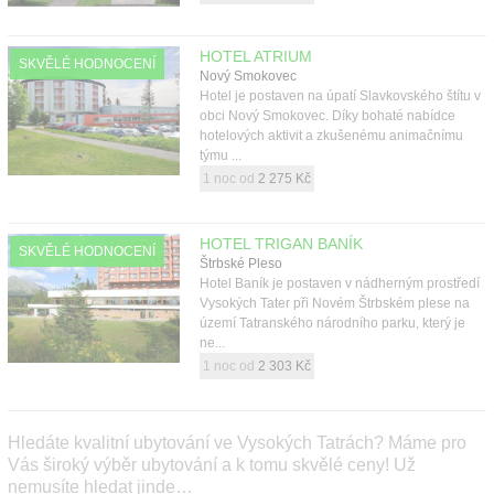
HOTEL ATRIUM
SKVĚLÉ HODNOCENÍ
Nový Smokovec
Hotel je postaven na úpatí Slavkovského štítu v
obci Nový Smokovec. Díky bohaté nabídce
hotelových aktivit a zkušenému animačnímu
týmu ...
1 noc od
2 275 Kč
HOTEL TRIGAN BANÍK
SKVĚLÉ HODNOCENÍ
Štrbské Pleso
Hotel Baník je postaven v nádherným prostředí
Vysokých Tater při Novém Štrbském plese na
území Tatranského národního parku, který je
ne...
1 noc od
2 303 Kč
Hledáte kvalitní ubytování ve Vysokých Tatrách? Máme pro
Vás široký výběr ubytování a k tomu skvělé ceny! Už
nemusíte hledat jinde…