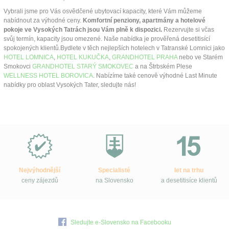
Vybrali jsme pro Vás osvědčené ubytovací kapacity, které Vám můžeme
nabídnout za výhodné ceny.
Komfortní penziony, apartmány a hotelové
pokoje ve Vysokých Tatrách jsou Vám plně k dispozici.
Rezervujte si včas
svůj termín, kapacity jsou omezené. Naše nabídka je prověřená desetitisící
spokojených klientů.Bydlete v těch nejlepších hotelech v Tatranské Lomnici jako
HOTEL LOMNICA
,
HOTEL KUKUČKA
,
GRANDHOTEL PRAHA
nebo ve Starém
Smokovci
GRANDHOTEL STARÝ SMOKOVEC
a na Štrbském Plese
WELLNESS HOTEL BOROVICA
. Nabízíme také cenově výhodné Last Minute
nabídky pro oblast Vysokých Tater, sledujte nás!
Proč
e-
Slovensko.cz?
Nejvýhodnější
Specialisté
let na trhu
ceny zájezdů
na Slovensko
a desetitisíce klientů
Sledujte e-Slovensko na Facebooku