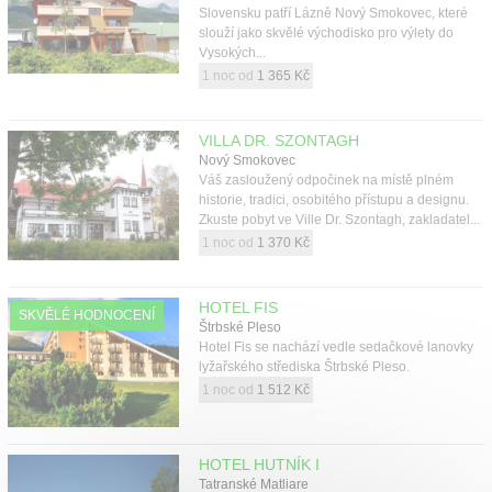
Slovensku patří Lázně Nový Smokovec, které
slouží jako skvělé východisko pro výlety do
Vysokých...
1 noc od
1 365 Kč
VILLA DR. SZONTAGH
Nový Smokovec
Váš zasloužený odpočinek na místě plném
historie, tradici, osobitého přístupu a designu.
Zkuste pobyt ve Ville Dr. Szontagh, zakladatel...
1 noc od
1 370 Kč
HOTEL FIS
SKVĚLÉ HODNOCENÍ
Štrbské Pleso
Hotel Fis se nachází vedle sedačkové lanovky
lyžařského střediska Štrbské Pleso.
1 noc od
1 512 Kč
HOTEL HUTNÍK I
Tatranské Matliare