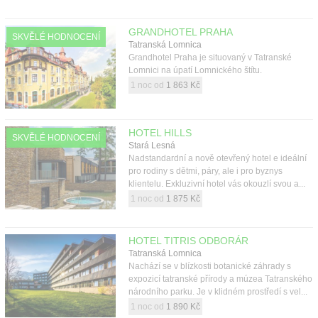
GRANDHOTEL PRAHA
SKVĚLÉ HODNOCENÍ
Tatranská Lomnica
Grandhotel Praha je situovaný v Tatranské
Lomnici na úpatí Lomnického štítu.
1 noc od
1 863 Kč
HOTEL HILLS
SKVĚLÉ HODNOCENÍ
Stará Lesná
Nadstandardní a nově otevřený hotel e ideální
pro rodiny s dětmi, páry, ale i pro byznys
klientelu. Exkluzivní hotel vás okouzlí svou a...
1 noc od
1 875 Kč
HOTEL TITRIS ODBORÁR
Tatranská Lomnica
Nachází se v blízkosti botanické záhrady s
expozicí tatranské přírody a múzea Tatranského
národního parku. Je v klidném prostředí s vel...
1 noc od
1 890 Kč