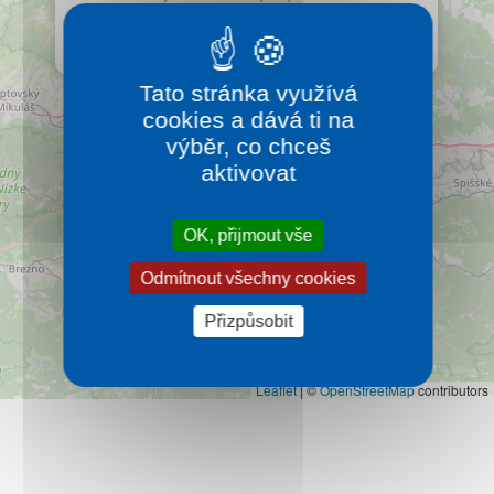
Kontakt
jakkoliv, jejich jedinečnou pozici mezi
středoeveropskými horami to nijak nemění.
Více…
Tato stránka využívá
cookies a dává ti na
výběr, co chceš
aktivovat
OK, přijmout vše
Odmítnout všechny cookies
Přizpůsobit
Leaflet
|
©
OpenStreetMap
contributors