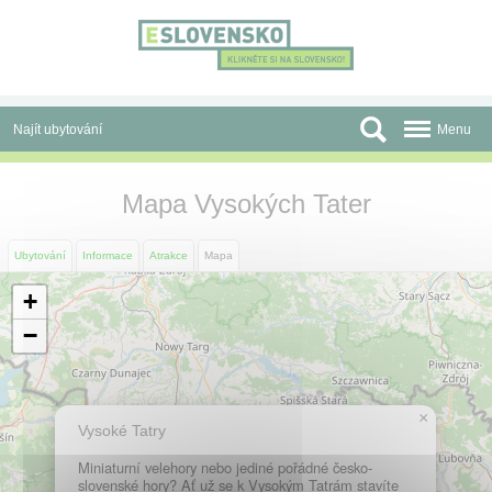
Panel pro správu cookies
Najít ubytování
Menu
Oblasti
Mapa Vysokých Tater
Slevy a Last Minute
Ubytování
Informace
Atrakce
Mapa
Autobusové zájezdy
+
Skupiny a konference
−
Před cestou
Atrakce
×
Vysoké Tatry
O nás
Miniaturní velehory nebo jediné pořádné česko-
slovenské hory? Ať už se k Vysokým Tatrám stavíte