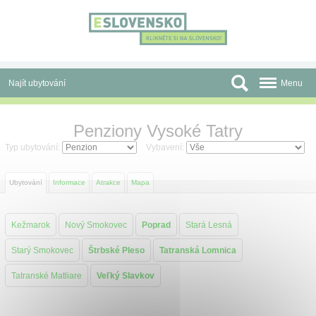
Panel pro správu cookies
Najít ubytování
Menu
Oblasti
Penziony Vysoké Tatry
Slevy a Last Minute
Typ ubytování:
Vybavení:
Autobusové zájezdy
Ubytování
Informace
Atrakce
Mapa
Skupiny a konference
Kežmarok
Nový Smokovec
Poprad
Stará Lesná
Před cestou
Starý Smokovec
Štrbské Pleso
Tatranská Lomnica
Atrakce
Tatranské Matliare
Veľký Slavkov
O nás