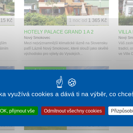
315 Kč
1 noc od
1 365 Kč
HOTELY PALACE GRAND 1 A 2
VILLA
Nový Smokovec
Nový Sm
jším
Mezi nejvýznamnější klimatické lázně na Slovensku
Váš zasl
álním
patří Lázně Nový Smokovec, které slouží jako skvělé
tradici, 
východisko pro výlety do Vysokých...
ve Ville 
SKVĚLÉ HODNOCENÍ
ka využívá cookies a dává ti na výběr, co chce
OK, přijmout vše
Odmítnout všechny cookies
Přizpůsobi
565 Kč
1 noc od
2 275 Kč