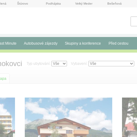
lená
Štúrovo
Podhájska
Velký Meder
Bešeňová
ast Minute
Autobusové zájezdy
Skupiny a konference
Před cestou
okovci
Typ ubytování:
Vybavení:
apa