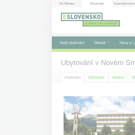
Panel pro správu cookies
CK Rekrea
Slovensko
Tuzemská dovo
Najít ubytování
Oblasti
Slevy a L
Ubytování v Novém Sm
Ubytování
Informace
Atrakce
M