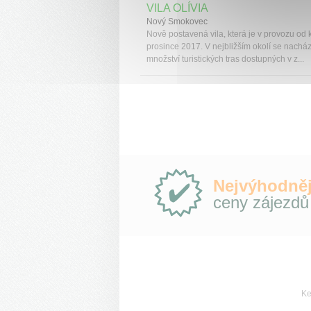
VILA OLÍVIA
Nový Smokovec
Nově postavená vila, která je v provozu od
prosince 2017. V nejbližším okolí se nacház
množství turistických tras dostupných v z...
Proč
Nejvýhodněj
e-
ceny zájezdů
Slovensko.cz?
Ke