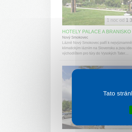
1 noc od
1 
HOTELY PALACE A BRANISKO
Nový Smokovec
Lázně Nový Smokovec patří k nejvýznamně
klimatickým lázním na Slovensku a jsou ide
východištem pro túry do Vysokých Tater....
Tato strán
1 noc od
1 