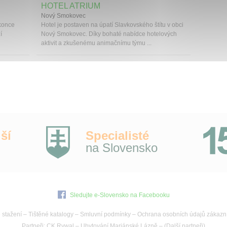
HOTEL ATRIUM
Nový Smokovec
 konce
Hotel je postaven na úpatí Slavkovského štítu v obci
í
Nový Smokovec. Díky bohaté nabídce hotelových
aktivit a zkušenému animačnímu týmu ...
ší
Specialisté
na Slovensko
Sledujte e-Slovensko na Facebooku
 stažení
–
Tištěné katalogy
–
Smluvní podmínky
–
Ochrana osobních údajů zákazn
Partneři:
CK Rywal
–
Ubytování Mariánské Lázně
– (
Další partneři
)