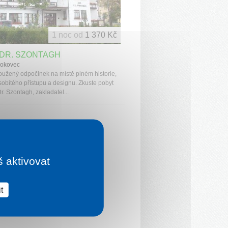
1 noc od
1 370 Kč
 DR. SZONTAGH
okovec
oužený odpočinek na místě plném historie,
osobitého přístupu a designu. Zkuste pobyt
Dr. Szontagh, zakladatel...
š aktivovat
t