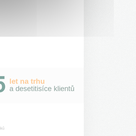
let na trhu
a desetitisíce klientů
íků