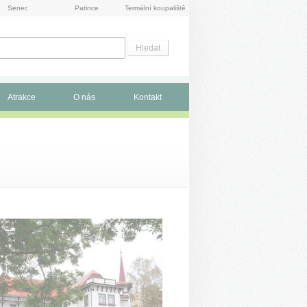
Senec
Patince
Termální koupaliště
Atrakce
O nás
Kontakt