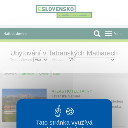
Panel pro správu cookies
Najít ubytování
Menu
Oblasti
Ubytování v Tatranských Matliarech
Slevy a Last Minute
Typ ubytování:
Vybavení:
Autobusové zájezdy
Ubytování
Informace
Atrakce
Mapa
Skupiny a konference
ATLAS HOTEL TATRY
Před cestou
Tatranské Matliare
Správné místo pro pobyt v Tatrách s výhledem
Atrakce
na majestátní štíty a přírodu národního parku.
1 noc od
1 250 Kč
O nás
Tato stránka využívá