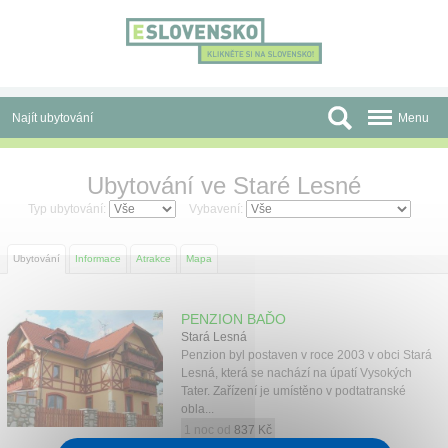
Panel pro správu cookies
Najít ubytování
Menu
Oblasti
Ubytování ve Staré Lesné
Slevy a Last Minute
Typ ubytování:
Vybavení:
Autobusové zájezdy
Ubytování
Informace
Atrakce
Mapa
Skupiny a konference
PENZION BAĎO
Před cestou
Stará Lesná
Penzion byl postaven v roce 2003 v obci Stará
Atrakce
Lesná, která se nachází na úpatí Vysokých
Tater. Zařízení je umístěno v podtatranské
obla...
O nás
1 noc od
837 Kč