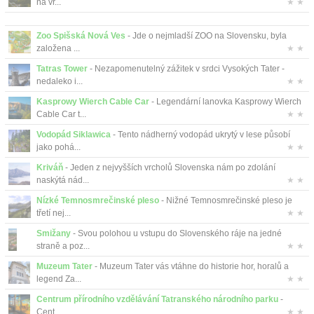
na vr...
★ ★
Zoo Spišská Nová Ves
- Jde o nejmladší ZOO na Slovensku, byla
založena ...
★ ★
Tatras Tower
- Nezapomenutelný zážitek v srdci Vysokých Tater -
nedaleko i...
★ ★
Kasprowy Wierch Cable Car
- Legendární lanovka Kasprowy Wierch
Cable Car t...
★ ★
Vodopád Siklawica
- Tento nádherný vodopád ukrytý v lese působí
jako pohá...
★ ★
Kriváň
- Jeden z nejvyšších vrcholů Slovenska nám po zdolání
naskýtá nád...
★ ★
Nízké Temnosmrečinské pleso
- Nižné Temnosmrečinské pleso je
třetí nej...
★ ★
Smižany
- Svou polohou u vstupu do Slovenského ráje na jedné
straně a poz...
★ ★
Muzeum Tater
- Muzeum Tater vás vtáhne do historie hor, horalů a
legend Za...
★ ★
Centrum přírodního vzdělávání Tatranského národního parku
-
Cent...
★ ★