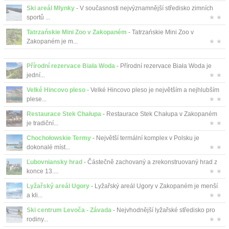
Ski areál Mlynky
- V současnosti nejvýznamnější středisko zimních
sportů ...
★ ★
Tatrzańskie Mini Zoo v Zakopaném
- Tatrzańskie Mini Zoo v
Zakopaném je m...
★ ★
Přírodní rezervace Biała Woda
- Přírodní rezervace Biała Woda je
jední...
★ ★
Velké Hincovo pleso
- Velké Hincovo pleso je největším a nejhlubším
plese...
★ ★
Restaurace Stek Chałupa
- Restaurace Stek Chałupa v Zakopaném
je tradiční...
★ ★
Chochołowskie Termy
- Největší termální komplex v Polsku je
dokonalé míst...
★ ★
Ľubovniansky hrad
- Částečně zachovaný a zrekonstruovaný hrad z
konce 13....
★ ★
Lyžařský areál Ugory
- Lyžařský areál Ugory v Zakopaném je menší
a kli...
★ ★
Ski centrum Levoča - Závada
- Nejvhodnější lyžařské středisko pro
rodiny...
★ ★