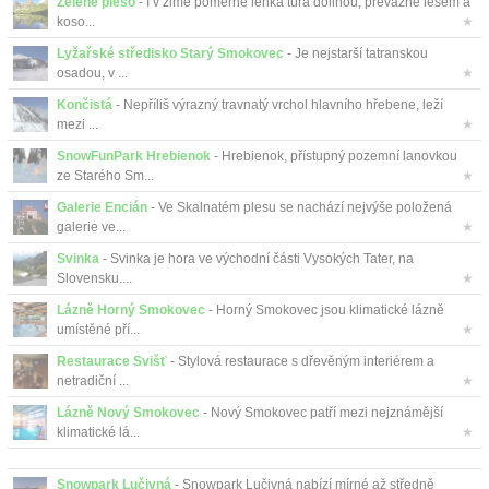
Zelené pleso
- I v zimě poměrně lehká túra dolinou, převážně lesem a
koso...
★
Lyžařské středisko Starý Smokovec
- Je nejstarší tatranskou
osadou, v ...
★
Končistá
- Nepříliš výrazný travnatý vrchol hlavního hřebene, leží
mezi ...
★
SnowFunPark Hrebienok
- Hrebienok, přístupný pozemní lanovkou
ze Starého Sm...
★
Galerie Encián
- Ve Skalnatém plesu se nachází nejvýše položená
galerie ve...
★
Svinka
- Svinka je hora ve východní části Vysokých Tater, na
Slovensku....
★
Lázně Horný Smokovec
- Horný Smokovec jsou klimatické lázně
umístěné pří...
★
Restaurace Svišť
- Stylová restaurace s dřevěným interiérem a
netradiční ...
★
Lázně Nový Smokovec
- Nový Smokovec patří mezi nejznámější
klimatické lá...
★
Snowpark Lučivná
- Snowpark Lučivná nabízí mírné až středně