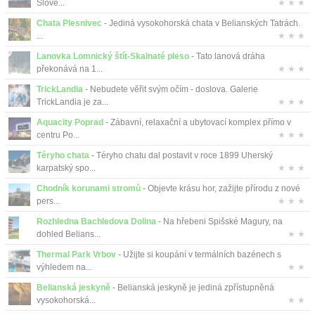
Slove...
★ ★ ★
Chata Plesnivec
- Jediná vysokohorská chata v Belianských Tatrách.
...
★ ★ ★
Lanovka Lomnický štít-Skalnaté pleso
- Tato lanová dráha
překonává na 1...
★ ★ ★
TrickLandia
- Nebudete věřit svým očím - doslova. Galerie
TrickLandia je za...
★ ★ ★
Aquacity Poprad
- Zábavní, relaxační a ubytovací komplex přímo v
centru Po...
★ ★ ★
Téryho chata
- Téryho chatu dal postavit v roce 1899 Uherský
karpatský spo...
★ ★ ★
Chodník korunami stromů
- Objevte krásu hor, zažijte přírodu z nové
pers...
★ ★ ★
Rozhledna Bachledova Dolina
- Na hřebeni Spišské Magury, na
dohled Belians...
★ ★
Thermal Park Vrbov
- Užijte si koupání v termálních bazénech s
výhledem na...
★ ★
Belianská jeskyně
- Belianská jeskyně je jediná zpřístupněná
vysokohorská...
★ ★