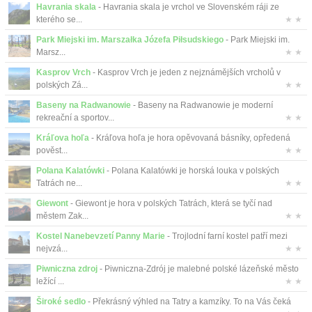
Havrania skala
- Havrania skala je vrchol ve Slovenském ráji ze
kterého se...
★ ★
Park Miejski im. Marszałka Józefa Piłsudskiego
- Park Miejski im.
Marsz...
★ ★
Kasprov Vrch
- Kasprov Vrch je jeden z nejznámějších vrcholů v
polských Zá...
★ ★
Baseny na Radwanowie
- Baseny na Radwanowie je moderní
rekreační a sportov...
★ ★
Kráľova hoľa
- Kráľova hoľa je hora opěvovaná básníky, opředená
pověst...
★ ★
Polana Kalatówki
- Polana Kalatówki je horská louka v polských
Tatrách ne...
★ ★
Giewont
- Giewont je hora v polských Tatrách, která se tyčí nad
městem Zak...
★ ★
Kostel Nanebevzetí Panny Marie
- Trojlodní farní kostel patří mezi
nejvzá...
★ ★
Piwniczna zdroj
- Piwniczna-Zdrój je malebné polské lázeňské město
ležící ...
★ ★
Široké sedlo
- Překrásný výhled na Tatry a kamzíky. To na Vás čeká