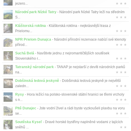
jezero...
★ ★ ★
Národní park Nízké Tatry
- Národní park Nízké Tatry leží na středním
S...
★ ★ ★
Kláštorská roklina
- Kláštorská roklina - nejkrásnější trasa z
Prielomu...
★ ★ ★
NPR Prielom Dunajca
- Národní přírodní rezervace nabízí své klenoty
přírod...
★ ★ ★
Suchá Belá
- Navštivte jednu z nejromantičtějších soutěsek
Slovenského r...
★ ★ ★
Tatranský národní park
- TANAP je nejstarší z devíti národních parků
na...
★ ★ ★
Dobšinská ledová jeskyně
- Dobšinská ledová jeskyně je největší
zaledn...
★ ★ ★
Rysy
- Hora ležící na polsko-slovenské státní hranici se třemi vrcholy
s n...
★ ★ ★
Pltě Dunajec
- Jste vodní živel a rádi byste vyzkoušeli plavbu na voru
se...
★ ★ ★
Soutěska Kyseľ
- Dravé horské bystřiny naplněné vodami z tajících
sněhů ...
★ ★