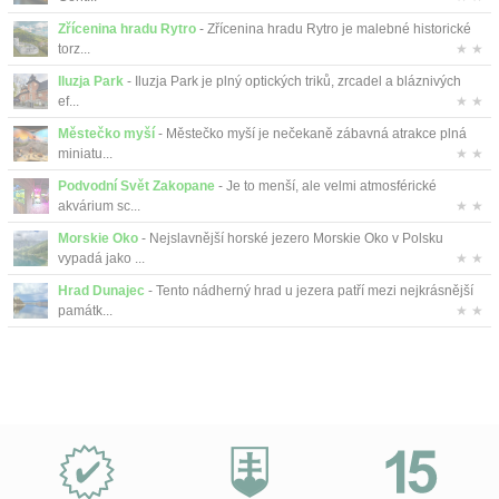
Zřícenina hradu Rytro
- Zřícenina hradu Rytro je malebné historické
torz...
★ ★
Iluzja Park
- Iluzja Park je plný optických triků, zrcadel a bláznivých
ef...
★ ★
Městečko myší
- Městečko myší je nečekaně zábavná atrakce plná
miniatu...
★ ★
Podvodní Svět Zakopane
- Je to menší, ale velmi atmosférické
akvárium sc...
★ ★
Morskie Oko
- Nejslavnější horské jezero Morskie Oko v Polsku
vypadá jako ...
★ ★
Hrad Dunajec
- Tento nádherný hrad u jezera patří mezi nejkrásnější
památk...
★ ★
Proč
e-
Slovensko.cz?