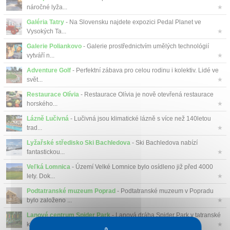
náročné lyža...
★
Galéria Tatry
- Na Slovensku najdete expozici Pedal Planet ve
Vysokých Ta...
★
Galerie Poliankovo
- Galerie prostřednictvím umělých technológií
vytváří n...
★
Adventure Golf
- Perfektní zábava pro celou rodinu i kolektiv. Lidé ve
svět...
★
Restaurace Olívia
- Restaurace Olívia je nově otevřená restaurace
horského...
★
Lázně Lučivná
- Lučivná jsou klimatické lázně s více než 140letou
trad...
★
Lyžařské středisko Ski Bachledova
- Ski Bachledova nabízí
fantastickou...
★
Veľká Lomnica
- Území Velké Lomnice bylo osídleno již před 4000
lety. Dok...
★
Podtatranské muzeum Poprad
- Podtatranské muzeum v Popradu
bylo založeno ...
★
Lanové centrum Spider Park
- Lanová dráha Spider Park v tatranské
kotlině ...
★