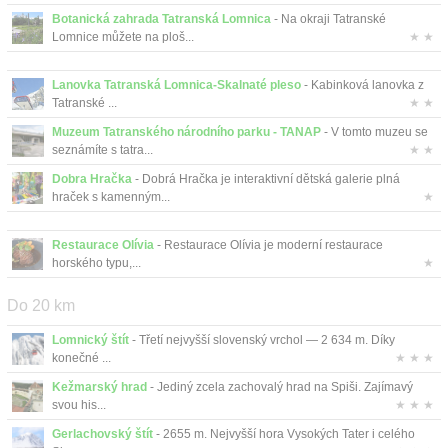
Kontakt
Botanická zahrada Tatranská Lomnica
- Na okraji Tatranské
Lomnice můžete na ploš...
★ ★
Lanovka Tatranská Lomnica-Skalnaté pleso
- Kabinková lanovka z
Tatranské ...
★ ★
Muzeum Tatranského národního parku - TANAP
- V tomto muzeu se
seznámíte s tatra...
★ ★
Dobra Hračka
- Dobrá Hračka je interaktivní dětská galerie plná
hraček s kamenným...
★
Restaurace Olívia
- Restaurace Olívia je moderní restaurace
horského typu,...
★
Do 20 km
Lomnický štít
- Třetí nejvyšší slovenský vrchol — 2 634 m. Díky
konečné ...
★ ★ ★
Kežmarský hrad
- Jediný zcela zachovalý hrad na Spiši. Zajímavý
svou his...
★ ★ ★
Gerlachovský štít
- 2655 m. Nejvyšší hora Vysokých Tater i celého