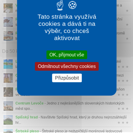
Vitální svět
- Vitální svět je ideálním pro načerpání nové energie a
můž...
★
Tato stránka využívá
Restaurace Salaš Slavkov
- Restaurace Salaš Slavkov je tradiční
cookies a dává ti na
slovenská...
★
výběr, co chceš
Restaurace Koliba Kamzík
- Stylová restaurace, která nabízí kromě
aktivovat
tradiční...
★
Do 50 km
OK, přijmout vše
Lázně Vyšné Ružbachy
- Vyšné Ružbachy jsou historické horské
Odmítnout všechny cookies
lázně na...
★ ★ ★
Chrám sv. Jakuba v Levoči
- Chrám sv. Jakuba v Levoči patří mezi
Přizpůsobit
největš...
★ ★ ★
Prielom Hornádu
- Prielom Hornádu - nejkrásnější a nejdelší kaňon
ve Slov...
★ ★ ★
Centrum Levoče
- Jedno z nejkrásnějších slovenských historických
měst spo...
★ ★ ★
Spišský hrad
- Navštivte Spišský hrad, který je druhou nejrozsáhlejší
hr...
★ ★ ★
Štrbské pleso
- Štrbské pleso je nejtypičtější morénové ledovcové