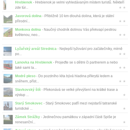
Hrebienok
- Hrebienok je velmi vyhledávaným místem turistů. Někteří
zde túr...
★ ★
Javorová dolina
- Přibližně 10 km dlouhá dolina, která je státní
přírodní...
★ ★
Monkova dolina
- Naučný chodník dolinou Vás překvapí pestrou
květenou, neo...
★ ★
Lyžařský areál Strednica
- Nejlepší lyžování pro začátečníky, mírně
po...
★ ★
Lanovka na Hrebienok
- Projeďte se s dětmi či partnerem a nebo
také sami la...
★ ★
Modré pleso
- Do pozdního léta bývá hladina přikrytá ledem a
sněhem, příst...
★ ★
Slavkovský štít
- Překonává se velké převýšení na krátké trase a
výstup ...
★
Starý Smokovec
- Starý Smokovec patří mezi nejstarší tatranské
turistické ...
★
Zámek Strážky
- Jedinečnou památkou v západní části Spiše je
renesanční...
★