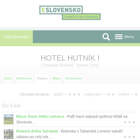
Panel pro správu cookies
Najít ubytování
Menu
Oblasti
HOTEL HUTNÍK I
Slevy a Last Minute
(
Tatranské Matliare
,
Vysoké Tatry
)
Autobusové zájezdy
Úvod
Hodnocení
Atrakce
Mapa
Konference
Skupiny a konference
Význam atrakce:
státní —
★ ★ ★
regionální —
★ ★
místní —
★
Před cestou
Do 5 km
Atrakce
Black Stork Velká Lomnica
- Patří mezi nejlepší golfová hřiště na
Slovensk...
★ ★ ★
O nás
Bobová dráha Tatrabob
- Bobovka v Tatranské Lomnici vytváří
zábavu po celý rok. ...
★ ★ ★