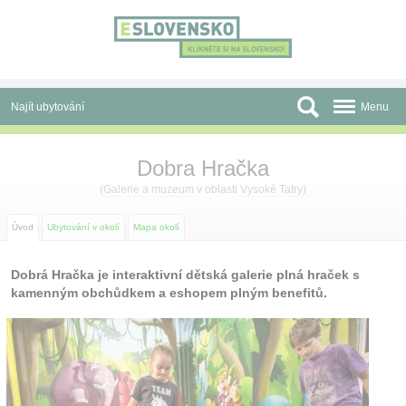
Panel pro správu cookies
Najít ubytování
Menu
Oblasti
Dobra Hračka
Slevy a Last Minute
(
Galerie a muzeum
v oblasti
Vysoké Tatry
)
Autobusové zájezdy
Úvod
Ubytování v okolí
Mapa okolí
Skupiny a konference
Dobrá Hračka je interaktivní dětská galerie plná hraček s
kamenným obchůdkem a eshopem plným benefitů.
Před cestou
Atrakce
O nás