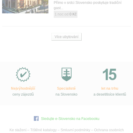
Přímo v srdci Slovensko poskytuje tradiční
gast...
1 noc od
0 Kč
Více ubytování
Proč
e-
Slovensko.cz?
Nejvýhodnější
Specialisté
let na trhu
ceny zájezdů
na Slovensko
a desetitisíce klientů
Sledujte e-Slovensko na Facebooku
Ke stažení
–
Tištěné katalogy
–
Smluvní podmínky
–
Ochrana osobních