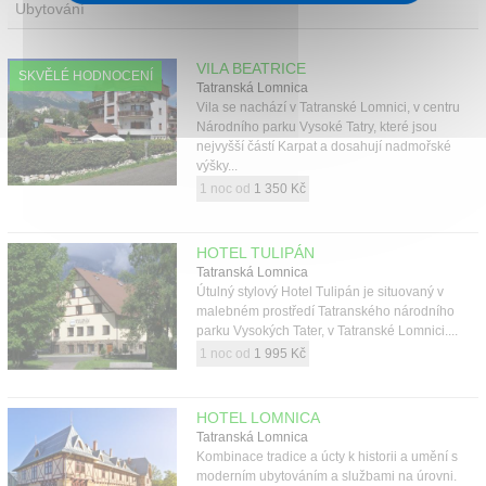
Ubytování
VILA BEATRICE
SKVĚLÉ HODNOCENÍ
Tatranská Lomnica
Vila se nachází v Tatranské Lomnici, v centru
Národního parku Vysoké Tatry, které jsou
nejvyšší částí Karpat a dosahují nadmořské
výšky...
1 noc od
1 350 Kč
HOTEL TULIPÁN
Tatranská Lomnica
Útulný stylový Hotel Tulipán je situovaný v
malebném prostředí Tatranského národního
parku Vysokých Tater, v Tatranské Lomnici....
1 noc od
1 995 Kč
HOTEL LOMNICA
Tatranská Lomnica
Kombinace tradice a úcty k historii a umění s
moderním ubytováním a službami na úrovni.