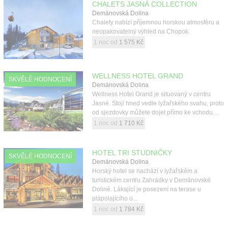
CHALETS JASNÁ COLLECTION
Demänovská Dolina
Chalety nabízí příjemnou horskou atmosféru a
neopakovatelný výhled na Chopok.
1 noc od
1 575 Kč
WELLNESS HOTEL GRAND
SKVĚLÉ HODNOCENÍ
Demänovská Dolina
Wellness Hotel Grand je situovaný v centru
Jasné. Stojí hned vedle lyžařského svahu, proto
od sjezdovky můžete dojet přímo ke vchodu....
1 noc od
1 710 Kč
HOTEL TRI STUDNIČKY
SKVĚLÉ HODNOCENÍ
Demänovská Dolina
Horský hotel se nachází v lyžařském a
turistickém centru Zahrádky v Demänovské
Dolině. Lákající je posezení na terase u
plápolajícího o...
1 noc od
1 784 Kč