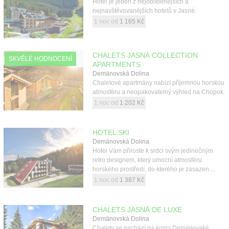
Hotel je jeden z nejoblíbenějších a
Kontakt
nejnavštěvovanějších hotelů v Jasné.
1 noc od
1 165 Kč
CHALETS JASNÁ COLLECTION
SKVĚLÉ HODNOCENÍ
APARTMENTS
Demänovská Dolina
Chaletové apartmány nabízí příjemnou horskou
atmosféru a neopakovatelný výhled na Chopok.
1 noc od
1 202 Kč
HOTEL SKI
Demänovská Dolina
Hotel Vám přiroste k srdci svým jedinečným
retro designem, který umocní atmosféru
horského prostředí, do kterého je zasazen....
1 noc od
1 387 Kč
CHALETS JASNÁ DE LUXE
Demänovská Dolina
Chalety se nachází na konci Demänovské