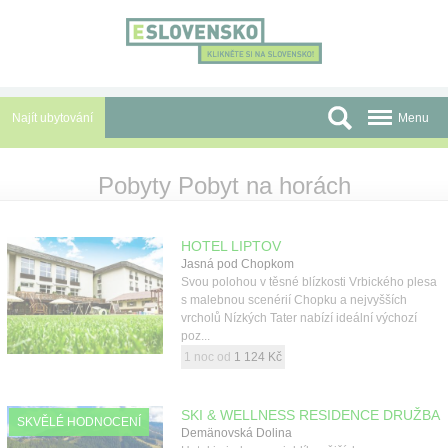
Panel pro správu cookies
Najít ubytování
Menu
Oblasti
Pobyty Pobyt na horách
Slevy a Last Minute
HOTEL LIPTOV
Autobusové zájezdy
Jasná pod Chopkom
Svou polohou v těsné blízkosti Vrbického plesa
Skupiny a konference
s malebnou scenérií Chopku a nejvyšších
vrcholů Nízkých Tater nabízí ideální výchozí
Před cestou
poz...
1 noc od
1 124 Kč
Atrakce
O nás
SKI & WELLNESS RESIDENCE DRUŽBA
SKVĚLÉ HODNOCENÍ
Demänovská Dolina