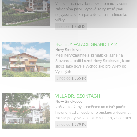
Vila se nachází v Tatranské Lomnici, v centru
Národního parku Vysoké Tatry, které jsou
nejvyšší částí Karpat a dosahují nadmořské
výšky...
1 noc od
1 350 Kč
HOTELY PALACE GRAND 1 A 2
Nový Smokovec
Mezi nejvýznamnější klimatické lázně na
Slovensku patří Lázně Nový Smokovec, které
slouží jako skvělé východisko pro výlety do
Vysokých...
1 noc od
1 365 Kč
VILLA DR. SZONTAGH
Nový Smokovec
Váš zasloužený odpočinek na místě plném
historie, tradici, osobitého přístupu a designu.
Zkuste pobyt ve Ville Dr. Szontagh, zakladatel...
1 noc od
1 370 Kč