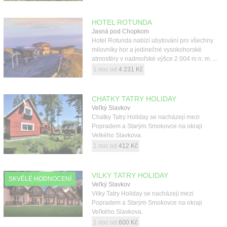
HOTEL ROTUNDA
Jasná pod Chopkom
Hotel Rotunda nabízí ubytování pro všechny
milovníky hor a jedinečné vysokohorské
atmosféry v nadmořské výšce 2 004 m n. m. ...
1 noc od
4 231 Kč
CHATKY TATRY HOLIDAY
Veľký Slavkov
Chatky Tatry Holiday se nacházejí mezi
Popradem a Starým Smokovce na okraji
Velkého Slavkova.
1 noc od
412 Kč
VILKY TATRY HOLIDAY
SKVĚLÉ HODNOCENÍ
Veľký Slavkov
Vilky Tatry Holiday se nacházejí mezi
Popradem a Starým Smokovce na okraji
Veľkého Slavkova.
1 noc od
600 Kč