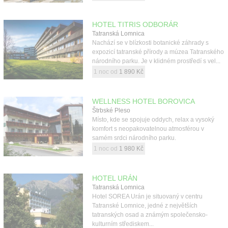
HOTEL TITRIS ODBORÁR
Tatranská Lomnica
Nachází se v blízkosti botanické záhrady s
expozicí tatranské přírody a múzea Tatranského
národního parku. Je v klidném prostředí s vel...
1 noc od
1 890 Kč
WELLNESS HOTEL BOROVICA
Štrbské Pleso
Místo, kde se spojuje oddych, relax a vysoký
komfort s neopakovatelnou atmosférou v
samém srdci národního parku.
1 noc od
1 980 Kč
HOTEL URÁN
Tatranská Lomnica
Hotel SOREA Urán je situovaný v centru
Tatranské Lomnice, jedné z největších
tatranských osad a známým společensko-
kulturním střediskem...