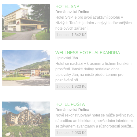
HOTEL SNP
Demänovská Dolina
Hotel SNP je pro svojí atraktivní polohu v
Nízkých Tatrách jedním z nejvyhledávanějších
hotelových zařízení.
1 noc od
1 842 Kč
WELLNESS HOTEL ALEXANDRA
Liptovský Ján
Hotel se nachází v krásném a tichém horském
prostředí Jánské doliny nedaleko obce
Liptovský Ján, na místě předurčeném pro
poznávání pří...
1 noc od
1 923 Kč
HOTEL POŠTA
Demänovská Dolina
Nově rekonstruovaný hotel se může pyšnit svou
nápaditou architekturou, nevšedním interiérem
se závanem avantgardy a různorodostí použit...
1 noc od
2 033 Kč