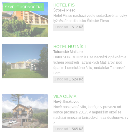
HOTEL FIS
SKVĚLÉ HODNOCENÍ
Štrbské Pleso
Hotel Fis se nachází vedle sedačkové lanovky
lyžařského střediska Štrbské Pleso.
1 noc od
1 512 Kč
HOTEL HUTNÍK I
Tatranské Matliare
Hotel SOREA Hutník I. se nachází v pěkném a
tichém prostředí Tatranských Matliarov, pod
úpatím Lomnického štítu, nedaleko Tatranské
Lom...
1 noc od
1 524 Kč
VILA OLÍVIA
Nový Smokovec
Nově postavená vila, která je v provozu od
konce prosince 2017. V nejbližším okolí se
nachází množství turistických tras dostupných v
z...
1 noc od
1 565 Kč