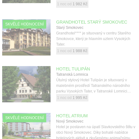
1 noc od
1 982 Kč
GRANDHOTEL STARÝ SMOKOVEC
SKVĚLÉ HODNOCENÍ
Starý Smokovec
Grandhotel**** je situovaný v centru Starého
Smokovce, který je hlavním uzlem Vysokých
Tater.
1 noc od
1 988 Kč
HOTEL TULIPÁN
Tatranská Lomnica
Útulný stylový Hotel Tulipán je situovaný v
malebném prostředí Tatranského národního
parku Vysokých Tater, v Tatranské Lomnici....
1 noc od
1 995 Kč
HOTEL ATRIUM
SKVĚLÉ HODNOCENÍ
Nový Smokovec
Hotel je postaven na úpatí Slavkovského štítu v
obci Nový Smokovec. Díky bohaté nabídce
hotelových aktivit a zkušenému animačnímu