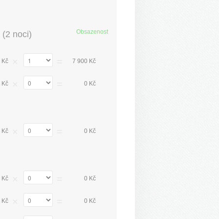
Obsazenost
(
2 noci
)
×
=
 Kč
7 900 Kč
×
=
 Kč
0 Kč
×
=
 Kč
0 Kč
×
=
 Kč
0 Kč
×
=
 Kč
0 Kč