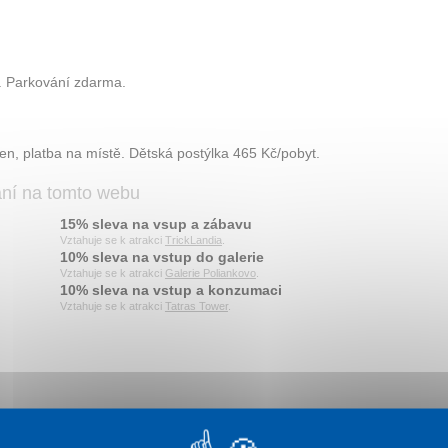
a. Parkování zdarma.
n, platba na místě. Dětská postýlka 465 Kč/pobyt.
ání na tomto webu
15% sleva na vsup a zábavu
Vztahuje se k atrakci
TrickLandia
.
10% sleva na vstup do galerie
Vztahuje se k atrakci
Galerie Poliankovo
.
10% sleva na vstup a konzumaci
Vztahuje se k atrakci
Tatras Tower
.