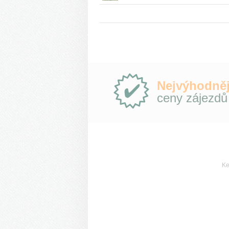
střediska Štrbské Pleso.
Proč
Nejvýhodněj
e-
ceny zájezdů
Slovensko.cz?
Ke