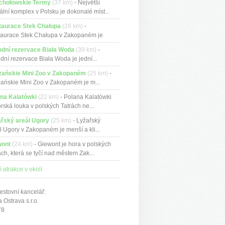
chołowskie Termy
(37 km)
- Největší
ální komplex v Polsku je dokonalé míst...
taurace Stek Chałupa
(26 km)
-
aurace Stek Chałupa v Zakopaném je
ční...
odní rezervace Biała Woda
(39 km)
-
odní rezervace Biała Woda je jední...
zańskie Mini Zoo v Zakopaném
(25 km)
-
zańskie Mini Zoo v Zakopaném je m...
na Kalatówki
(22 km)
- Polana Kalatówki
orská louka v polských Tatrách ne...
řský areál Ugory
(25 km)
- Lyžařský
l Ugory v Zakopaném je menší a kli...
wont
(24 km)
- Giewont je hora v polských
ách, která se tyčí nad městem Zak...
í atrakce v okolí
estovní kancelář:
Ostrava s.r.o.
78