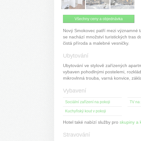
Všechny ceny a objednávka
Nový Smokovec patří mezi významné tat
se nachází množství turistických tras do
čistá příroda a malebné vesničky.
Ubytování
Ubytování ve stylově zařízených apar
vybaven pohodlnými postelemi, rozklá
mikrovlnná trouba, varná konvice, zák
Vybavení
Sociální zařízení na pokoji
TV na 
Kuchyňský kout v pokoji
Hotel také nabízí služby pro
skupiny a 
Stravování