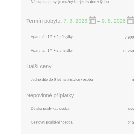
Nástup na pobyt je možný kterýkoliv den v týdnu.
Termín pobytu:
7. 8. 2026
–
9. 8. 2026
Apartmán 1/2 + 2 přistýlky
7 900
Apartmán 1/4 + 2 přistýlky
11 260
Další ceny
Jedno dítě do 6 let na přistýlce / osoba
0
Nepovinné příplatky
Dětská postýlka / osoba
465
Cestovní pojištění / osoba
210