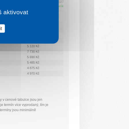
Platí 30. 6. 2026 - 1. 7. 2027
Kompletní ceník
š aktivovat
Apartmán 1/4 + 2 přistýlky
t
5 630 Kč
5 495 Kč
4 870 Kč
5 120 Kč
7 730 Kč
5 690 Kč
5 485 Kč
4 875 Kč
4 970 Kč
y v cenové tabulce jsou jen
je termín více vyprodaný, tím je
y termíny jsou minimálně