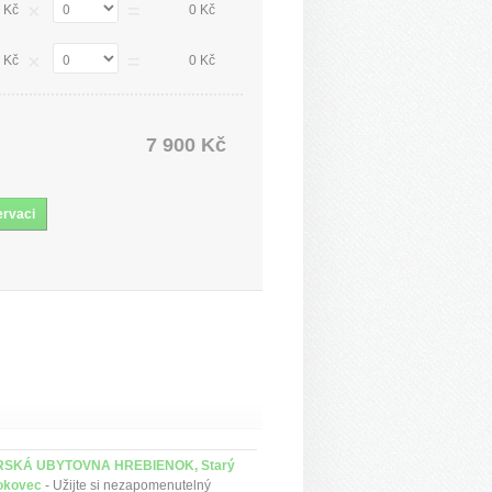
×
=
 Kč
0 Kč
×
=
 Kč
0 Kč
7 900 Kč
SKÁ UBYTOVNA HREBIENOK, Starý
kovec
- Užijte si nezapomenutelný