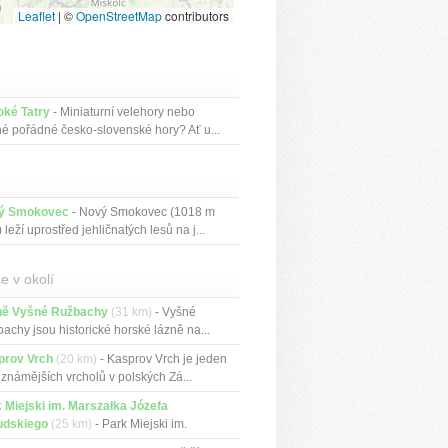
Leaflet
|
©
OpenStreetMap
contributors
oké Tatry
- Miniaturní velehory nebo
né pořádné česko-slovenské hory? Ať u...
ý Smokovec
- Nový Smokovec (1018 m
) leží uprostřed jehličnatých lesů na j...
e v okolí
ně Vyšné Ružbachy
(31 km)
- Vyšné
achy jsou historické horské lázně na...
prov Vrch
(20 km)
- Kasprov Vrch je jeden
jznámějších vrcholů v polských Zá...
 Miejski im. Marszałka Józefa
udskiego
(25 km)
- Park Miejski im.
z...