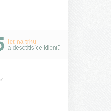
t v Horské ubytovně Hrebienok, který se
ází přímo nad horní stanicí pozemní
vky ve Starém Smokovc...
let na trhu
a desetitisíce klientů
íků