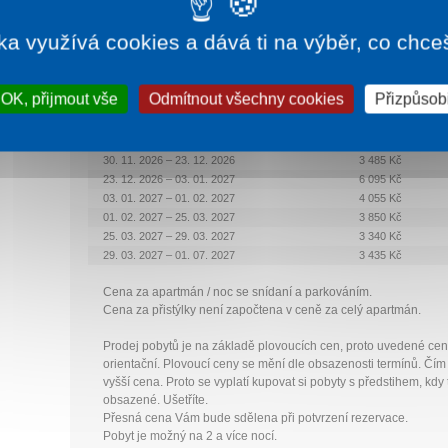
Rekreační pobyt
ka využívá cookies a dává ti na výběr, co chce
Termín
Apartmán 1/2 + 2 přistýlky
OK, přijmout vše
Odmítnout všechny cookies
Přizpůsobi
30. 06. 2026 – 31. 08. 2026
3 950 Kč
31. 08. 2026 – 30. 09. 2026
3 755 Kč
30. 09. 2026 – 30. 11. 2026
3 130 Kč
30. 11. 2026 – 23. 12. 2026
3 485 Kč
23. 12. 2026 – 03. 01. 2027
6 095 Kč
03. 01. 2027 – 01. 02. 2027
4 055 Kč
01. 02. 2027 – 25. 03. 2027
3 850 Kč
25. 03. 2027 – 29. 03. 2027
3 340 Kč
29. 03. 2027 – 01. 07. 2027
3 435 Kč
Cena za apartmán / noc se snídaní a parkováním.
Cena za přistýlky není započtena v ceně za celý apartmán.
Prodej pobytů je na základě plovoucích cen, proto uvedené cen
orientační. Plovoucí ceny se mění dle obsazenosti termínů. Čím 
vyšší cena. Proto se vyplatí kupovat si pobyty s předstihem, kd
obsazené. Ušetříte.
Přesná cena Vám bude sdělena při potvrzení rezervace.
Pobyt je možný na 2 a více nocí.