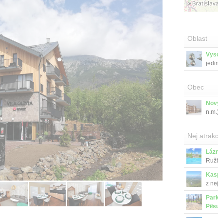
Oblast
Vys
jedi
Obec
Nov
n.m.
Nej atrakc
Láz
Ružb
Kas
z ne
Park
Piłs
Mars