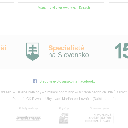
prostředí Vysokých Tater při Novém Štrbském
poby
Všechny vily ve Vysokých Tatrách
plese na území Tatranského národního
nach
parku, který je ne...
lano
ší
Specialisté
na Slovensko
Sledujte e-Slovensko na Facebooku
 stažení
–
Tištěné katalogy
–
Smluvní podmínky
–
Ochrana osobních údajů zákazn
Partneři:
CK Rywal
–
Ubytování Mariánské Lázně
– (
Další partneři
)
Pobyty realizuje
Pojišťuje
Spolupracujeme