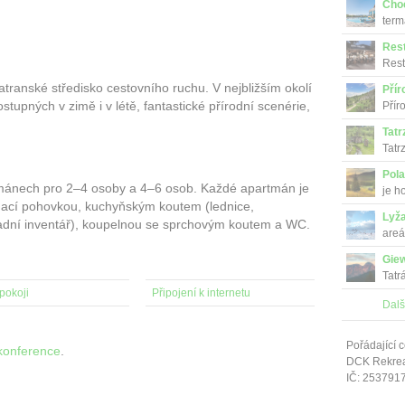
Cho
term
Res
Rest
tradi
ranské středisko cestovního ruchu. V nejbližším okolí
Přír
stupných v zimě i v létě, fantastické přírodní scenérie,
Přír
Tatr
Tatr
Pola
tmánech pro 2–4 osoby a 4–6 osob. Každé apartmán je
je h
dací pohovkou, kuchyňským koutem (lednice,
Lyža
ladní inventář), koupelnou se sprchovým koutem a WC.
areá
Gie
Tatr
pokoji
Připojení k internetu
Dalš
Pořádající c
konference
.
DCK Rekrea 
IČ: 253791