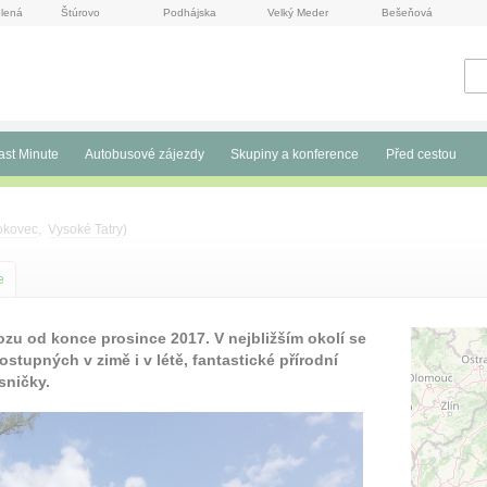
lená
Štúrovo
Podhájska
Velký Meder
Bešeňová
ast Minute
Autobusové zájezdy
Skupiny a konference
Před cestou
okovec
,
Vysoké Tatry
)
e
ozu od konce prosince 2017. V nejbližším okolí se
ostupných v zimě i v létě, fantastické přírodní
sničky.