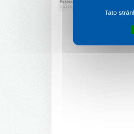
Rekreační pobyt (se snídaní)
2 a více nocí od
1565 Kč/osoba a noc
Tato strán