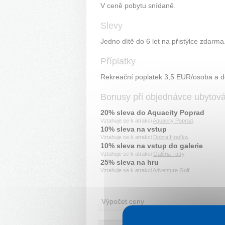
V ceně pobytu snídaně.
Slevy
Jedno dítě do 6 let na přistýlce zdarm
Příplatky
Rekreační poplatek 3,5 EUR/osoba a de
Bonusy při objednávce ubytov
20% sleva do Aquacity Poprad
Vztahuje se k atrakci
Aquacity Poprad
.
10% sleva na vstup
Vztahuje se k atrakci
Dobra Hračka
.
10% sleva na vstup do galerie
Vztahuje se k atrakci
Galéria Tatry
.
25% sleva na hru
Vztahuje se k atrakci
Adventure Golf
.
Výpočet ceny