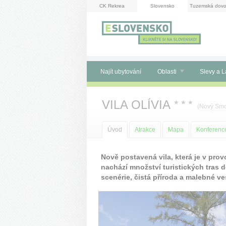
Panel pro správu cookies
CK Rekrea
Slovensko
Tuzemská dovo
Najít ubytování
Oblasti
Slevy a L
VILA OLÍVIA
★
★
★
(
Nový Sm
Úvod
Atrakce
Mapa
Konferenc
Nově postavená vila, která je v prov
nachází množství turistických tras d
scenérie, čistá příroda a malebné ve