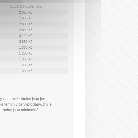
Studio 1/2+1 přistýlka
2 370 Kč
1 635 Kč
2 800 Kč
2 880 Kč
3 120 Kč
3 850 Kč
1 330 Kč
1 200 Kč
1 330 Kč
1 200 Kč
1 330 Kč
y v cenové tabulce jsou jen
je termín více vyprodaný, tím je
y termíny jsou minimálně