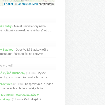
Leaflet
|
©
OpenStreetMap
contributors
oké Tatry
- Miniaturní velehory nebo
né pořádné česko-slovenské hory? Ať u...
ký Slavkov
- Obec Velký Slavkov leží v
rozápadní části Spiše, na jihových...
e v okolí
ně Vyšné Ružbachy
(31 km)
- Vyšné
achy jsou historické horské lázně na...
prov Vrch
(26 km)
- Kasprov Vrch je jeden
jznámějších vrcholů v polských Zá...
 Miejski im. Marszałka Józefa
udskiego
(32 km)
- Park Miejski im.
z...