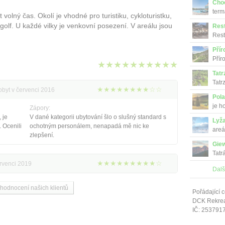
Cho
term
 volný čas. Okolí je vhodné pro turistiku, cykloturistku,
 golf. U každé vilky je venkovní posezení. V areálu jsou
Res
Rest
tradi
Přír
Přír
★★★★★★★★★★
Tatr
Tatr
★★★★★★★★☆☆
obyt v červenci 2016
Pola
je h
Zápory:
 je
V dané kategorii ubytování šlo o slušný standard s
Lyža
 Ocenili
ochotným personálem, nenapadá mě nic ke
areá
zlepšení.
Gie
Tatr
★★★★★★★★★☆
ervenci 2019
Dalš
 hodnocení našich klientů
Pořádající c
DCK Rekrea 
IČ: 253791