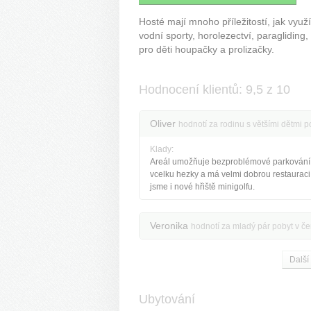
Hosté mají mnoho příležitostí, jak využít
vodní sporty, horolezectví, paragliding,
pro děti houpačky a prolizačky.
Hodnocení klientů: 9,5 z 10
Oliver
hodnotí za rodinu s většími dětmi p
Klady:
Areál umožňuje bezproblémové parkování,
vcelku hezky a má velmi dobrou restauraci.
jsme i nové hřiště minigolfu.
Veronika
hodnotí za mladý pár pobyt v č
Další
Ubytování