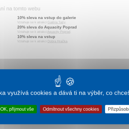
ání na tomto webu
10% sleva na vstup do galerie
Vztahuje se k atrakci
Galéria Tatry
.
20% sleva do Aquacity Poprad
Vztahuje se k atrakci
Aquacity Poprad
.
10% sleva na vstup
Vztahuje se k atrakci
Dobra Hračka
.
o Slavkova, zastávka cca 200 m.
lavkova, zastávka cca 900 m od areálu.
ka využívá cookies a dává ti na výběr, co chce
OK, přijmout vše
Odmítnout všechny cookies
Přizpůsobi
Rekreační pobyt