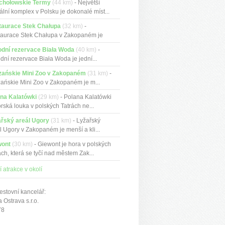
chołowskie Termy
(44 km)
- Největší
ální komplex v Polsku je dokonalé míst...
taurace Stek Chałupa
(32 km)
-
aurace Stek Chałupa v Zakopaném je
ční...
odní rezervace Biała Woda
(40 km)
-
odní rezervace Biała Woda je jední...
zańskie Mini Zoo v Zakopaném
(31 km)
-
zańskie Mini Zoo v Zakopaném je m...
na Kalatówki
(29 km)
- Polana Kalatówki
orská louka v polských Tatrách ne...
řský areál Ugory
(31 km)
- Lyžařský
l Ugory v Zakopaném je menší a kli...
wont
(30 km)
- Giewont je hora v polských
ách, která se tyčí nad městem Zak...
í atrakce v okolí
estovní kancelář:
Ostrava s.r.o.
78