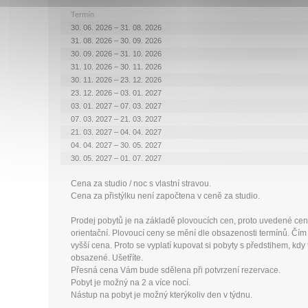
Termín
30. 06. 2026 – 31. 08. 2026
31. 08. 2026 – 30. 09. 2026
30. 09. 2026 – 31. 10. 2026
31. 10. 2026 – 30. 11. 2026
30. 11. 2026 – 23. 12. 2026
23. 12. 2026 – 03. 01. 2027
03. 01. 2027 – 07. 03. 2027
07. 03. 2027 – 21. 03. 2027
21. 03. 2027 – 04. 04. 2027
04. 04. 2027 – 30. 05. 2027
30. 05. 2027 – 01. 07. 2027
Cena za studio / noc s vlastní stravou.
Cena za přistýlku není započtena v ceně za studio.
Prodej pobytů je na základě plovoucích cen, proto uvedené cen
orientační. Plovoucí ceny se mění dle obsazenosti termínů. Čím 
vyšší cena. Proto se vyplatí kupovat si pobyty s předstihem, kd
obsazené. Ušetříte.
Přesná cena Vám bude sdělena při potvrzení rezervace.
Pobyt je možný na 2 a více nocí.
Nástup na pobyt je možný kterýkoliv den v týdnu.