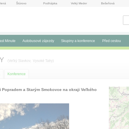
lená
Štúrovo
Podhájska
Velký Meder
Bešeňová
ast Minute
Autobusové zájezdy
Skupiny a konference
Před cestou
AY
(
Veľký Slavkov
,
Vysoké Tatry
)
a
Konference
ezi Popradem a Starým Smokovce na okraji Veľkého