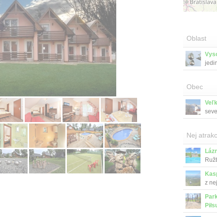
Oblast
Vys
jedi
Obec
Veľ
seve
Nej atrakc
Láz
Ružb
Kas
z ne
Park
Piłs
Mars