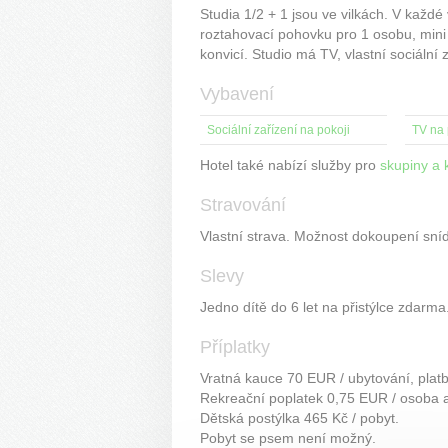
Studia 1/2 + 1 jsou ve vilkách. V každé
roztahovací pohovku pro 1 osobu, mini
konvicí. Studio má TV, vlastní sociální 
Vybavení
Sociální zařízení na pokoji
TV na 
Hotel také nabízí služby pro
skupiny a 
Stravování
Vlastní strava. Možnost dokoupení sníd
Slevy
Jedno dítě do 6 let na přistýlce zdarm
Příplatky
Vratná kauce 70 EUR / ubytování, plat
Rekreační poplatek 0,75 EUR / osoba a
Dětská postýlka 465 Kč / pobyt.
Pobyt se psem není možný.