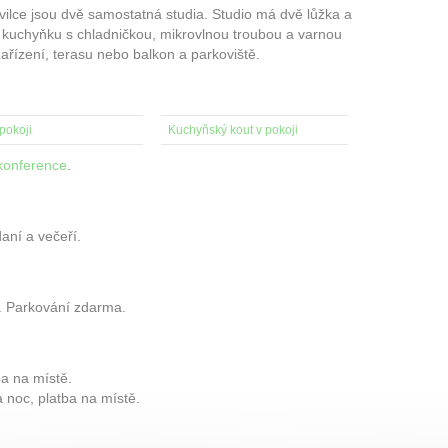
 vilce jsou dvě samostatná studia. Studio má dvě lůžka a
 kuchyňku s chladničkou, mikrovlnou troubou a varnou
zařízení, terasu nebo balkon a parkoviště.
pokoji
Kuchyňský kout v pokoji
konference
.
aní a večeří.
a. Parkování zdarma.
ba na místě.
 noc, platba na místě.