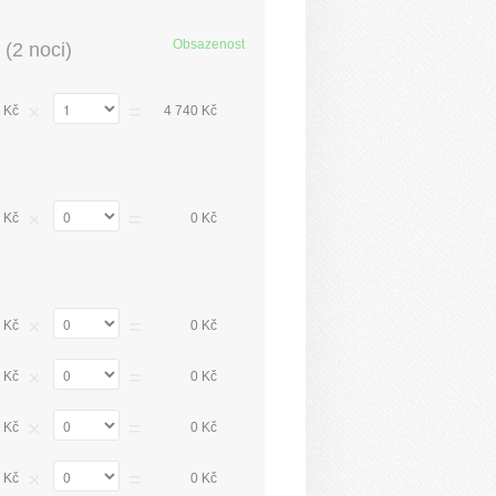
Obsazenost
(
2 noci
)
×
=
 Kč
4 740 Kč
×
=
 Kč
0 Kč
×
=
 Kč
0 Kč
×
=
 Kč
0 Kč
×
=
 Kč
0 Kč
×
=
 Kč
0 Kč