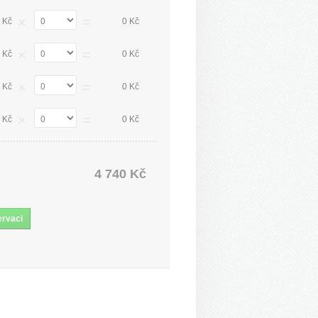
×
=
 Kč
0 Kč
×
=
 Kč
0 Kč
×
=
 Kč
0 Kč
×
=
 Kč
0 Kč
4 740 Kč