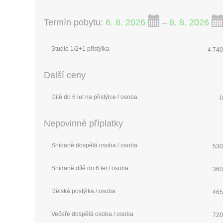
Termín pobytu:
6. 8. 2026
–
8. 8. 2026
Studio 1/2+1 přistýlka
4 740
Další ceny
Dítě do 6 let na přistýlce / osoba
0
Nepovinné příplatky
Snídaně dospělá osoba / osoba
530
Snídaně dítě do 6 let / osoba
360
Dětská postýlka / osoba
465
Večeře dospělá osoba / osoba
720