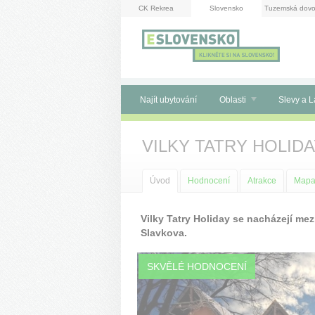
Panel pro správu cookies
CK Rekrea
Slovensko
Tuzemská dovo
Najít ubytování
Oblasti
Slevy a L
VILKY TATRY HOLID
Úvod
Hodnocení
Atrakce
Map
Vilky Tatry Holiday se nacházejí m
Slavkova.
SKVĚLÉ HODNOCENÍ