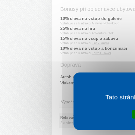
Bonusy při objednávce ubytov
10% sleva na vstup do galerie
Vztahuje se k atrakci
Galerie Poliankovo
.
25% sleva na hru
Vztahuje se k atrakci
Adventure Golf
.
15% sleva na vsup a zábavu
Vztahuje se k atrakci
TrickLandia
.
10% sleva na vstup a konzumaci
Vztahuje se k atrakci
Tatras Tower
.
Doprava
Autobusem do Popradu, dále do Velkéh
Vlakem do Popradu, dále do Veľkého S
Tato strán
Výpočet ceny
Rekreační pobyt 
2 a více nocí od
600 Kč/osoba a noc