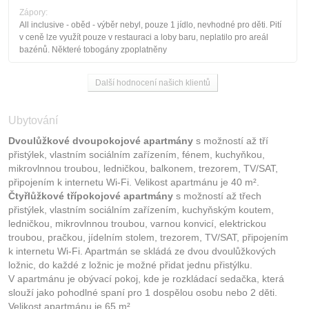
Zápory:
All inclusive - oběd - výběr nebyl, pouze 1 jídlo, nevhodné pro dĕti. Pití
v ceně lze využít pouze v restauraci a loby baru, neplatilo pro areál
bazénů. Nĕkteré tobogány zpoplatnĕny
Další hodnocení našich klientů
Ubytování
Dvoulůžkové dvoupokojové apartmány
s možností až tří
přistýlek, vlastním sociálním zařízením, fénem, kuchyňkou,
mikrovlnnou troubou, ledničkou, balkonem, trezorem, TV/SAT,
připojením k internetu Wi-Fi. Velikost apartmánu je 40 m².
Čtyřlůžkové třípokojové apartmány
s možností až třech
přistýlek, vlastním sociálním zařízením, kuchyňským koutem,
ledničkou, mikrovlnnou troubou, varnou konvicí, elektrickou
troubou, pračkou, jídelním stolem, trezorem, TV/SAT, připojením
k internetu Wi-Fi. Apartmán se skládá ze dvou dvoulůžkových
ložnic, do každé z ložnic je možné přidat jednu přistýlku.
V apartmánu je obývací pokoj, kde je rozkládací sedačka, která
slouží jako pohodlné spaní pro 1 dospělou osobu nebo 2 děti.
Velikost apartmánu je 65 m².