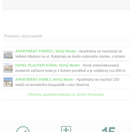
Podobní ubytovatelé
APARTMÁNY FORRÓ I, Veľký Meder
- Apartmány se nacházejí ve
Veĺkém Mederu na ul. Rybárská ve dvoře rodinného domku, v tichém
prostředí.
HOTEL PLAUTER KÚRIA, Veľký Meder
- Nově zrekonstruovaný
moderně zařízený hotel je v tichém prostředí a je vzdálený cca 900 m
od termálního koupaliště ve Veľkém Mederu....
APARTMÁNY FAMILY, Veľký Meder
- Apartmány se nachází 150
metrů od termálního koupaliště v ulici Slnečná.
Všechny apartmány/studia na Jižním Slovensku
Proč