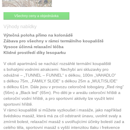
Všechny ceny a objednávka
Výhody nabídky
Výtečná poloha přímo na kolonádě
Zábava pro všechny v rámci termálního koupaliště
Vysoce účinná relaxační léčba
Klidné prostředí díky lesoparku
V okolí apartmánů se nachází rozsáhlé termální koupaliště
s bohatými vodními atrakcemi. Nechybí ani skluzavky pro
odvážné – „TUNNEL – FUNNEL“ s délkou, 100m „VAHADLO“
s délkou 75m, „FAMILY SLIDE“ s délkou 25m a „MULTISLIDE“
s délkou 61m. Dále jsou v provozu celoročně tobogány „Red ring“
(56m) a „Black led“ (65m). Pro děti je v areálu celoroční hřiště a
celoroční vodní hřiště, a pro sportovní aktivity lze využít letní
sportovní hřiště.
V rámci koupaliště si můžete vyzkoušet i masáže, jako například
švédskou masáž, která má za cíl odstranit únavu, uvolnit svaly a
zmírnit bolest, relaxační masáž s uvolňujícími účinky bolestí zad a
celého těla, sportovní masáž s vyšší intenzitou tlaku i frekvence