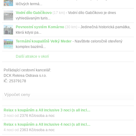
léčivých termá...
Vodní dílo Gabčíkovo
(17 km)
- Vodní dílo Gabčíkovo je dnes
vyhledávaným turis...
Pevnostní systém Komárno
(30 km)
- Jedinečná historická památka,
která kdysi pa...
Termální koupaliště Velký Meder
- Navštivte celoročně otevřený
komplex bazénů...
Další atrakce v okolí
Pořádající cestovní kancelář:
DCK Rekrea Ostrava s.r.o.
IČ: 25379178
Výpočet ceny
Relax s koupáním a All inclusive 3 noci (s all inclusive)
3 noci od
2376 Kč/osoba a noc
Relax s koupáním a All inclusive 4 noci (s all inclusive)
4 noci od
2363 Kč/osoba a noc