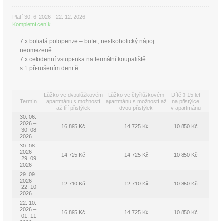
Platí 30. 6. 2026 - 22. 12. 2026
Kompletní ceník
7 x bohatá polopenze – bufet, nealkoholický nápoj
neomezeně
7 x celodenní vstupenka na termální koupaliště
s 1 přerušením den­ně
Lůžko ve dvoulůžkovém
Lůžko ve čtyřlůžkovém
Dítě 3-15 let
Termín
apartmánu s možností
apartmánu s možností až
na přistýlce
až tří přistýlek
dvou přistýlek
v apartmánu
30. 06.
2026 –
16 895 Kč
14 725 Kč
10 850 Kč
30. 08.
2026
30. 08.
2026 –
14 725 Kč
14 725 Kč
10 850 Kč
29. 09.
2026
29. 09.
2026 –
12 710 Kč
12 710 Kč
10 850 Kč
22. 10.
2026
22. 10.
2026 –
16 895 Kč
14 725 Kč
10 850 Kč
01. 11.