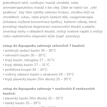
jednotlivých tahů, uvolňující masáž chodidel, nebo
aromaterapeutickou masáž s bio oleji. Dále se nabízí tzv. „rybí
pedikúra“, kdy Vám rybičky odstraní hrubou, ztvrdlou kůži na
chodidlech, rukou, nebo jiných částech těla, oxygenoterapie
(inhalace zvýšené koncentrace kyslíku), bahenní zábaly, které
pomáhají zlepšovat degeneraci onemocnění kloubů a páteře,
zmenšují otoky v oblastech kloubů, snižují svalové napětí a snižují
riziko nadměrného olupování kůže (např. psoriázy).
vstup do Aquaparku zahrnuje celoročně 7 bazénů:
• polokrytý sedací bazén 36 – 38°C
• rekreační bazén 30 – 35°C
• krytý bazén, tobogány 27 – 31°C
• krytý dětský bazén 27 – 31°C
• perličková koupel 30 – 34°C
• rodinný zábavní bazén s atrakcemi 29 – 33°C
• krytý plavecký bazén 25m dlouhý 25 – 30°C
vstup do Aquaparku zahrnuje + sezónních 6 venkovních
bazénů:
• plavecký bazén 50m dlouhý 20 – 25°C
• italský bazén 25 – 28°C