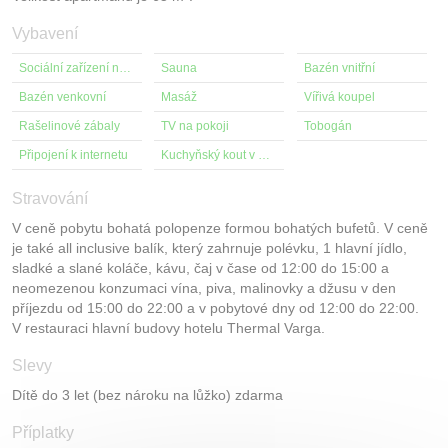
Vybavení
Sociální zařízení na pokoji
Sauna
Bazén vnitřní
Bazén venkovní
Masáž
Vířivá koupel
Rašelinové zábaly
TV na pokoji
Tobogán
Připojení k internetu
Kuchyňský kout v pokoji
Stravování
V ceně pobytu bohatá polopenze formou bohatých bufetů. V ceně
je také all inclusive balík, který zahrnuje polévku, 1 hlavní jídlo,
sladké a slané koláče, kávu, čaj v čase od 12:00 do 15:00 a
neomezenou konzumaci vína, piva, malinovky a džusu v den
příjezdu od 15:00 do 22:00 a v pobytové dny od 12:00 do 22:00.
V restauraci hlavní budovy hotelu Thermal Varga.
Slevy
Dítě do 3 let (bez nároku na lůžko) zdarma
Příplatky