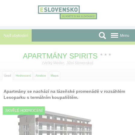
Panel pro správu cookies
Najít ubytování
Menu
Oblasti
APARTMÁNY SPIRITS
★
★
★
Slevy a Last Minute
(
Veľký Meder
,
Jižní Slovensko
)
Autobusové zájezdy
Úvod
Hodnocení
Atrakce
Mapa
Skupiny a konference
Apartmány se nachází na lázeňské promenádě v rozsáhlém
Lesoparku s termálním koupalištěm.
Před cestou
SKVĚLÉ HODNOCENÍ
Atrakce
O nás