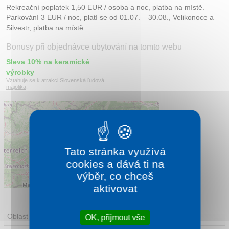
Rekreační poplatek 1,50 EUR / osoba a noc, platba na místě.
Parkování 3 EUR / noc, platí se od 01.07. – 30.08., Velikonoce a
Silvestr, platba na místě.
Bonusy při objednávce ubytování na tomto webu
Sleva 10% na keramické
výrobky
Vztahuje se k atrakci
Slovenská ľudová
majolika
.
Tato stránka využívá
cookies a dává ti na
výběr, co chceš
Leaflet
|
©
OpenStreetMap
contributors
aktivovat
Oblast
OK, přijmout vše