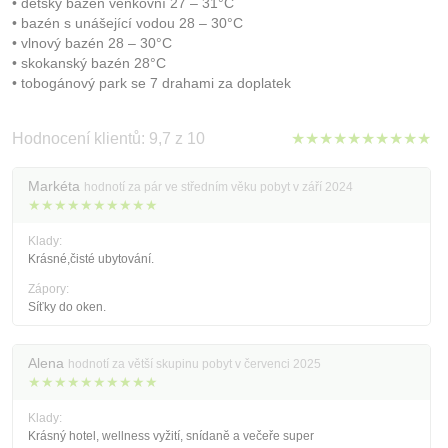
• dětský bazén venkovní 27 – 31°C
• bazén s unášející vodou 28 – 30°C
• vlnový bazén 28 – 30°C
• skokanský bazén 28°C
• tobogánový park se 7 drahami za doplatek
Hodnocení klientů: 9,7 z 10
★★★★★★★★★★
Markéta
hodnotí za pár ve středním věku pobyt v září 2024
★★★★★★★★★★
Klady:
Krásné,čisté ubytování.
Zápory:
Síťky do oken.
Alena
hodnotí za větší skupinu pobyt v červenci 2025
★★★★★★★★★★
Klady:
Krásný hotel, wellness vyžití, snídanĕ a večeře super