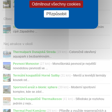
Jižní Slovensko
- Jižní Slovensko je nejteplejší oblastí našeho
Odmítnout všechny cookies
východního souse...
Přizpůsobit
Obec
Veľký Meder
- Město Velký Meder dříve Čalovo se nachází v jižním
cípě Západního ...
Nej atrakce v okolí
Thermalpark Dunajská Streda
(19 km)
- Celoročně otevřený
aquapark s bezbariérovým...
Pevnost Monostor
(27 km)
- Monoštorská pevnost je největší
novodobou pevností ve ...
Termální koupaliště Horné Saliby
(31 km)
- Menší a levnější termály
kousek od...
Sportovní areál x-bionic sphere
(39 km)
- Moderní sportovní
komplex, kde se zdol...
Termální koupaliště Thermalkesov
(41 km)
- Středisko je rozlohou
jedním z nejv...
Thermal Pool Komárno
(29 km)
- Přijeďte a využijte regeneračních a