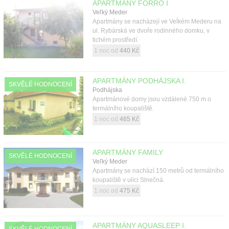
APARTMÁNY FORRÓ I
Kontakt
Veľký Meder
Apartmány se nacházejí ve Veĺkém Mederu na
ul. Rybárská ve dvoře rodinného domku, v
tichém prostředí.
1 noc od
440 Kč
APARTMÁNY PODHÁJSKA I.
SKVĚLÉ HODNOCENÍ
Podhájska
Apartmánové domy jsou vzdálené 750 m o
termálního koupaliště.
1 noc od
465 Kč
APARTMÁNY FAMILY
SKVĚLÉ HODNOCENÍ
Veľký Meder
Apartmány se nachází 150 metrů od termálního
koupaliště v ulici Slnečná.
1 noc od
475 Kč
APARTMÁNY AQUASLEEP I.
SKVĚLÉ HODNOCENÍ