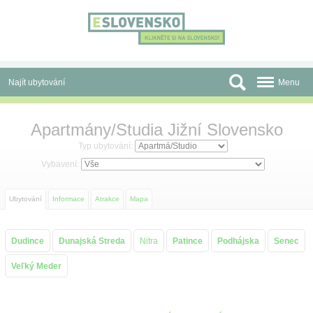
Panel pro správu cookies
Najít ubytování
Menu
Oblasti
Apartmány/Studia Jižní Slovensko
Slevy a Last Minute
Typ ubytování:
Vybavení:
Autobusové zájezdy
Ubytování
Informace
Atrakce
Mapa
Skupiny a konference
Před cestou
Dudince
Dunajská Streda
Nitra
Patince
Podhájska
Senec
Atrakce
Veľký Meder
O nás