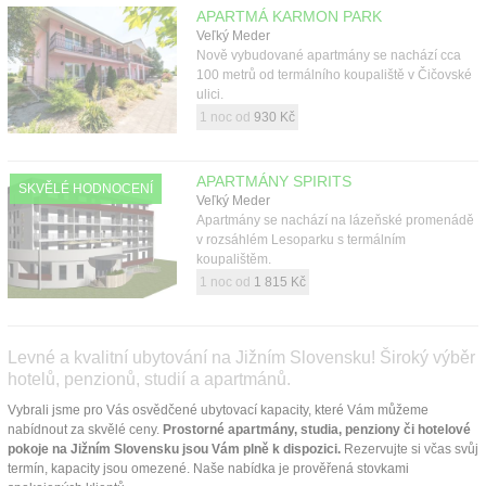
APARTMÁ KARMON PARK
Veľký Meder
Nově vybudované apartmány se nachází cca
100 metrů od termálního koupaliště v Čičovské
ulici.
1 noc od
930 Kč
APARTMÁNY SPIRITS
SKVĚLÉ HODNOCENÍ
Veľký Meder
Apartmány se nachází na lázeňské promenádě
v rozsáhlém Lesoparku s termálním
koupalištěm.
1 noc od
1 815 Kč
Levné a kvalitní ubytování na Jižním Slovensku! Široký výběr
hotelů, penzionů, studií a apartmánů.
Vybrali jsme pro Vás osvědčené ubytovací kapacity, které Vám můžeme
nabídnout za skvělé ceny.
Prostorné apartmány, studia, penziony či hotelové
pokoje na Jižním Slovensku jsou Vám plně k dispozici.
Rezervujte si včas svůj
termín, kapacity jsou omezené. Naše nabídka je prověřená stovkami