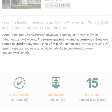
odpočinkem.
1 noc od
2 610 Kč
Levné a kvalitní ubytování na Jižním Slovensku! Široký výběr
hotelů, penzionů, studií a apartmánů.
Vybrali jsme pro Vás osvědčené ubytovací kapacity, které Vám můžeme
nabídnout za skvělé ceny.
Prostorné apartmány, studia, penziony či hotelové
pokoje na Jižním Slovensku jsou Vám plně k dispozici.
Rezervujte si včas svůj
termín, kapacity jsou omezené. Naše nabídka je prověřená stovkami
spokojených klientů.
Proč
e-
Slovensko.cz?
Nejvýhodnější
Specialisté
let na trhu
ceny zájezdů
na Slovensko
a desetitisíce klientů