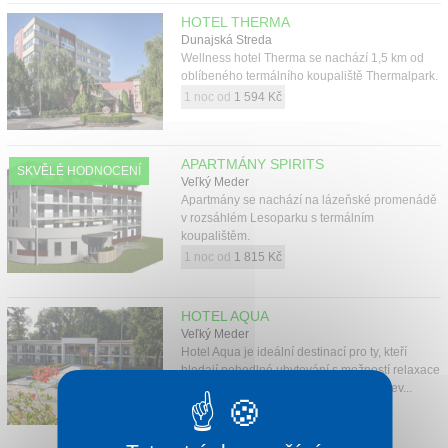
HOTEL THERMA
Dunajská Streda
Wellness hotel Therma se nachází 1,5 km od
oblíbeného termálního koupaliště Thermalpark.
1 noc od
1 594 Kč
APARTMÁNY SPIRITS
SKVĚLÉ HODNOCENÍ
Veľký Meder
Apartmány se nachází na lázeňské promenádě
v rozsáhlém Lesoparku s termálním
koupalištěm.
1 noc od
1 815 Kč
HOTEL AQUA
Veľký Meder
Hotel Aqua je ideální destinací pro ty, kteří
hledají pohodlné ubytování s možností relaxace
v termálních lázích a zároveň chtějí objev...
1 noc od
1 815 Kč