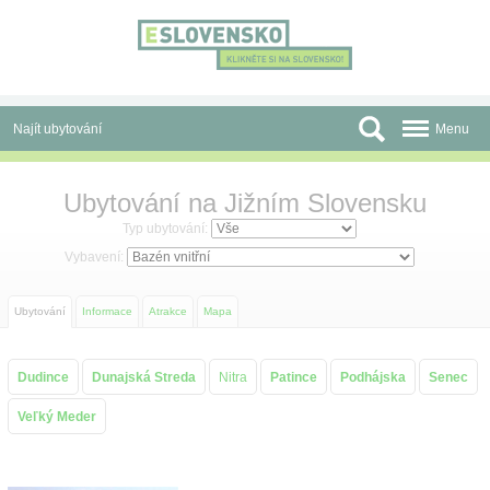
Panel pro správu cookies
Najít ubytování
Menu
Oblasti
Ubytování na Jižním Slovensku
Slevy a Last Minute
Typ ubytování:
Vybavení:
Autobusové zájezdy
Ubytování
Informace
Atrakce
Mapa
Skupiny a konference
Před cestou
Dudince
Dunajská Streda
Nitra
Patince
Podhájska
Senec
Atrakce
Veľký Meder
O nás