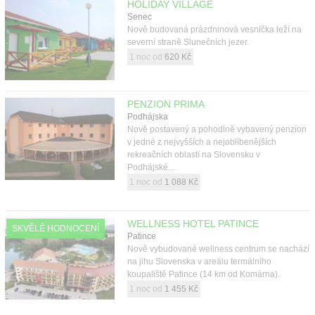
HOLIDAY VILLAGE
Kontakt
Senec
Nově budovaná prázdninová vesnička leží na
severní straně Slunečních jezer.
1 noc od
620 Kč
PENZION PRIMA
Podhájska
Nově postavený a pohodlně vybavený penzion
v jedné z nejvyšších a nejoblíbenějších
rekreačních oblastí na Slovensku v
Podhájské....
1 noc od
1 088 Kč
WELLNESS HOTEL PATINCE
SKVĚLÉ HODNOCENÍ
Patince
Nově vybudované wellness centrum se nachází
na jihu Slovenska v areálu termálního
koupaliště Patince (14 km od Komárna).
1 noc od
1 455 Kč