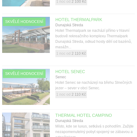
1 noc od
2 100 Kč
HOTEL THERMALPARK
SKVĚLÉ HODNOCENÍ
Dunajská Streda
Hotel Thermalpark se nachází přímo v hlavní
budově rekreačního komplexu Thermalpark
Dunajská Streda, odkud hosty dělí od bazénů,
masážn...
1 noc od
2 110 Kč
HOTEL SENEC
SKVĚLÉ HODNOCENÍ
Senec
Hotel Senec se nacházejí na břehu Slnečných
jezer – sever v obci Senec.
1 noc od
2 110 Kč
THERMAL HOTEL CAMPINO
Dunajská Streda
Místo, kde se luxus, setkává s pohodlím. Zažijte
nezapomenutelný pobyt spojený se zábavou a