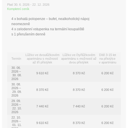
Platí 30. 6. 2026 - 22. 12. 2026
Kompletní ceník
4 x bohatá polopenze – bufet, nealkoholický nápoj
neomezeně
4 x celodenní vstupenka na termální koupaliště
s 1 přerušením denně
Lůžko ve dvoulůžkovém
Lůžko ve čtyřlůžkovém
Dítě 3-15 let
Termín
apartmánu s možností
apartmánu s možností až
na přistýlce
až tří přistýlek
dvou přistýlek
v apartmánu
30. 06.
2026 –
9 610 Kč
8 370 Kč
6 200 Kč
30. 08.
2026
30. 08.
2026 –
8 370 Kč
8 370 Kč
6 200 Kč
29. 09.
2026
29. 09.
2026 –
7 440 Kč
7 440 Kč
6 200 Kč
22. 10.
2026
22. 10.
2026 –
9 610 Kč
8 370 Kč
6 200 Kč
01. 11.