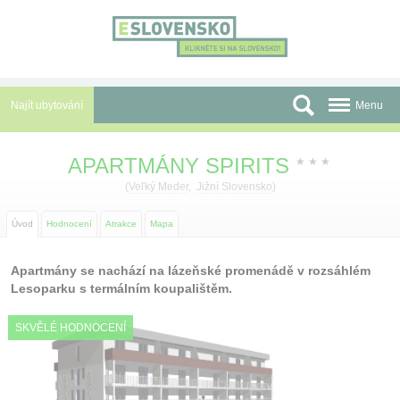
Panel pro správu cookies
Najít ubytování
Menu
Oblasti
APARTMÁNY SPIRITS
★
★
★
Slevy a Last Minute
(
Veľký Meder
,
Jižní Slovensko
)
Autobusové zájezdy
Úvod
Hodnocení
Atrakce
Mapa
Skupiny a konference
Apartmány se nachází na lázeňské promenádě v rozsáhlém
Lesoparku s termálním koupalištěm.
Před cestou
SKVĚLÉ HODNOCENÍ
Atrakce
O nás