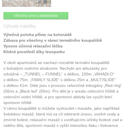
Všechny ceny a objednávka
Výhody nabídky
Výtečná poloha přímo na kolonádě
Zábava pro všechny v rámci termálního koupaliště
Vysoce účinná relaxační léčba
Klidné prostředí díky lesoparku
V okolí apartmánů se nachází rozsáhlé termální koupaliště
s bohatými vodními atrakcemi. Nechybí ani skluzavky pro
odvážné – „TUNNEL – FUNNEL“ s délkou, 100m „VAHADLO“
s délkou 75m, „FAMILY SLIDE“ s délkou 25m a „MULTISLIDE“
s délkou 61m. Dále jsou v provozu celoročně tobogány „Red ring“
(56m) a „Black led“ (65m). Pro děti je v areálu celoroční hřiště a
celoroční vodní hřiště, a pro sportovní aktivity lze využít letní
sportovní hřiště.
V rámci koupaliště si můžete vyzkoušet i masáže, jako například
švédskou masáž, která má za cíl odstranit únavu, uvolnit svaly a
zmírnit bolest, relaxační masáž s uvolňujícími účinky bolestí zad a
celého těla, sportovní masáž s vyšší intenzitou tlaku i frekvence