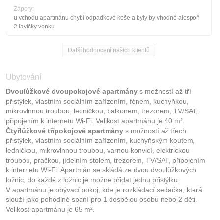
Zápory:
u vchodu apartmánu chybí odpadkové koše a byly by vhodné alespoň
2 lavičky venku
Další hodnocení našich klientů
Ubytování
Dvoulůžkové dvoupokojové apartmány
s možností až tří
přistýlek, vlastním sociálním zařízením, fénem, kuchyňkou,
mikrovlnnou troubou, ledničkou, balkonem, trezorem, TV/SAT,
připojením k internetu Wi-Fi. Velikost apartmánu je 40 m².
Čtyřlůžkové třípokojové apartmány
s možností až třech
přistýlek, vlastním sociálním zařízením, kuchyňským koutem,
ledničkou, mikrovlnnou troubou, varnou konvicí, elektrickou
troubou, pračkou, jídelním stolem, trezorem, TV/SAT, připojením
k internetu Wi-Fi. Apartmán se skládá ze dvou dvoulůžkových
ložnic, do každé z ložnic je možné přidat jednu přistýlku.
V apartmánu je obývací pokoj, kde je rozkládací sedačka, která
slouží jako pohodlné spaní pro 1 dospělou osobu nebo 2 děti.
Velikost apartmánu je 65 m².