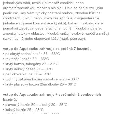
jednotlivých tahů, uvolňující masáž chodidel, nebo
aromaterapeutickou masáž s bio oleji. Dále se nabízí tzv. „rybí
pedikúra“, kdy Vám rybičky odstraní hrubou, ztvrdlou kůži na
chodidlech, rukou, nebo jiných částech těla, oxygenoterapie
(inhalace zvýšené koncentrace kyslíku), bahenní zábaly, které
pomáhají zlepšovat degeneraci onemocnění kloubů a páteře,
zmenšují otoky v oblastech kloubů, snižují svalové napětí a snižují
riziko nadměrného olupování kůže (např. psoriázy).
vstup do Aquaparku zahrnuje celoročně 7 bazénů:
• polokrytý sedací bazén 36 – 38°C
• rekreační bazén 30 – 35°C
• krytý bazén, tobogány 27 – 31°C
• krytý dětský bazén 27 – 31°C
• perličková koupel 30 – 34°C
• rodinný zábavní bazén s atrakcemi 29 – 33°C
• krytý plavecký bazén 25m dlouhý 25 – 30°C
vstup do Aquaparku zahrnuje + sezónních 6 venkovních
bazénů:
• plavecký bazén 50m dlouhý 20 – 25°C
• italský bazén 25 – 28°C