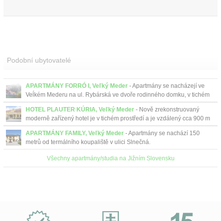
Podobní ubytovatelé
APARTMÁNY FORRÓ I, Veľký Meder
- Apartmány se nacházejí ve
Veĺkém Mederu na ul. Rybárská ve dvoře rodinného domku, v tichém
prostředí.
HOTEL PLAUTER KÚRIA, Veľký Meder
- Nově zrekonstruovaný
moderně zařízený hotel je v tichém prostředí a je vzdálený cca 900 m
od termálního koupaliště ve Veľkém Mederu....
APARTMÁNY FAMILY, Veľký Meder
- Apartmány se nachází 150
metrů od termálního koupaliště v ulici Slnečná.
Všechny apartmány/studia na Jižním Slovensku
Proč