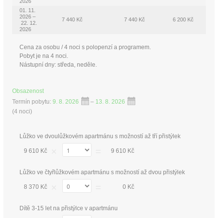
2026
01. 11.
2026 –
7 440 Kč
7 440 Kč
6 200 Kč
22. 12.
2026
Cena za osobu / 4 noci s polopenzí a programem.
Pobyt je na 4 noci.
Nástupní dny: středa, neděle.
Obsazenost
Termín pobytu:
9. 8. 2026
–
13. 8. 2026
(
4 noci
)
Lůžko ve dvoulůžkovém apartmánu s možností až tří přistýlek
×
=
9 610 Kč
9 610 Kč
Lůžko ve čtyřlůžkovém apartmánu s možností až dvou přistýlek
×
=
8 370 Kč
0 Kč
Dítě 3-15 let na přistýlce v apartmánu