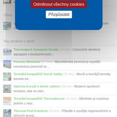
východního souse...
Odmítnout všechny cookies
Přizpůsobit
Obec
Veľký Meder
- Město Velký Meder dříve Čalovo se nachází v jižním
cípě Západního ...
Nej atrakce v okolí
Thermalpark Dunajská Streda
(19 km)
- Celoročně otevřený
aquapark s bezbariérovým...
Pevnost Monostor
(27 km)
- Monoštorská pevnost je největší
novodobou pevností ve ...
Termální koupaliště Horné Saliby
(31 km)
- Menší a levnější termály
kousek od...
Sportovní areál x-bionic sphere
(39 km)
- Moderní sportovní
komplex, kde se zdol...
Termální koupaliště Thermalkesov
(41 km)
- Středisko je rozlohou
jedním z nejv...
Thermal Pool Komárno
(29 km)
- Přijeďte a využijte regeneračních a
léčivých termá...