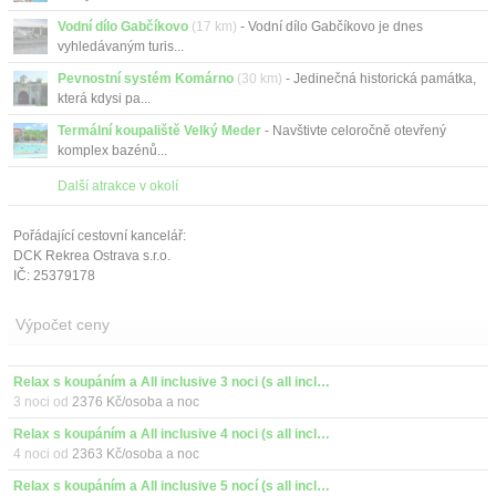
Vodní dílo Gabčíkovo
(17 km)
- Vodní dílo Gabčíkovo je dnes
vyhledávaným turis...
Pevnostní systém Komárno
(30 km)
- Jedinečná historická památka,
která kdysi pa...
Termální koupaliště Velký Meder
- Navštivte celoročně otevřený
komplex bazénů...
Další atrakce v okolí
Pořádající cestovní kancelář:
DCK Rekrea Ostrava s.r.o.
IČ: 25379178
Výpočet ceny
Relax s koupáním a All inclusive 3 noci (s all inclusive)
3 noci od
2376 Kč/osoba a noc
Relax s koupáním a All inclusive 4 noci (s all inclusive)
4 noci od
2363 Kč/osoba a noc
Relax s koupáním a All inclusive 5 nocí (s all inclusive)