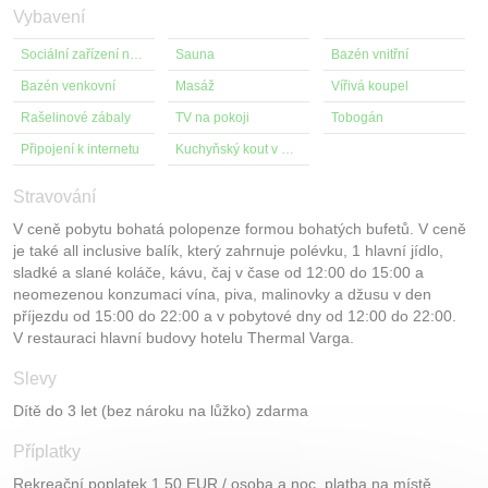
Vybavení
Sociální zařízení na pokoji
Sauna
Bazén vnitřní
Bazén venkovní
Masáž
Vířivá koupel
Rašelinové zábaly
TV na pokoji
Tobogán
Připojení k internetu
Kuchyňský kout v pokoji
Stravování
V ceně pobytu bohatá polopenze formou bohatých bufetů. V ceně
je také all inclusive balík, který zahrnuje polévku, 1 hlavní jídlo,
sladké a slané koláče, kávu, čaj v čase od 12:00 do 15:00 a
neomezenou konzumaci vína, piva, malinovky a džusu v den
příjezdu od 15:00 do 22:00 a v pobytové dny od 12:00 do 22:00.
V restauraci hlavní budovy hotelu Thermal Varga.
Slevy
Dítě do 3 let (bez nároku na lůžko) zdarma
Příplatky
Rekreační poplatek 1,50 EUR / osoba a noc, platba na místě.