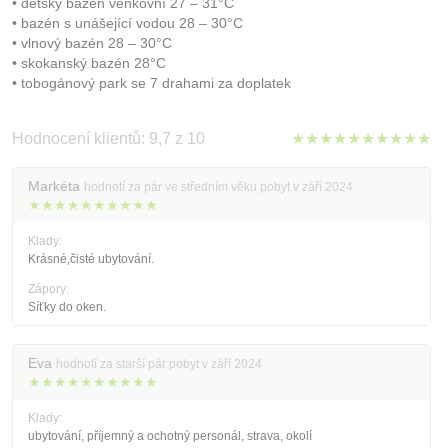
• dětský bazén venkovní 27 – 31°C
• bazén s unášející vodou 28 – 30°C
• vlnový bazén 28 – 30°C
• skokanský bazén 28°C
• tobogánový park se 7 drahami za doplatek
Hodnocení klientů: 9,7 z 10
★★★★★★★★★★
Markéta
hodnotí za pár ve středním věku pobyt v září 2024
★★★★★★★★★★
Klady:
Krásné,čisté ubytování.
Zápory:
Síťky do oken.
Eva
hodnotí za starší pár pobyt v září 2024
★★★★★★★★★★
Klady:
ubytování, příjemný a ochotný personál, strava, okolí