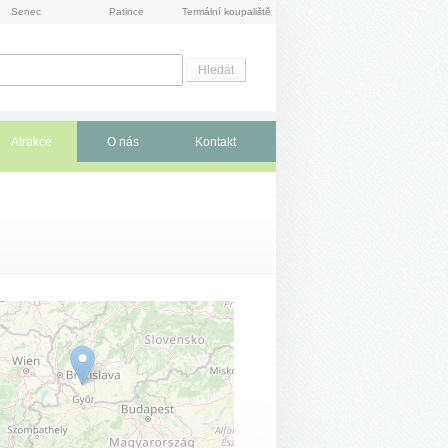
Senec
Patince
Termální koupaliště
Atrakce
O nás
Kontakt