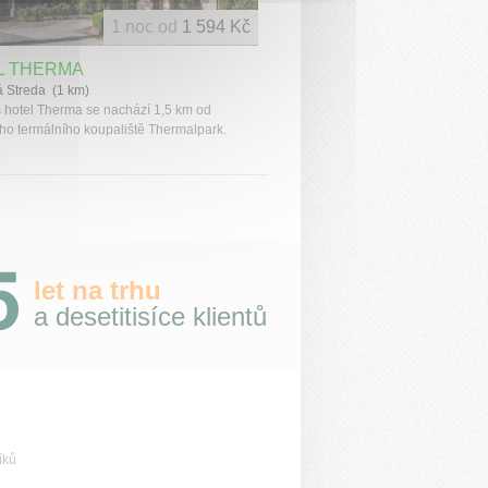
1 noc od
1 594 Kč
L THERMA
 Streda (1 km)
 hotel Therma se nachází 1,5 km od
ho termálního koupaliště Thermalpark.
let na trhu
a desetitisíce klientů
íků