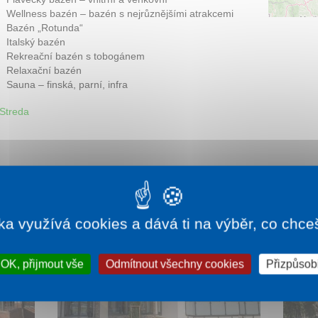
Wellness bazén – bazén s nejrůznějšími atrakcemi
Bazén „Rotunda“
Italský bazén
Rekreační bazén s tobogánem
Relaxační bazén
Sauna – finská, parní, infra
Streda
ka využívá cookies a dává ti na výběr, co chce
OK, přijmout vše
Odmítnout všechny cookies
Přizpůsobi