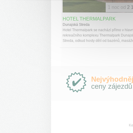
1 noc od
2 
HOTEL THERMALPARK
Dunajská Streda
Hotel Thermalpark se nachází přímo v hlav
rekreačního komplexu Thermalpark Dunajs
Streda, odkud hosty dělí od bazénů, masážn
Proč
Nejvýhodněj
e-
ceny zájezdů
Slovensko.cz?
Ke