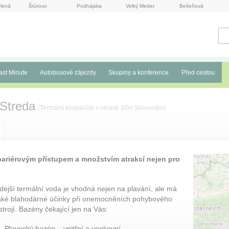
lená
Štúrovo
Podhájska
Velký Meder
Bešeňová
ast Minute
Autobusové zájezdy
Skupiny a konference
Před cestou
Streda
(
Termální koupaliště
v oblasti
Jižní Slovensko
)
ariérovým přístupem a množstvím atrakcí nejen pro
dejší termální voda je vhodná nejen na plavání, ale má
aké blahodárné účinky při onemocněních pohybového
strojí. Bazény čekající jen na Vás:
Plavecký bazén – vnitřní a venkovní