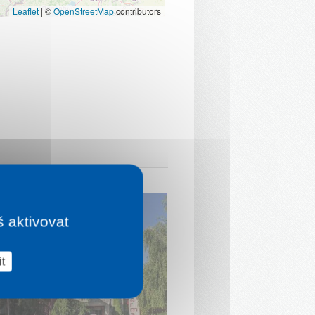
Leaflet
|
©
OpenStreetMap
contributors
š aktivovat
t