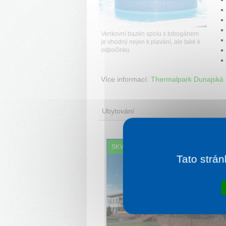
Venkovní bazén spolu s tobogánem
je vhodný nejen k plavání, ale také k
odpočinku
Více informací:
Thermalpark Dunajská 
Ubytování
SKVĚLÉ HODNOCENÍ
Tato strán