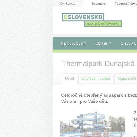
Panel pro správu cookies
CK Rekrea
Slovensko
Tuzemská dovo
Najít ubytování
Oblasti
Slevy a L
Thermalpark Dunajská 
Úvod
Ubytování v okolí
Mapa okolí
Celoročně otevřený aquapark s bezb
Vás ale i pro Vaše děti.
Z
t
ú