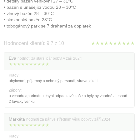
• dětský bazén venkovní 27 – 31°C
• bazén s unášející vodou 28 – 30°C
• vlnový bazén 28 – 30°C
• skokanský bazén 28°C
• tobogánový park se 7 drahami za doplatek
Hodnocení klientů: 9,7 z 10
★★★★★★★★★★
Eva
hodnotí za starší pár pobyt v září 2024
★★★★★★★★★★
Klady:
ubytování, příjemný a ochotný personál, strava, okolí
Zápory:
u vchodu apartmánu chybí odpadkové koše a byly by vhodné alespoň
2 lavičky venku
Markéta
hodnotí za pár ve středním věku pobyt v září 2024
★★★★★★★★★★
Klady: