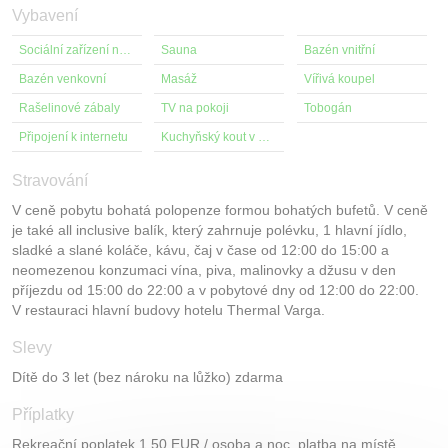
Vybavení
Sociální zařízení na pokoji
Sauna
Bazén vnitřní
Bazén venkovní
Masáž
Vířivá koupel
Rašelinové zábaly
TV na pokoji
Tobogán
Připojení k internetu
Kuchyňský kout v pokoji
Stravování
V ceně pobytu bohatá polopenze formou bohatých bufetů. V ceně
je také all inclusive balík, který zahrnuje polévku, 1 hlavní jídlo,
sladké a slané koláče, kávu, čaj v čase od 12:00 do 15:00 a
neomezenou konzumaci vína, piva, malinovky a džusu v den
příjezdu od 15:00 do 22:00 a v pobytové dny od 12:00 do 22:00.
V restauraci hlavní budovy hotelu Thermal Varga.
Slevy
Dítě do 3 let (bez nároku na lůžko) zdarma
Příplatky
Rekreační poplatek 1,50 EUR / osoba a noc, platba na místě.