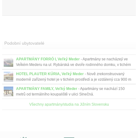
Podobní ubytovatelé
APARTMÁNY FORRÓ I, Veľký Meder
- Apartmány se nacházejí ve
Veĺkém Mederu na ul. Rybárská ve dvoře rodinného domku, v tichém
prostředí.
HOTEL PLAUTER KÚRIA, Veľký Meder
- Nově zrekonstruovaný
moderně zařízený hotel je v tichém prostředí a je vzdálený cca 900 m
od termálního koupaliště ve Veľkém Mederu....
APARTMÁNY FAMILY, Veľký Meder
- Apartmány se nachází 150
metrů od termálního koupaliště v ulici Slnečná.
Všechny apartmány/studia na Jižním Slovensku