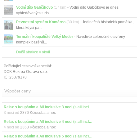
Vodní dílo Gabčíkovo
(17 km)
- Vodní dílo Gabčíkovo je dnes
vyhledávaným turis...
Pevnostní systém Komárno
(30 km)
- Jedinečná historická památka,
která kdysi pa...
Termální koupaliště Velký Meder
- Navštivte celoročně otevřený
komplex bazénů...
Další atrakce v okolí
Pořádající cestovní kancelář:
DCK Rekrea Ostrava s.r.o.
IČ: 25379178
Výpočet ceny
Relax s koupáním a All inclusive 3 noci (s all inclusive)
3 noci od
2376 Kč/osoba a noc
Relax s koupáním a All inclusive 4 noci (s all inclusive)
4 noci od
2363 Kč/osoba a noc
Relax s koupáním a All inclusive 5 nocí (s all inclusive)