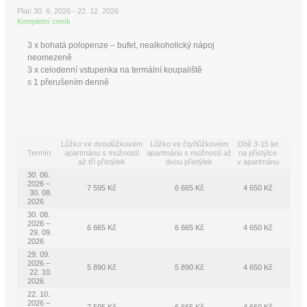
Platí 30. 6. 2026 - 22. 12. 2026
Kompletní ceník
3 x bohatá polopenze – bufet, nealkoholický nápoj
neomezeně
3 x celodenní vstupenka na termální koupaliště
s 1 přerušením denně
Lůžko ve dvoulůžkovém
Lůžko ve čtyřlůžkovém
Dítě 3-15 let
Termín
apartmánu s možností
apartmánu s možností až
na přistýlce
až tří přistýlek
dvou přistýlek
v apartmánu
30. 06.
2026 –
7 595 Kč
6 665 Kč
4 650 Kč
30. 08.
2026
30. 08.
2026 –
6 665 Kč
6 665 Kč
4 650 Kč
29. 09.
2026
29. 09.
2026 –
5 890 Kč
5 890 Kč
4 650 Kč
22. 10.
2026
22. 10.
2026 –
7 595 Kč
6 665 Kč
4 650 Kč