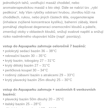
jednotlivých tahů, uvolňující masáž chodidel, nebo
aromaterapeutickou masáž s bio oleji. Dále se nabízí tzv. „rybí
pedikúra“, kdy Vám rybičky odstraní hrubou, ztvrdlou kůži na
chodidlech, rukou, nebo jiných částech těla, oxygenoterapie
(inhalace zvýšené koncentrace kyslíku), bahenní zábaly, které
pomáhají zlepšovat degeneraci onemocnění kloubů a páteře,
zmenšují otoky v oblastech kloubů, snižují svalové napětí a snižují
riziko nadměrného olupování kůže (např. psoriázy).
vstup do Aquaparku zahrnuje celoročně 7 bazénů:
• polokrytý sedací bazén 36 – 38°C
• rekreační bazén 30 – 35°C
• krytý bazén, tobogány 27 – 31°C
• krytý dětský bazén 27 – 31°C
• perličková koupel 30 – 34°C
• rodinný zábavní bazén s atrakcemi 29 – 33°C
• krytý plavecký bazén 25m dlouhý 25 – 30°C
vstup do Aquaparku zahrnuje + sezónních 6 venkovních
bazénů:
• plavecký bazén 50m dlouhý 20 – 25°C
• italský bazén 25 – 28°C