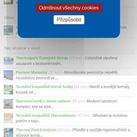
východního souse...
Odmítnout všechny cookies
Obec
Přizpůsobit
Veľký Meder
- Město Velký Meder dříve Čalovo se nachází v jižním
cípě Západního ...
Nej atrakce v okolí
Thermalpark Dunajská Streda
(19 km)
- Celoročně otevřený
aquapark s bezbariérovým...
Pevnost Monostor
(27 km)
- Monoštorská pevnost je největší
novodobou pevností ve ...
Termální koupaliště Horné Saliby
(31 km)
- Menší a levnější termály
kousek od...
Sportovní areál x-bionic sphere
(39 km)
- Moderní sportovní
komplex, kde se zdol...
Termální koupaliště Thermalkesov
(41 km)
- Středisko je rozlohou
jedním z nejv...
Thermal Pool Komárno
(29 km)
- Přijeďte a využijte regeneračních a
léčivých termá...