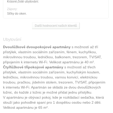
Krásné,čisté ubytování.
Zápory:
Síťky do oken.
Další hodnocení našich klientů
Ubytování
Dvoulůžkové dvoupokojové apartmány
s možností až tří
přistýlek, vlastním sociálním zařízením, fénem, kuchyňkou,
mikrovlnnou troubou, ledničkou, balkonem, trezorem, TV/SAT,
připojením k internetu Wi-Fi. Velikost apartmánu je 40 m².
Čtyřlůžkové třípokojové apartmány
s možností až třech
přistýlek, vlastním sociálním zařízením, kuchyňským koutem,
ledničkou, mikrovlnnou troubou, varnou konvicí, elektrickou
troubou, pračkou, jídelním stolem, trezorem, TV/SAT, připojením
k internetu Wi-Fi. Apartmán se skládá ze dvou dvoulůžkových
ložnic, do každé z ložnic je možné přidat jednu přistýlku.
V apartmánu je obývací pokoj, kde je rozkládací sedačka, která
slouží jako pohodlné spaní pro 1 dospělou osobu nebo 2 děti.
Velikost apartmánu je 65 m².