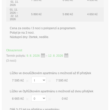
01. 11.
2026
01. 11.
2026 –
5 890 Kč
5 890 Kč
4 650 Kč
22. 12.
2026
Cena za osobu / 3 noci s polopenzí a programem.
Pobyt je na 3 noci.
Nástupní dny: čtvrtek, neděle.
Obsazenost
Termín pobytu:
9. 8. 2026
–
12. 8. 2026
(
3 noci
)
Lůžko ve dvoulůžkovém apartmánu s možností až tří přistýlek
×
=
7 595 Kč
7 595 Kč
Lůžko ve čtyřlůžkovém apartmánu s možností až dvou přistýlek
×
=
6 665 Kč
0 Kč
Dítě 3-15 let na přistýlce v apartmánu