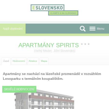
Panel pro správu cookies
Najít ubytování
Menu
Oblasti
APARTMÁNY SPIRITS
★
★
★
Slevy a Last Minute
(
Veľký Meder
,
Jižní Slovensko
)
Autobusové zájezdy
Úvod
Hodnocení
Atrakce
Mapa
Skupiny a konference
Apartmány se nachází na lázeňské promenádě v rozsáhlém
Lesoparku s termálním koupalištěm.
Před cestou
SKVĚLÉ HODNOCENÍ
Atrakce
O nás