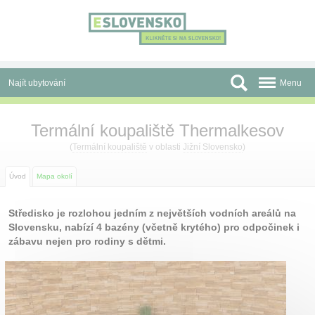
Panel pro správu cookies
Najít ubytování
Menu
Oblasti
Termální koupaliště Thermalkesov
Slevy a Last Minute
(
Termální koupaliště
v oblasti
Jižní Slovensko
)
Autobusové zájezdy
Úvod
Mapa okolí
Skupiny a konference
Středisko je rozlohou jedním z největších vodních areálů na
Slovensku, nabízí 4 bazény (včetně krytého) pro odpočinek i
Před cestou
zábavu nejen pro rodiny s dětmi.
Atrakce
O nás