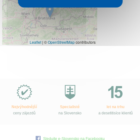
Leaflet
|
©
OpenStreetMap
contributors
Proč
e-
Slovensko.cz?
Nejvýhodnější
Specialisté
let na trhu
ceny zájezdů
na Slovensko
a desetitisíce klientů
Sledujte e-Slovensko na Facebooku