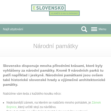
Panel pro správu cookies
Najít ubytování
Menu
Oblasti
Národní památky
Slevy a Last Minute
Autobusové zájezdy
Slovensko disponuje mnoha přírodními krásami, které byly
vyhlášeny za národní památky. Kromě 9 národních parků tu
Skupiny a konference
patří například i jeskyně. Národními památkami jsou ovšem
také historické slovenské hrady a výjimečné architektonické
Před cestou
památky.
Atrakce
Nabízíme vám teda z každého koutku něco:
O nás
Nejkrásnější zámek, na kterém se natáčelo mnoho pohádek, je
Zámek
Bojnice
, který určitě stojí za návštěvu.