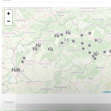
+
−
Leafle
Ostatní