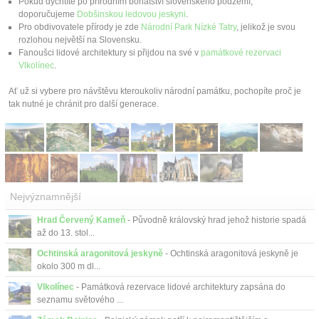
Pokud dychtíte po přírodním bohatství slovenského podzemí,
Kontakt
doporučujeme
Dobšinskou ledovou jeskyni
.
Pro obdivovatele přírody je zde
Národní Park Nízké Tatry
, jelikož je svou
rozlohou největší na Slovensku.
Fanoušci lidové architektury si přijdou na své v
památkové rezervaci
Vlkolínec
.
Ať už si vybere pro návštěvu kteroukoliv národní památku, pochopíte proč je
tak nutné je chránit pro další generace.
Nejvýznamnější
Hrad Červený Kameň
- Původně královský hrad jehož historie spadá
až do 13. stol...
Ochtinská aragonitová jeskyně
- Ochtinská aragonitová jeskyně je
okolo 300 m dl...
Vlkolínec
- Památková rezervace lidové architektury zapsána do
seznamu světového ...