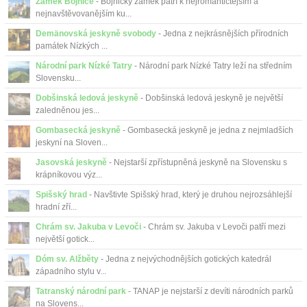
Zámek Bojnice
- Bojnický zámek patří k nejromantičtějším a
nejnavštěvovanějším ku...
Demänovská jeskyně svobody
- Jedna z nejkrásnějších přírodních
památek Nízkých ...
Národní park Nízké Tatry
- Národní park Nízké Tatry leží na středním
Slovensku...
Dobšinská ledová jeskyně
- Dobšinská ledová jeskyně je největší
zaledněnou jes...
Gombasecká jeskyně
- Gombasecká jeskyně je jedna z nejmladších
jeskyní na Sloven...
Jasovská jeskyně
- Nejstarší zpřístupněná jeskyně na Slovensku s
krápníkovou výz...
Spišský hrad
- Navštivte Spišský hrad, který je druhou nejrozsáhlejší
hradní zří...
Chrám sv. Jakuba v Levoči
- Chrám sv. Jakuba v Levoči patří mezi
největší gotick...
Dóm sv. Alžběty
- Jedna z nejvýchodnějších gotických katedrál
západního stylu v...
Tatranský národní park
- TANAP je nejstarší z devíti národních parků
na Slovens...