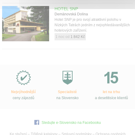
HOTEL SNP
Demänovská Dolina
Hotel SNP je pro svojí atraktivní polohu v
Nízkých Tatrách jedním z nejvyhledávanějších
hotelových zařízení.
1 noc od
1 842 Kč
Proč
e-
Slovensko.cz?
Nejvýhodnější
Specialisté
let na trhu
ceny zájezdů
na Slovensko
a desetitisíce klientů
Sledujte e-Slovensko na Facebooku
Ke stažení
–
Tištěné katalogy
–
Smluvní podmínky
–
Ochrana osobních