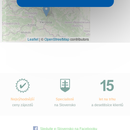
Leaflet
|
©
OpenStreetMap
contributors
Proč
e-
Slovensko.cz?
Nejvýhodnější
Specialisté
let na trhu
ceny zájezdů
na Slovensko
a desetitisíce klientů
Sledujte e-Slovensko na Facebooku