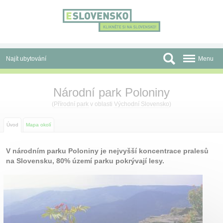
Panel pro správu cookies
Najít ubytování
Menu
Oblasti
Národní park Poloniny
Slevy a Last Minute
(
Přírodní park
v oblasti
Východní Slovensko
)
Autobusové zájezdy
Úvod
Mapa okolí
Skupiny a konference
V národním parku Poloniny je nejvyšší koncentrace pralesů
na Slovensku, 80% území parku pokrývají lesy.
Před cestou
Atrakce
O nás