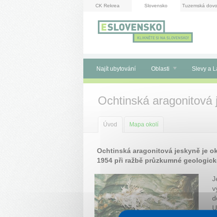
Panel pro správu cookies
CK Rekrea
Slovensko
Tuzemská dovo
Najít ubytování
Oblasti
Slevy a L
Ochtinská aragonitová 
Úvod
Mapa okolí
Ochtinská aragonitová jeskyně je o
1954 při ražbě průzkumné geologické
J
v
d
U