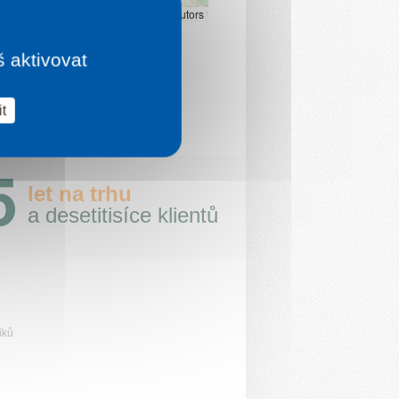
Leaflet
|
©
OpenStreetMap
contributors
š aktivovat
t
let na trhu
a desetitisíce klientů
íků