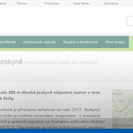
lená
Štúrovo
Podhájska
Velký Meder
Bešeňová
ast Minute
Autobusové zájezdy
Skupiny a konference
Před cestou
jeskyně
(
Přírodní zajímavost
v oblasti
Jižní Slovensko
)
kolo 300 m dlouhá jeskyně objevena teprve v roce
 štoly.
eskyně je přístupná veřejnosti od roku 1972. Jeskynní
ýzdoba je tvořena minerálem aragonitem. V současné
obě je jeskyně zapsána na Seznamu světového dědictví
NESCO. Tato jeskyně se může pyšnit nejstarší generací