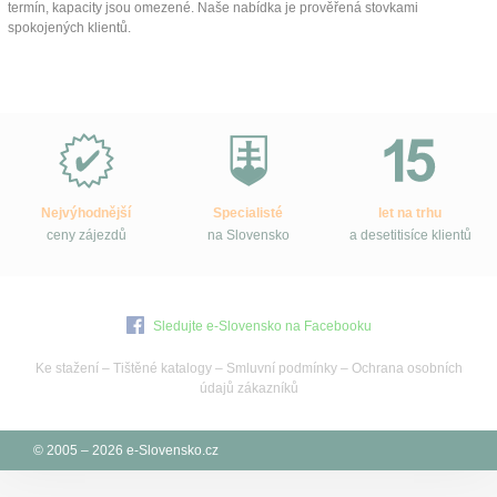
termín, kapacity jsou omezené. Naše nabídka je prověřená stovkami
spokojených klientů.
Proč
e-
Slovensko.cz?
Nejvýhodnější
Specialisté
let na trhu
ceny zájezdů
na Slovensko
a desetitisíce klientů
Sledujte e-Slovensko na Facebooku
Ke stažení
–
Tištěné katalogy
–
Smluvní podmínky
–
Ochrana osobních
údajů zákazníků
© 2005 – 2026 e-Slovensko.cz