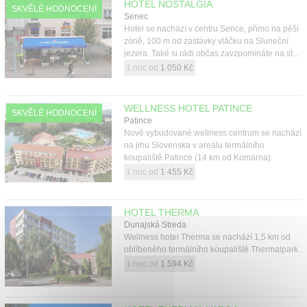
HOTEL NOSTALGIA
Kontakt
SKVĚLÉ HODNOCENÍ
Senec
Hotel se nachází v centru Sence, přímo na pěší
zóně, 100 m od zastávky vláčku na Sluneční
jezera. Také si rádi občas zavzpomínáte na st...
1 noc od
1 050 Kč
WELLNESS HOTEL PATINCE
SKVĚLÉ HODNOCENÍ
Patince
Nově vybudované wellness centrum se nachází
na jihu Slovenska v areálu termálního
koupaliště Patince (14 km od Komárna).
1 noc od
1 455 Kč
HOTEL THERMA
Dunajská Streda
Wellness hotel Therma se nachází 1,5 km od
oblíbeného termálního koupaliště Thermalpark.
1 noc od
1 594 Kč