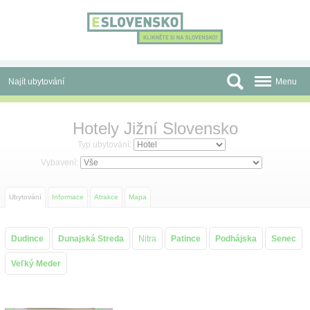
Panel pro správu cookies
Najít ubytování
Menu
Oblasti
Hotely Jižní Slovensko
Slevy a Last Minute
Typ ubytování:
Vybavení:
Autobusové zájezdy
Ubytování
Informace
Atrakce
Mapa
Skupiny a konference
Před cestou
Dudince
Dunajská Streda
Nitra
Patince
Podhájska
Senec
Atrakce
Veľký Meder
O nás