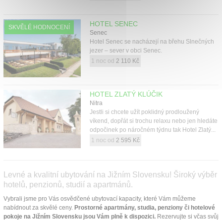
HOTEL SENEC
SKVĚLÉ HODNOCENÍ
Senec
Hotel Senec se nacházejí na břehu Slnečných
jezer – sever v obci Senec.
1 noc od
2 110 Kč
HOTEL ZLATÝ KLÚČIK
Nitra
Jestli si chcete užít poklidný prodloužený
víkend, dopřát si trochu relaxu nebo jen hledáte
odpočinek po náročném týdnu tak Hotel Zlatý...
1 noc od
2 595 Kč
Levné a kvalitní ubytování na Jižním Slovensku! Široký výběr
hotelů, penzionů, studií a apartmánů.
Vybrali jsme pro Vás osvědčené ubytovací kapacity, které Vám můžeme
nabídnout za skvělé ceny.
Prostorné apartmány, studia, penziony či hotelové
pokoje na Jižním Slovensku jsou Vám plně k dispozici.
Rezervujte si včas svůj