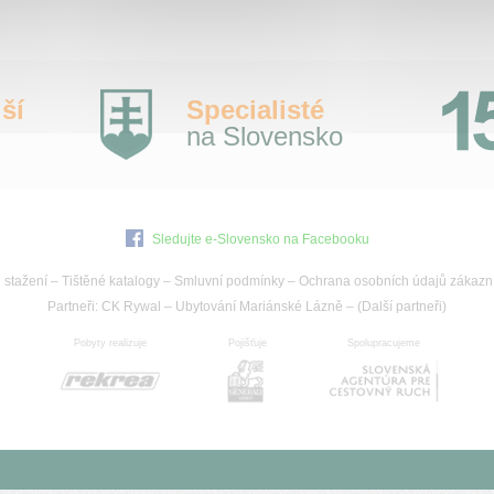
ší
Specialisté
na Slovensko
Sledujte e-Slovensko na Facebooku
 stažení
–
Tištěné katalogy
–
Smluvní podmínky
–
Ochrana osobních údajů zákazn
Partneři:
CK Rywal
–
Ubytování Mariánské Lázně
– (
Další partneři
)
Pobyty realizuje
Pojišťuje
Spolupracujeme