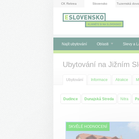
Panel pro správu cookies
CK Rekrea
Slovensko
Tuzemská dovo
Najít ubytování
Oblasti
Slevy a L
Ubytování na Jižním S
Ubytování
Informace
Atrakce
M
Dudince
Dunajská Streda
Nitra
Pa
SKVĚLÉ HODNOCENÍ