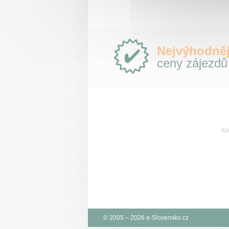
Proč
Nejvýhodněj
e-
ceny zájezdů
Slovensko.cz?
Ke
© 2005 – 2026 e-Slovensko.cz