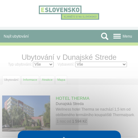
Panel pro správu cookies
Najít ubytování
Menu
Oblasti
Ubytování v Dunajské Strede
Slevy a Last Minute
Typ ubytování:
Vybavení:
Autobusové zájezdy
Ubytování
Informace
Atrakce
Mapa
Skupiny a konference
HOTEL THERMA
Před cestou
Dunajská Streda
Wellness hotel Therma se nachází 1,5 km od
Atrakce
oblíbeného termálního koupaliště Thermalpark.
1 noc od
1 594 Kč
O nás