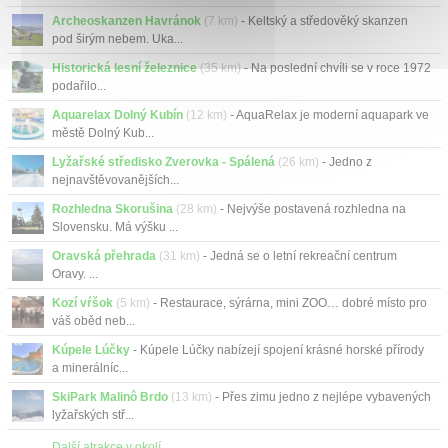
Archeoskanzen Havránok
(7 km)
- Keltský a středověký skanzen
pod širým nebem. Uka...
Historická lesní železnice
(35 km)
- Na poslední chvíli se v roce 1972
podařilo...
Aquarelax Dolný Kubín
(12 km)
- AquaRelax je moderní aquapark ve
městě Dolný Kub...
Lyžařské středisko Zverovka - Spálená
(26 km)
- Jedno z
nejnavštěvovanějších...
Rozhledna Skorušina
(28 km)
- Nejvýše postavená rozhledna na
Slovensku. Má výšku ...
Oravská přehrada
(31 km)
- Jedná se o letní rekreační centrum
Oravy. ...
Kozí vŕšok
(5 km)
- Restaurace, sýrárna, mini ZOO… dobré místo pro
váš oběd neb...
Kúpele Lúčky
- Kúpele Lúčky nabízejí spojení krásné horské přírody
a minerálníc...
SkiPark Malinô Brdo
(13 km)
- Přes zimu jedno z nejlépe vybavených
lyžařských stř...
Další atrakce v okolí