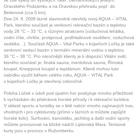
se zde výlety do Vysokých Tater, Demänovských jeskyní,
Oravského Podzámku a na Oravskou přehradu popř. do
Bešenové (cca 5 km).
Dne 24. 8. 2008 lázně slavnostně otevřely nový AQUA – VITAL
Park, kterého součástí je venkovní rekreační bazén s teplotou
vody 28 °C – 33 °C, s různými atrakcemi (vzduchová lehátka,
vodní číše, chrliče, protiproud, podhladinové osvětlení, vzduchová
sedátka…). Součástí AQUA – Vital Parku v kúpeľoch Lúčky je také
venkovní sedací bazén s termální minerální vodou s teplotou
36 °C – 38 °C. Pro náročnější klienty je k dispozicí Vitální svět,
kterého součástí je: finská sauna, mentolová sauna, Římská
koupel, Kneippová koupel a tepidárium. Klienti mohou tuto
nabídku využít během celého roku, AQUA – VITAL Park
v kúpeľoch Lúčky je otevřený celoročně.
Poloha Lúček v údolí pod úpatím hor poskytuje mnoho příležitostí
k vycházkám do překrásné horské přírody i k rekreační turistice.
V oblasti sportu a turistiky se v létě nabízí mnoho zajímavých tras,
vhodných i pro cykloturisty (přímo v lázních si můžete zapůjčit
horské kolo). Surfování, kanoistiku, jachting a další vodní sporty
můžete provozovat na blízké nádrži Liptovská Mara. Tenisové
kurty jsou v provozu v Ružomberku.