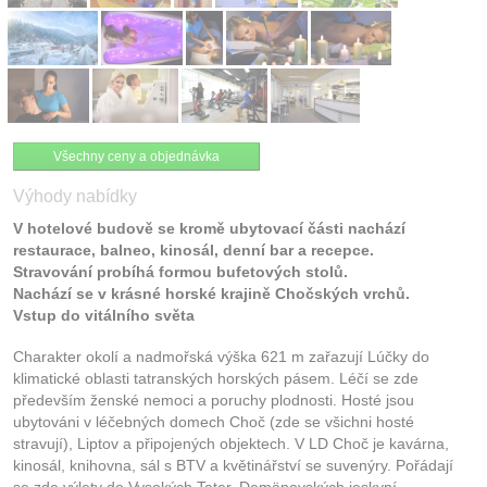
Všechny ceny a objednávka
Výhody nabídky
V hotelové budově se kromě ubytovací části nachází
restaurace, balneo, kinosál, denní bar a recepce.
Stravování probíhá formou bufetových stolů.
Nachází se v krásné horské krajině Chočských vrchů.
Vstup do vitálního světa
Charakter okolí a nadmořská výška 621 m zařazují Lúčky do
klimatické oblasti tatranských horských pásem. Léčí se zde
především ženské nemoci a poruchy plodnosti. Hosté jsou
ubytováni v léčebných domech Choč (zde se všichni hosté
stravují), Liptov a připojených objektech. V LD Choč je kavárna,
kinosál, knihovna, sál s BTV a květinářství se suvenýry. Pořádají