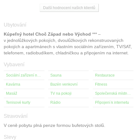
Další hodnocení našich klientů
Ubytování
Kúpeľný hotel Choč Západ nebo Východ
*** –
v jednolůžkových pokojích, dvoulůžkových rekonstruovaných
pokojích a apartmánech s vlastním sociálním zařízením, TV/SAT,
telefonem, radiobudíkem, chladničkou a připojením na internet.
Vybavení
Sociální zařízení na pokoji
Sauna
Restaurace
Kavárna
Bazén venkovní
Fitness
Masáž
TV na pokoji
Společenská místnost s TV
Tenisové kurty
Rádio
Připojení k internetu
Stravování
V ceně pobytu plná penze formou bufetových stolů.
Slevy