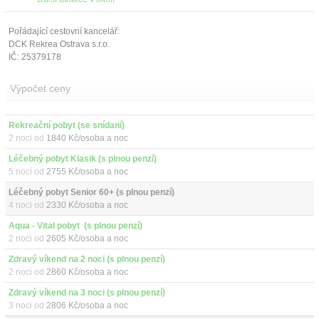
Pořádající cestovní kancelář:
DCK Rekrea Ostrava s.r.o.
IČ: 25379178
Výpočet ceny
Rekreační pobyt (se snídaní)
2 noci od
1840 Kč/osoba a noc
Léčebný pobyt Klasik (s plnou penzí)
5 nocí od
2755 Kč/osoba a noc
Léčebný pobyt Senior 60+ (s plnou penzí)
4 noci od
2330 Kč/osoba a noc
Aqua - Vital pobyt  (s plnou penzí)
2 noci od
2605 Kč/osoba a noc
Zdravý víkend na 2 noci (s plnou penzí)
2 noci od
2860 Kč/osoba a noc
Zdravý víkend na 3 noci (s plnou penzí)
3 noci od
2806 Kč/osoba a noc