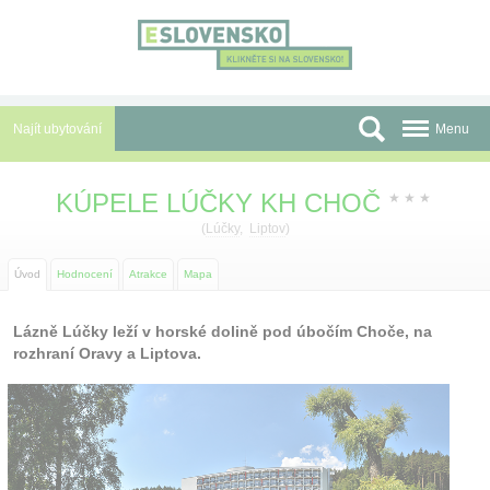
Panel pro správu cookies
Najít ubytování
Menu
Oblasti
KÚPELE LÚČKY KH CHOČ
★
★
★
Slevy a Last Minute
(
Lúčky
,
Liptov
)
Autobusové zájezdy
Úvod
Hodnocení
Atrakce
Mapa
Skupiny a konference
Lázně Lúčky leží v horské dolině pod úbočím Choče, na
rozhraní Oravy a Liptova.
Před cestou
Atrakce
O nás