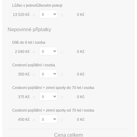
Lůžko v jednolůžkovém pokoji
×
=
13 520 Kč
0 Kč
Nepovinné příplatky
Dítě do 6 let / osoba
×
=
2 040 Kč
0 Kč
Cestovní pojištění / osoba
×
=
350 Kč
0 Kč
Cestovní pojištění + zimní sporty do 70 let / osoba
×
=
375 Kč
0 Kč
Cestovní pojištění + zimní sporty od 70 let / osoba
×
=
450 Kč
0 Kč
Cena celkem