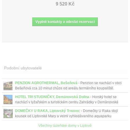
9 520 Kč
Podobní ubytovatelé
PENZION AGROTHERMAL, Bešeňová
- Penzion se nachází v obci
Bešeňová cca 10 minut chůze od areálu termálního koupaliště.
HOTEL TRI STUDNIČKY, Demänovská Dolina
- Horský hotel se
nachází v lyžařském a turistickém centru Zahrádky v Demänovské
Dolině. Lákající je posezení na terase u plápolajícího o...
DOMEČKY U RAKA, Liptovský Trnovec
- Domečky U Raka stojí
kousek od Liptovské Mary a velmi vyhledávaného aquaparku
Tatralandia.
Všechny lázeňské domy v Liptově