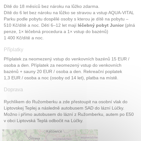
Dítě do 18 měsíců bez nároku na lůžko zdarma.
Dítě do 6 let bez nároku na lůžko se stravou a vstup AQUA-VITAL
Parku podle pobytu dospělé osoby s kterou je dítě na pobytu –
510 Kč/dítě a noc. Dětí 6–12 let mají
léčebný pobyt Junior
(plná
penze, 1× léčebná procedura a 1× vstup do bazénů)
1 400 Kč/dítě a noc.
Příplatky
Příplatek za neomezený vstup do venkovních bazénů 15 EUR /
osoba a den. Příplatek za neomezený vstup do venkovních
bazénů + sauny 20 EUR / osoba a den. Rekreační poplatek
1,3 EUR / osoba a noc (osoby od 14 let), platba na místě.
Doprava
Rychlíkem do Ružomberku a zde přestoupit na osobní vlak do
Liptovskej Teplej a následně autobusem SAD do lázní Lúčky.
Možno i přímo autobusem do lázní z Ružomberku, autem po E50
v obci Liptovská Teplá odbočit na Lúčky.