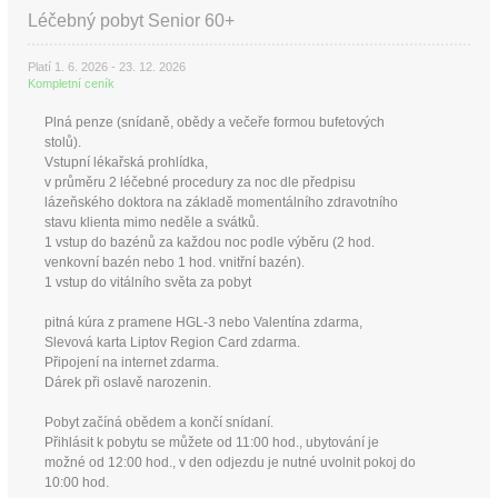
Léčebný pobyt Senior 60+
Platí 1. 6. 2026 - 23. 12. 2026
Kompletní ceník
Plná penze (snídaně, obědy a večeře formou bufetových
stolů).
Vstupní lékařská prohlídka,
v průměru 2 léčebné procedury za noc dle předpisu
lázeňského doktora na základě momentálního zdravotního
stavu klienta mimo neděle a svátků.
1 vstup do bazénů za každou noc podle výběru (2 hod.
venkovní bazén nebo 1 hod. vnitřní bazén).
1 vstup do vitálního světa za pobyt
pitná kúra z pramene HGL-3 nebo Valentína zdarma,
Slevová karta Liptov Region Card zdarma.
Připojení na internet zdarma.
Dárek při oslavě narozenin.
Pobyt začíná obědem a končí snídaní.
Přihlásit k pobytu se můžete od 11:00 hod., ubytování je
možné od 12:00 hod., v den odjezdu je nutné uvolnit pokoj do
10:00 hod.