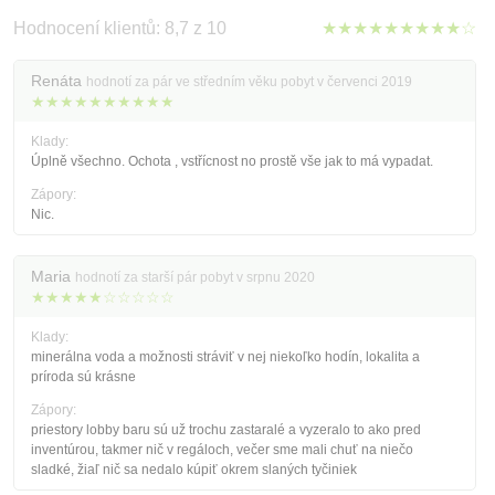
Hodnocení klientů: 8,7 z 10
★★★★★★★★★☆
Renáta
hodnotí za pár ve středním věku pobyt v červenci 2019
★★★★★★★★★★
Klady:
Úplně všechno. Ochota , vstřícnost no prostě vše jak to má vypadat.
Zápory:
Nic.
Maria
hodnotí za starší pár pobyt v srpnu 2020
★★★★★☆☆☆☆☆
Klady:
minerálna voda a možnosti stráviť v nej niekoľko hodín, lokalita a
príroda sú krásne
Zápory:
priestory lobby baru sú už trochu zastaralé a vyzeralo to ako pred
inventúrou, takmer nič v regáloch, večer sme mali chuť na niečo
sladké, žiaľ nič sa nedalo kúpiť okrem slaných tyčiniek