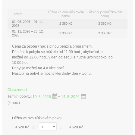
Lůžko ve dvoulůžkovém
Lůžko v jednolůžkovém
Termín
pokoji
pokoji
01. 06. 2026 – 01. 11.
2 380 Kč
3 380 Kč
2026
01. 11. 2026 – 23. 12.
2 330 Kč
3 380 Kč
2026
Cena za osobu / noc s plnou penzí a programem.
Přihlásit k pobytu se můžete od 11:00 hod., ubytování je
možné od 12:00 hod., v den odjezdu je nutné uvolnit pokoj do
10:00 hod.
Pobyt je možný na 4 a více nocí.
Nástup na pobyt je možný kterýkoliv den v týdnu.
Obsazenost
Termín pobytu:
10. 8. 2026
–
14. 8. 2026
(
4 noci
)
Lůžko ve dvoulůžkovém pokoji
×
=
9 520 Kč
9 520 Kč