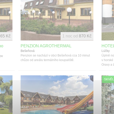
965 Kč
1 noc od
870 Kč
bo
PENZION AGROTHERMAL
HOTE
Bešeňová
Lúčky
Penzion se nachází v obci Bešeňová cca 10 minut
Úplně nov
ov
chůze od areálu termálního koupaliště.
v horské
Oravy a L
SKVĚL