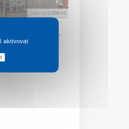
1 noc od
2 099 Kč
L AKVAMARÍN BEŠENOVÁ
á
derní ubytovací komplex přímo v areálu
š aktivovat
parku Bešeňová. Polohou, vybavením i
je ideální volbou pro Vaše pobyty ...
t