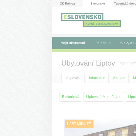
Panel pro správu cookies
CK Rekrea
Slovensko
Tuzemská dovo
Najít ubytování
Oblasti
Slevy a L
Ubytování Liptov
Typ ubyto
Ubytování
Informace
Atrakce
M
Bešeňová
Liptovské Matiašovce
Lipt
LAST MINUTE