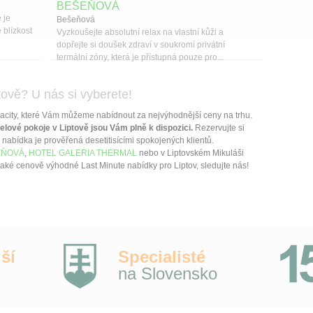
BEŠEŇOVÁ
 je
Bešeňová
 blízkost
Vyzkoušejte absolutní relax na vlastní kůži a
dopřejte si doušek zdraví v soukromí privátní
termální zóny, která je přístupná pouze pro...
tově? U nás si vyberete!
acity, které Vám můžeme nabídnout za nejvýhodnější ceny na trhu.
elové pokoje v Liptově jsou Vám plně k dispozici.
Rezervujte si
nabídka je prověřená desetitisícími spokojených klientů.
EŇOVÁ
,
HOTEL GALERIA THERMAL
nebo v Liptovském Mikuláši
také cenově výhodné Last Minute nabídky pro Liptov, sledujte nás!
ší
Specialisté
na Slovensko