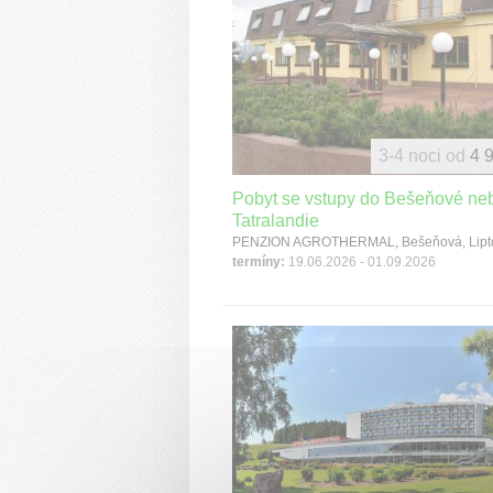
3-4 noci od
4 
Pobyt se vstupy do Bešeňové ne
Tatralandie
PENZION AGROTHERMAL, Bešeňová, Lipt
termíny:
19.06.2026 - 01.09.2026