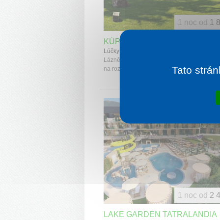
1 noc od
1 
KÚPELE LÚČKY KH CHOČ
Lúčky
Lázně Lúčky leží v horské dolině pod úboč
Tato strán
na rozhraní Oravy a Liptova.
1 noc od
2 
LAKE GARDEN TATRALANDIA