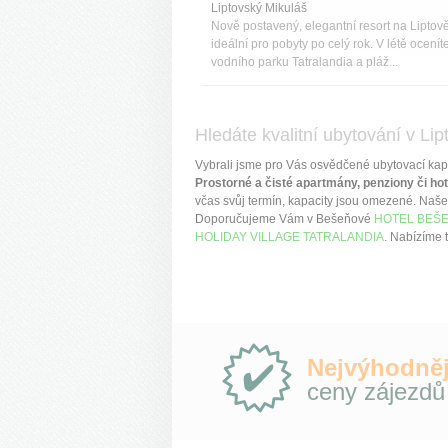
Liptovský Mikuláš
Nově postavený, elegantní resort na Liptově
ideální pro pobyty po celý rok. V létě oceníte
vodního parku Tatralandia a pláž...
Hledáte kvalitní ubytování v Lip
Vybrali jsme pro Vás osvědčené ubytovací kap
Prostorné a čisté apartmány, penziony či hot
včas svůj termín, kapacity jsou omezené. Naše 
Doporučujeme Vám v Bešeňové
HOTEL BEŠ
HOLIDAY VILLAGE TATRALANDIA
. Nabízíme 
Proč
Nejvýhodněj
e-
ceny zájezdů
Slovensko.cz?