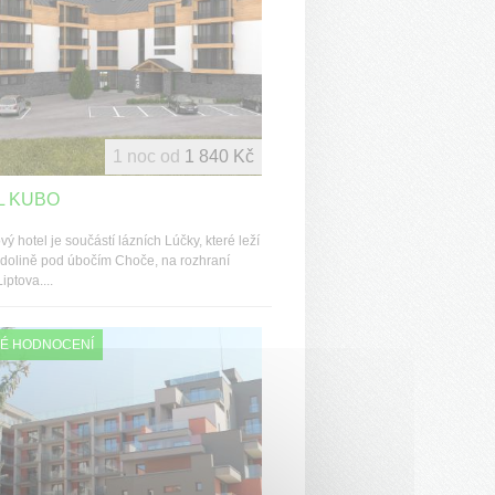
1 noc od
1 840 Kč
L KUBO
ý hotel je součástí lázních Lúčky, které leží
 dolině pod úbočím Choče, na rozhraní
iptova....
É HODNOCENÍ