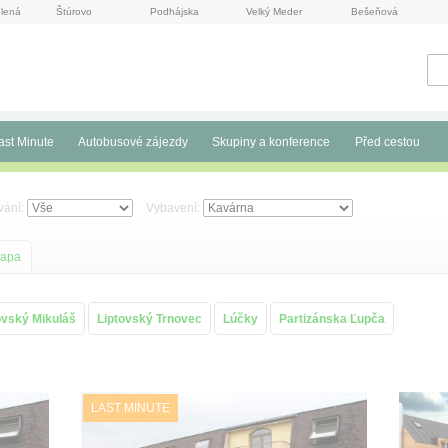
lená
Štúrovo
Podhájska
Velký Meder
Bešeňová
ast Minute
Autobusové zájezdy
Skupiny a konference
Před cestou
vání:
Vybavení:
apa
ovský Mikuláš
Liptovský Trnovec
Lúčky
Partizánska Ľupča
LAST MINUTE