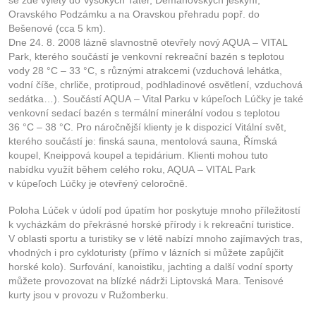
se zde výlety do Vysokých Tater, Demänovských jeskyní,
Oravského Podzámku a na Oravskou přehradu popř. do
Bešenové (cca 5 km).
Dne 24. 8. 2008 lázně slavnostně otevřely nový AQUA – VITAL
Park, kterého součástí je venkovní rekreační bazén s teplotou
vody 28 °C – 33 °C, s různými atrakcemi (vzduchová lehátka,
vodní číše, chrliče, protiproud, podhladinové osvětlení, vzduchová
sedátka…). Součástí AQUA – Vital Parku v kúpeľoch Lúčky je také
venkovní sedací bazén s termální minerální vodou s teplotou
36 °C – 38 °C. Pro náročnější klienty je k dispozicí Vitální svět,
kterého součástí je: finská sauna, mentolová sauna, Římská
koupel, Kneippová koupel a tepidárium. Klienti mohou tuto
nabídku využít během celého roku, AQUA – VITAL Park
v kúpeľoch Lúčky je otevřený celoročně.
Poloha Lúček v údolí pod úpatím hor poskytuje mnoho příležitostí
k vycházkám do překrásné horské přírody i k rekreační turistice.
V oblasti sportu a turistiky se v létě nabízí mnoho zajímavých tras,
vhodných i pro cykloturisty (přímo v lázních si můžete zapůjčit
horské kolo). Surfování, kanoistiku, jachting a další vodní sporty
můžete provozovat na blízké nádrži Liptovská Mara. Tenisové
kurty jsou v provozu v Ružomberku.