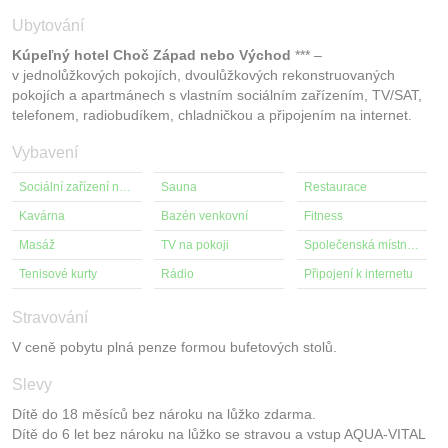
Ubytování
Kúpeľný hotel Choč Západ nebo Východ
*** –
v jednolůžkových pokojích, dvoulůžkových rekonstruovaných
pokojích a apartmánech s vlastním sociálním zařízením, TV/SAT,
telefonem, radiobudíkem, chladničkou a připojením na internet.
Vybavení
Sociální zařízení na pokoji
Sauna
Restaurace
Kavárna
Bazén venkovní
Fitness
Masáž
TV na pokoji
Společenská místnost s TV
Tenisové kurty
Rádio
Připojení k internetu
Stravování
V ceně pobytu plná penze formou bufetových stolů.
Slevy
Dítě do 18 měsíců bez nároku na lůžko zdarma.
Dítě do 6 let bez nároku na lůžko se stravou a vstup AQUA-VITAL