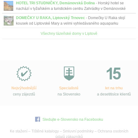
HOTEL TRI STUDNIČKY, Demänovská Dolina
- Horský hotel se
nachází v lyžařském a turistickém centru Zahrádky v Demänovské
Dolině. Lákající je posezení na terase u plápolajícího o...
DOMEČKY U RAKA, Liptovský Trnovec
- Domečky U Raka stojí
kousek od Liptovské Mary a velmi vyhledávaného aquaparku
Tatralandia.
Všechny lázeňské domy v Liptově
Proč
e-
Slovensko.cz?
Nejvýhodnější
Specialisté
let na trhu
ceny zájezdů
na Slovensko
a desetitisíce klientů
Sledujte e-Slovensko na Facebooku
Ke stažení
–
Tištěné katalogy
–
Smluvní podmínky
–
Ochrana osobních
údajů zákazníků