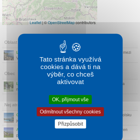
Leaflet
|
©
OpenStreetMap
contributors
Oblast
Liptov
- Turistické srdce Slovenska — bohatě obdařená dolina mezi
Tato stránka využívá
Velkou a Malou F...
cookies a dává ti na
výběr, co chceš
Obec
aktivovat
Lúčky
- Malé podhorské situovány v tichém horském prostředí a
nabízí odpočinek o...
OK, přijmout vše
Nej atrakce v okolí
Odmítnout všechny cookies
Chochołowskie Termy
(39 km)
- Největší termální komplex v Polsku
je dokonalé míst...
Přizpůsobit
Archeoskanzen Havránok
(7 km)
- Keltský a středověký skanzen
pod širým nebem. Uka...