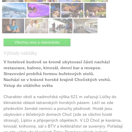
Všechny ceny a objednávka
Výhody nabídky
V hotelové budově se kromě ubytovací části nachází
restaurace, balneo, kinosál, denní bar a recepce.
Stravování probíhá formou bufetových stolů.
Nachází se v krásné horské krajině Chočských vrchů.
Vstup do vitálního světa
Charakter okolí a nadmořská výška 621 m zařazují Lúčky do
klimatické oblasti tatranských horských pásem. Léčí se zde
především ženské nemoci a poruchy plodnosti. Hosté jsou
ubytováni v léčebných domech Choč (zde se všichni hosté
stravují), Liptov a připojených objektech. V LD Choč je kavárna,
kinosál, knihovna, sál s BTV a květinářství se suvenýry. Pořádají