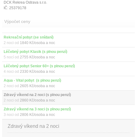
DCK Rekrea Ostrava s.r.o.
IČ: 25379178
Výpočet ceny
Rekreační pobyt (se snídaní)
2 noci od
1840 Kč/osoba a noc
Léčebný pobyt Klasik (s plnou penzí)
5 nocí od
2755 Kč/osoba a noc
Léčebný pobyt Senior 60+ (s plnou penzí)
4 noci od
2330 Kč/osoba a noc
Aqua - Vital pobyt  (s plnou penzí)
2 noci od
2605 Kč/osoba a noc
Zdravý víkend na 2 noci (s plnou penzí)
2 noci od
2860 Kč/osoba a noc
Zdravý víkend na 3 noci (s plnou penzí)
3 noci od
2806 Kč/osoba a noc
Zdravý víkend na 2 noci