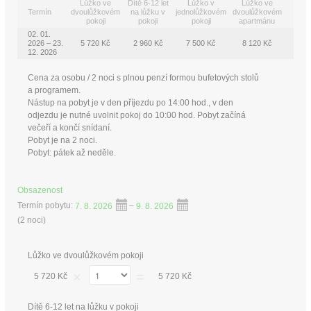
Lůžko ve
Dítě 6-12 let
Lůžko v
Lůžko ve
Termín
dvoulůžkovém
na lůžku v
jednolůžkovém
dvoulůžkovém
pokoji
pokoji
pokoji
apartmánu
02. 01.
2026 – 23.
5 720 Kč
2 960 Kč
7 500 Kč
8 120 Kč
12. 2026
Cena za osobu / 2 noci s plnou penzí formou bufetových stolů
a programem.
Nástup na pobyt je v den příjezdu po 14:00 hod., v den
odjezdu je nutné uvolnit pokoj do 10:00 hod. Pobyt začíná
večeří a končí snídaní.
Pobyt je na 2 noci.
Pobyt: pátek až neděle.
Obsazenost
Termín pobytu:
7. 8. 2026
–
9. 8. 2026
(
2 noci
)
Lůžko ve dvoulůžkovém pokoji
×
=
5 720 Kč
5 720 Kč
Dítě 6-12 let na lůžku v pokoji