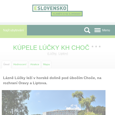
Panel pro správu cookies
Najít ubytování
Menu
Oblasti
KÚPELE LÚČKY KH CHOČ
★
★
★
Slevy a Last Minute
(
Lúčky
,
Liptov
)
Autobusové zájezdy
Úvod
Hodnocení
Atrakce
Mapa
Skupiny a konference
Lázně Lúčky leží v horské dolině pod úbočím Choče, na
rozhraní Oravy a Liptova.
Před cestou
Atrakce
O nás