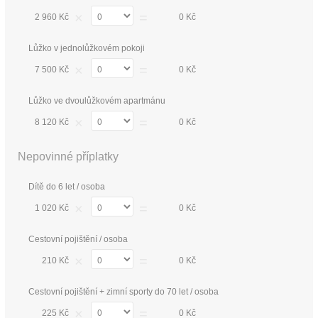
×
=
2 960 Kč
0 Kč
Lůžko v jednolůžkovém pokoji
×
=
7 500 Kč
0 Kč
Lůžko ve dvoulůžkovém apartmánu
×
=
8 120 Kč
0 Kč
Nepovinné příplatky
Dítě do 6 let / osoba
×
=
1 020 Kč
0 Kč
Cestovní pojištění / osoba
×
=
210 Kč
0 Kč
Cestovní pojištění + zimní sporty do 70 let / osoba
×
=
225 Kč
0 Kč