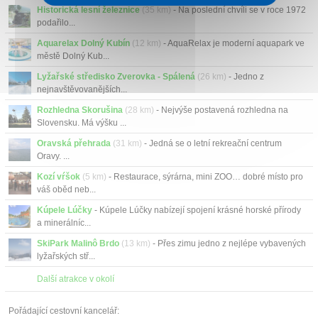
Historická lesní železnice
(35 km)
- Na poslední chvíli se v roce 1972
podařilo...
Aquarelax Dolný Kubín
(12 km)
- AquaRelax je moderní aquapark ve
městě Dolný Kub...
Lyžařské středisko Zverovka - Spálená
(26 km)
- Jedno z
nejnavštěvovanějších...
Rozhledna Skorušina
(28 km)
- Nejvýše postavená rozhledna na
Slovensku. Má výšku ...
Oravská přehrada
(31 km)
- Jedná se o letní rekreační centrum
Oravy. ...
Kozí vŕšok
(5 km)
- Restaurace, sýrárna, mini ZOO… dobré místo pro
váš oběd neb...
Kúpele Lúčky
- Kúpele Lúčky nabízejí spojení krásné horské přírody
a minerálníc...
SkiPark Malinô Brdo
(13 km)
- Přes zimu jedno z nejlépe vybavených
lyžařských stř...
Další atrakce v okolí
Pořádající cestovní kancelář: