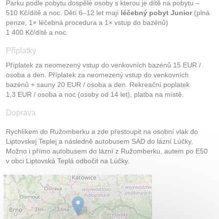
Parku podle pobytu dospělé osoby s kterou je dítě na pobytu –
510 Kč/dítě a noc. Dětí 6–12 let mají
léčebný pobyt Junior
(plná
penze, 1× léčebná procedura a 1× vstup do bazénů)
1 400 Kč/dítě a noc.
Příplatky
Příplatek za neomezený vstup do venkovních bazénů 15 EUR /
osoba a den. Příplatek za neomezený vstup do venkovních
bazénů + sauny 20 EUR / osoba a den. Rekreační poplatek
1,3 EUR / osoba a noc (osoby od 14 let), platba na místě.
Doprava
Rychlíkem do Ružomberku a zde přestoupit na osobní vlak do
Liptovskej Teplej a následně autobusem SAD do lázní Lúčky.
Možno i přímo autobusem do lázní z Ružomberku, autem po E50
v obci Liptovská Teplá odbočit na Lúčky.