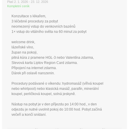
Platí 2. 1. 2026 - 23. 12. 2026
Kompletní ceník
Konzultace s lékařem,
3 léčebné procedury za pobyt
neomezený vstup do venkovních bazénů
1× vstup do vitálního světa na 60 minut za pobyt
welcome drink,
lázeňské víno,
župan na pokoji,
pitná kúra z pramene HGL-3 nebo Valentína zdarma,
Slevová karta Liptov Region Card zdarma.
Připojení na internet zdarma.
Dárek při oslavě narozenin.
Procedury podávané o víkendu: hydromasáž (vířivá koupel
nebo whirlpool) nebo klasická masáž, parafín, minerální
koupel, perličková koupel, solná jeskyně.
Nástup na pobyt je v den příjezdu po 14:00 hod., v den
odjezdu je nutné uvolnit pokoj do 10:00 hod. Pobyt začíná
večeří a končí snídaní.