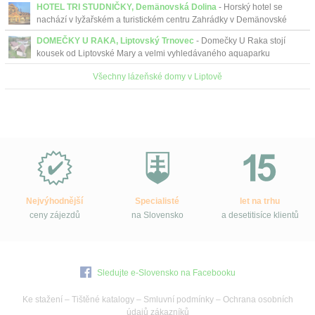
HOTEL TRI STUDNIČKY, Demänovská Dolina
- Horský hotel se
nachází v lyžařském a turistickém centru Zahrádky v Demänovské
Dolině. Lákající je posezení na terase u plápolajícího o...
DOMEČKY U RAKA, Liptovský Trnovec
- Domečky U Raka stojí
kousek od Liptovské Mary a velmi vyhledávaného aquaparku
Tatralandia.
Všechny lázeňské domy v Liptově
Proč
e-
Slovensko.cz?
Nejvýhodnější
Specialisté
let na trhu
ceny zájezdů
na Slovensko
a desetitisíce klientů
Sledujte e-Slovensko na Facebooku
Ke stažení
–
Tištěné katalogy
–
Smluvní podmínky
–
Ochrana osobních
údajů zákazníků