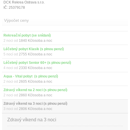
DCK Rekrea Ostrava s.r.o.
IČ: 25379178
Výpočet ceny
Rekreační pobyt (se snídaní)
2 noci od
1840 Kč/osoba a noc
Léčebný pobyt Klasik (s plnou penzí)
5 nocí od
2755 Kč/osoba a noc
Léčebný pobyt Senior 60+ (s plnou penzí)
4 noci od
2330 Kč/osoba a noc
Aqua - Vital pobyt  (s plnou penzí)
2 noci od
2605 Kč/osoba a noc
Zdravý víkend na 2 noci (s plnou penzí)
2 noci od
2860 Kč/osoba a noc
Zdravý víkend na 3 noci (s plnou penzí)
3 noci od
2806 Kč/osoba a noc
Zdravý víkend na 3 noci