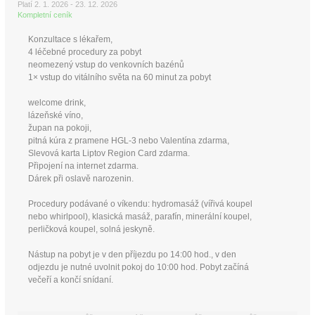
Platí 2. 1. 2026 - 23. 12. 2026
Kompletní ceník
Konzultace s lékařem,
4 léčebné procedury za pobyt
neomezený vstup do venkovních bazénů
1× vstup do vitálního světa na 60 minut za pobyt
welcome drink,
lázeňské víno,
župan na pokoji,
pitná kúra z pramene HGL-3 nebo Valentína zdarma,
Slevová karta Liptov Region Card zdarma.
Připojení na internet zdarma.
Dárek při oslavě narozenin.
Procedury podávané o víkendu: hydromasáž (vířivá koupel
nebo whirlpool), klasická masáž, parafín, minerální koupel,
perličková koupel, solná jeskyně.
Nástup na pobyt je v den příjezdu po 14:00 hod., v den
odjezdu je nutné uvolnit pokoj do 10:00 hod. Pobyt začíná
večeří a končí snídaní.