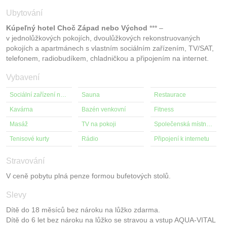
Ubytování
Kúpeľný hotel Choč Západ nebo Východ
*** –
v jednolůžkových pokojích, dvoulůžkových rekonstruovaných
pokojích a apartmánech s vlastním sociálním zařízením, TV/SAT,
telefonem, radiobudíkem, chladničkou a připojením na internet.
Vybavení
Sociální zařízení na pokoji
Sauna
Restaurace
Kavárna
Bazén venkovní
Fitness
Masáž
TV na pokoji
Společenská místnost s TV
Tenisové kurty
Rádio
Připojení k internetu
Stravování
V ceně pobytu plná penze formou bufetových stolů.
Slevy
Dítě do 18 měsíců bez nároku na lůžko zdarma.
Dítě do 6 let bez nároku na lůžko se stravou a vstup AQUA-VITAL