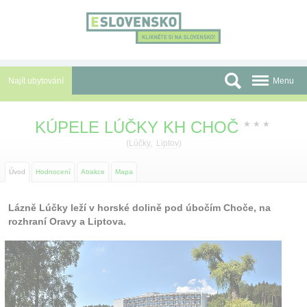
Panel pro správu cookies
Najít ubytování
Menu
Oblasti
KÚPELE LÚČKY KH CHOČ
★
★
★
Slevy a Last Minute
(
Lúčky
,
Liptov
)
Autobusové zájezdy
Úvod
Hodnocení
Atrakce
Mapa
Skupiny a konference
Lázně Lúčky leží v horské dolině pod úbočím Choče, na
rozhraní Oravy a Liptova.
Před cestou
Atrakce
O nás