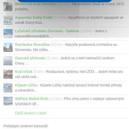
Historická lesní železnice
(35 km)
- Na poslední chvíli se v roce 1972
podařilo...
Aquarelax Dolný Kubín
(12 km)
- AquaRelax je moderní aquapark ve
městě Dolný Kub...
Lyžařské středisko Zverovka - Spálená
(26 km)
- Jedno z
nejnavštěvovanějších...
Rozhledna Skorušina
(28 km)
- Nejvýše postavená rozhledna na
Slovensku. Má výšku ...
Oravská přehrada
(31 km)
- Jedná se o letní rekreační centrum
Oravy. ...
Kozí vŕšok
(5 km)
- Restaurace, sýrárna, mini ZOO… dobré místo pro
váš oběd neb...
Kúpele Lúčky
- Kúpele Lúčky nabízejí spojení krásné horské přírody
a minerálníc...
SkiPark Malinô Brdo
(13 km)
- Přes zimu jedno z nejlépe vybavených
lyžařských stř...
Další atrakce v okolí
Pořádající cestovní kancelář: