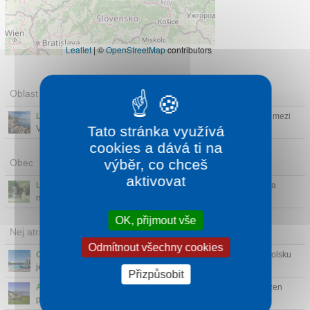
Leaflet
|
©
OpenStreetMap
contributors
Oblast
Liptov
- Turistické srdce Slovenska — bohatě obdařená dolina mezi
Tato stránka využívá
Velkou a Malou F...
cookies a dává ti na
výběr, co chceš
Obec
aktivovat
Lúčky
- Malé podhorské situovány v tichém horském prostředí a
nabízí odpočinek o...
OK, přijmout vše
Nej atrakce v okolí
Odmítnout všechny cookies
Chochołowskie Termy
(39 km)
- Největší termální komplex v Polsku
je dokonalé míst...
Přizpůsobit
Archeoskanzen Havránok
(7 km)
- Keltský a středověký skanzen
pod širým nebem. Uka...