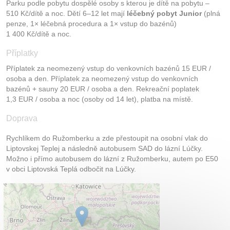
Parku podle pobytu dospělé osoby s kterou je dítě na pobytu –
510 Kč/dítě a noc. Dětí 6–12 let mají
léčebný pobyt Junior
(plná
penze, 1× léčebná procedura a 1× vstup do bazénů)
1 400 Kč/dítě a noc.
Příplatky
Příplatek za neomezený vstup do venkovních bazénů 15 EUR /
osoba a den. Příplatek za neomezený vstup do venkovních
bazénů + sauny 20 EUR / osoba a den. Rekreační poplatek
1,3 EUR / osoba a noc (osoby od 14 let), platba na místě.
Doprava
Rychlíkem do Ružomberku a zde přestoupit na osobní vlak do
Liptovskej Teplej a následně autobusem SAD do lázní Lúčky.
Možno i přímo autobusem do lázní z Ružomberku, autem po E50
v obci Liptovská Teplá odbočit na Lúčky.