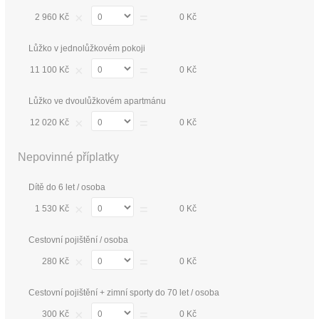
×
=
2 960 Kč
0 Kč
Lůžko v jednolůžkovém pokoji
×
=
11 100 Kč
0 Kč
Lůžko ve dvoulůžkovém apartmánu
×
=
12 020 Kč
0 Kč
Nepovinné příplatky
Dítě do 6 let / osoba
×
=
1 530 Kč
0 Kč
Cestovní pojištění / osoba
×
=
280 Kč
0 Kč
Cestovní pojištění + zimní sporty do 70 let / osoba
×
=
300 Kč
0 Kč