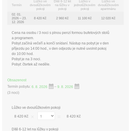
Lůžko ve
Dítě 6-12 let
Lůžko v
Lůžko ve
Termín
dvoulůžkovém
na lůžku v
jednolůžkovém
dvoulůžkovém
pokoji
pokoji
pokoji
apartmánu
02. 01.
2026 – 23.
8 420 Kč
2 960 Kč
11 100 Kč
12 020 Kč
12. 2026
Cena na osobu / 3 noci s plnou penzí formou bufetových stolů
a programem.
Pobyt začíná večeří a končí snídaní. Nástup na pobyt je v den
příjezdu po 14:00 hod., v den odjezdu je nutné uvolnit pokoj
do 10:00 hod.
Pobyt je na 3 noci.
Pobyt: čtvrtek až neděle.
Obsazenost
Termín pobytu:
6. 8. 2026
–
9. 8. 2026
(
3 noci
)
Lůžko ve dvoulůžkovém pokoji
×
=
8 420 Kč
8 420 Kč
Dítě 6-12 let na lůžku v pokoji