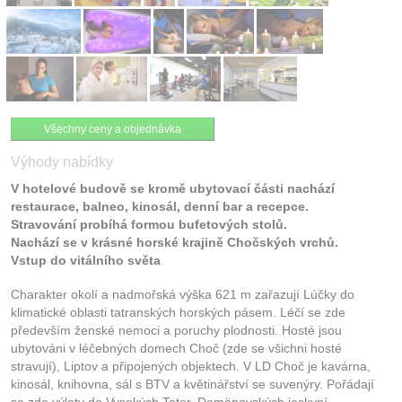
Všechny ceny a objednávka
Výhody nabídky
V hotelové budově se kromě ubytovací části nachází
restaurace, balneo, kinosál, denní bar a recepce.
Stravování probíhá formou bufetových stolů.
Nachází se v krásné horské krajině Chočských vrchů.
Vstup do vitálního světa
Charakter okolí a nadmořská výška 621 m zařazují Lúčky do
klimatické oblasti tatranských horských pásem. Léčí se zde
především ženské nemoci a poruchy plodnosti. Hosté jsou
ubytováni v léčebných domech Choč (zde se všichni hosté
stravují), Liptov a připojených objektech. V LD Choč je kavárna,
kinosál, knihovna, sál s BTV a květinářství se suvenýry. Pořádají