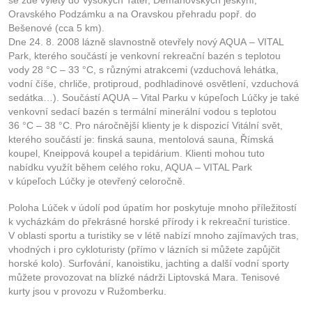
se zde výlety do Vysokých Tater, Demänovských jeskyní,
Oravského Podzámku a na Oravskou přehradu popř. do
Bešenové (cca 5 km).
Dne 24. 8. 2008 lázně slavnostně otevřely nový AQUA – VITAL
Park, kterého součástí je venkovní rekreační bazén s teplotou
vody 28 °C – 33 °C, s různými atrakcemi (vzduchová lehátka,
vodní číše, chrliče, protiproud, podhladinové osvětlení, vzduchová
sedátka…). Součástí AQUA – Vital Parku v kúpeľoch Lúčky je také
venkovní sedací bazén s termální minerální vodou s teplotou
36 °C – 38 °C. Pro náročnější klienty je k dispozicí Vitální svět,
kterého součástí je: finská sauna, mentolová sauna, Římská
koupel, Kneippová koupel a tepidárium. Klienti mohou tuto
nabídku využít během celého roku, AQUA – VITAL Park
v kúpeľoch Lúčky je otevřený celoročně.
Poloha Lúček v údolí pod úpatím hor poskytuje mnoho příležitostí
k vycházkám do překrásné horské přírody i k rekreační turistice.
V oblasti sportu a turistiky se v létě nabízí mnoho zajímavých tras,
vhodných i pro cykloturisty (přímo v lázních si můžete zapůjčit
horské kolo). Surfování, kanoistiku, jachting a další vodní sporty
můžete provozovat na blízké nádrži Liptovská Mara. Tenisové
kurty jsou v provozu v Ružomberku.