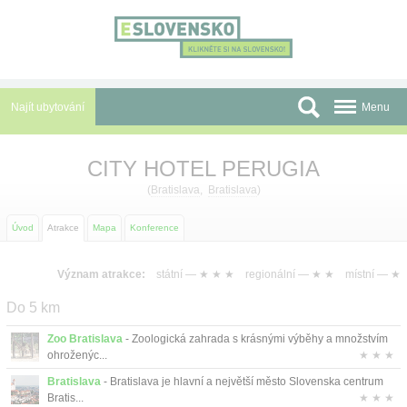
Panel pro správu cookies
Najít ubytování
Menu
Oblasti
CITY HOTEL PERUGIA
Slevy a Last Minute
(
Bratislava
,
Bratislava
)
Autobusové zájezdy
Úvod
Atrakce
Mapa
Konference
Skupiny a konference
Význam atrakce:
státní —
★ ★ ★
regionální —
★ ★
místní —
★
Před cestou
Do 5 km
Atrakce
Zoo Bratislava
- Zoologická zahrada s krásnými výběhy a množstvím
ohroženýc...
★ ★ ★
O nás
Bratislava
- Bratislava je hlavní a největší město Slovenska centrum
Bratis...
★ ★ ★