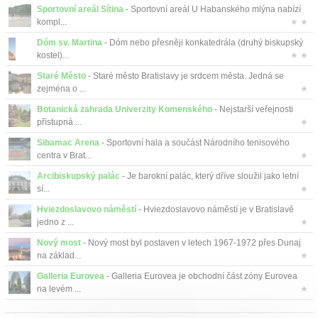
Sportovní areál Sítina
- Sportovní areál U Habanského mlýna nabízí
kompl...
★ ★
Dóm sv. Martina
- Dóm nebo přesněji konkatedrála (druhý biskupský
kostel)...
★ ★
Staré Město
- Staré město Bratislavy je srdcem města. Jedná se
zejména o ...
★
Botanická zahrada Univerzity Komenského
- Nejstarší veřejnosti
přístupná ...
★
Sibamac Arena
- Sportovní hala a součást Národního tenisového
centra v Brat...
★
Arcibiskupský palác
- Je barokní palác, který dříve sloužil jako letní
sí...
★
Hviezdoslavovo náměstí
- Hviezdoslavovo náměstí je v Bratislavě
jedno z ...
★
Nový most
- Nový most byl postaven v letech 1967-1972 přes Dunaj
na základ...
★
Galleria Eurovea
- Galleria Eurovea je obchodní část zóny Eurovea
na levém ...
★