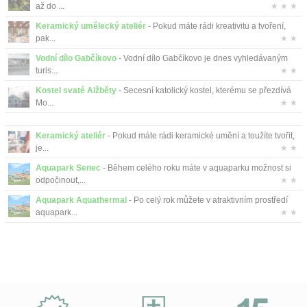
až do ...
★ ★ ★
Keramický umělecký ateliér
- Pokud máte rádi kreativitu a tvoření,
pak...
★ ★
Vodní dílo Gabčíkovo
- Vodní dílo Gabčíkovo je dnes vyhledávaným
turis...
★ ★
Kostel svaté Alžběty
- Secesní katolický kostel, kterému se přezdívá
Mo...
★ ★
Keramický ateliér
- Pokud máte rádi keramické umění a toužíte tvořit,
je...
★ ★
Aquapark Senec
- Během celého roku máte v aquaparku možnost si
odpočinout,...
★ ★
Aquapark Aquathermal
- Po celý rok můžete v atraktivním prostředí
aquapark...
★ ★
Proč