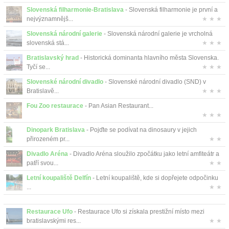
Kontakt
Slovenská filharmonie-Bratislava
- Slovenská filharmonie je první a
nejvýznamnějš...
★ ★ ★
Slovenská národní galerie
- Slovenská národní galerie je vrcholná
slovenská stá...
★ ★ ★
Bratislavský hrad
- Historická dominanta hlavního města Slovenska.
Tyčí se...
★ ★ ★
Slovenské národní divadlo
- Slovenské národní divadlo (SND) v
Bratislavě...
★ ★ ★
Fou Zoo restaurace
- Pan Asian Restaurant...
★ ★ ★
Dinopark Bratislava
- Pojďte se podívat na dinosaury v jejich
přirozeném pr...
★ ★
Divadlo Aréna
- Divadlo Aréna sloužilo zpočátku jako letní amfiteátr a
patří svou...
★ ★
Letní koupaliště Delfín
- Letní koupaliště, kde si dopřejete odpočinku
...
★ ★
Restaurace Ufo
- Restaurace Ufo si získala prestižní místo mezi
bratislavskými res...
★ ★