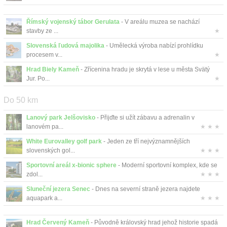
Římský vojenský tábor Gerulata
- V areálu muzea se nachází
stavby ze ...
★
Slovenská ľudová majolika
- Umělecká výroba nabízí prohlídku
procesem v...
★
Hrad Biely Kameň
- Zřícenina hradu je skrytá v lese u města Svätý
Jur. Po...
★
Do 50 km
Lanový park Jelšovisko
- Přijďte si užít zábavu a adrenalin v
lanovém pa...
★ ★ ★
White Eurovalley golf park
- Jeden ze tří nejvýznamnějších
slovenských gol...
★ ★ ★
Sportovní areál x-bionic sphere
- Moderní sportovní komplex, kde se
zdol...
★ ★ ★
Sluneční jezera Senec
- Dnes na severní straně jezera najdete
aquapark a...
★ ★ ★
Hrad Červený Kameň
- Původně královský hrad jehož historie spadá