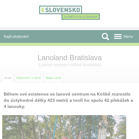
Panel pro správu cookies
Najít ubytování
Menu
Oblasti
Lanoland Bratislava
Slevy a Last Minute
(
Lanové centrum
v oblasti
Bratislava
)
Autobusové zájezdy
Úvod
Ubytování v okolí
Mapa okolí
Skupiny a konference
Během své existence se lanové centrum na Kolibě rozrostlo
do úctyhodné délky 423 metrů a tvoří ho spolu 42 překážek a
Před cestou
4 lanovky.
Atrakce
O nás