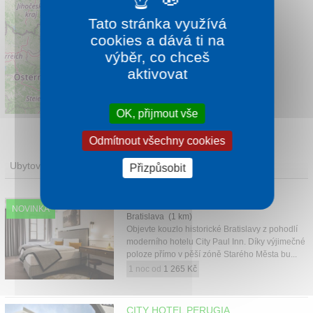
Tato stránka využívá
cookies a dává ti na
výběr, co chceš
aktivovat
Leaflet
|
©
OpenStreetMap
contributors
OK, přijmout vše
Odmítnout všechny cookies
Ubytování
Přizpůsobit
CITY PAUL INN
NOVINKA
Bratislava (1 km)
Objevte kouzlo historické Bratislavy z pohodlí
moderního hotelu City Paul Inn. Díky výjimečné
poloze přímo v pěší zóně Starého Města bu...
1 noc od
1 265 Kč
CITY HOTEL PERUGIA