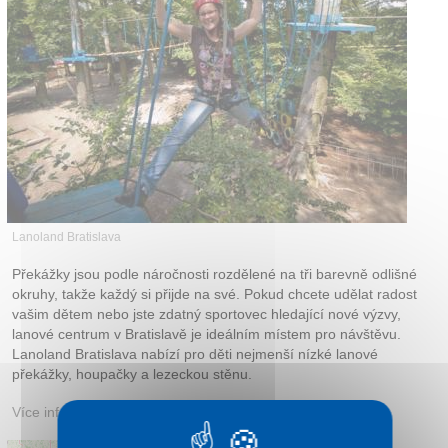
Kontakt
Lanoland Bratislava
Překážky jsou podle náročnosti rozdělené na tři barevně odlišné
okruhy, takže každý si přijde na své. Pokud chcete udělat radost
vašim dětem nebo jste zdatný sportovec hledající nové výzvy,
lanové centrum v Bratislavě je ideálním místem pro návštěvu.
Lanoland Bratislava nabízí pro děti nejmenší nízké lanové
překážky, houpačky a lezeckou stěnu.
Více informací:
lanoland.sk