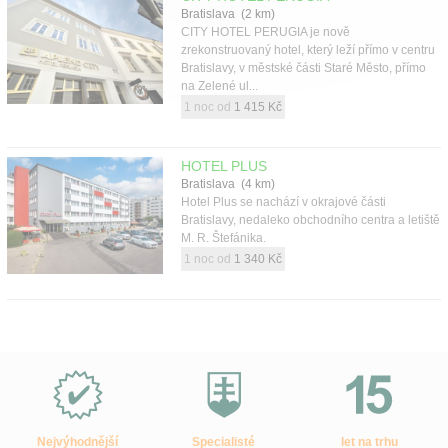
Bratislava (2 km)
CITY HOTEL PERUGIA je nově
zrekonstruovaný hotel, který leží přímo v centru
Bratislavy, v městské části Staré Město, přímo
na Zelené ul...
1 noc od
1 415 Kč
HOTEL PLUS
Bratislava (4 km)
Hotel Plus se nachází v okrajové části
Bratislavy, nedaleko obchodního centra a letiště
M. R. Štefánika.
1 noc od
1 340 Kč
Proč
e-
Slovensko.cz?
Nejvýhodnější
Specialisté
let na trhu