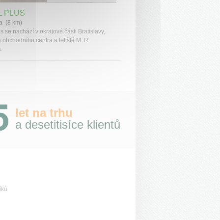
L PLUS
va (8 km)
s se nachází v okrajové části Bratislavy,
 obchodního centra a letiště M. R.
.
let na trhu
a desetitisíce klientů
íků