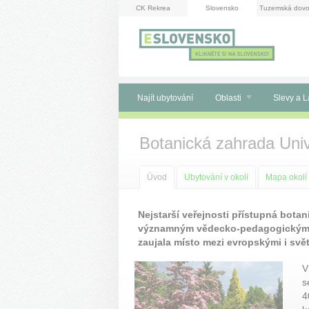
Panel pro správu cookies
CK Rekrea
Slovensko
Tuzemská dovo
Najít ubytování
Oblasti
Slevy a L
Botanická zahrada Uni
Úvod
Ubytování v okolí
Mapa okolí
Nejstarší veřejnosti přístupná bota
významným vědecko-pedagogickým pr
zaujala místo mezi evropskými i svě
V
s
4