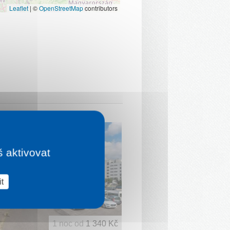
Leaflet
|
©
OpenStreetMap
contributors
š aktivovat
t
1 noc od
1 340 Kč