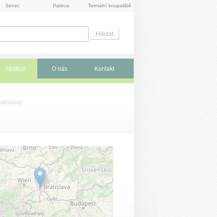
Senec
Patince
Termální koupaliště
Atrakce
O nás
Kontakt
atislava
)