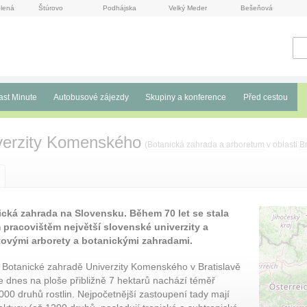
lená
Štúrovo
Podhájska
Velký Meder
Bešeňová
ast Minute
Autobusové zájezdy
Skupiny a konference
Před cestou
verzity Komenského
(
Botanická zahrada a arboretum
v oblasti
Br
nická zahrada na Slovensku. Během 70 let se stala
acovištěm největší slovenské univerzity a
tovými arborety a botanickými zahradami.
 Botanické zahradě Univerzity Komenského v Bratislavě
e dnes na ploše přibližně 7 hektarů nachází téměř
000 druhů rostlin. Nejpočetnější zastoupení tady mají