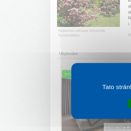
k
s
s
N
i
Botanická zahrada Univerzity
V
Komenského
Ubytování
NOVINKA
Tato strán
1 noc od
1 