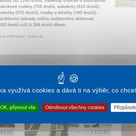
aktusy (až 1200 druhů, nasledují tropické a subtropické
kleníkové rostliny (755 druhů, sukulenty (610 druhů),
kalničky (570 druhů), trvalky a letničky (340 druhů).
ávštěvníci zahrady můžou každoročne obdivovat
 150 druhů ruží či 284 druhů dřevin.
íce informací:
uniba.sk
ka využívá cookies a dává ti na výběr, co chce
OK, přijmout vše
Odmítnout všechny cookies
Přizpůsobi
265 Kč
1 noc od
1 415 Kč