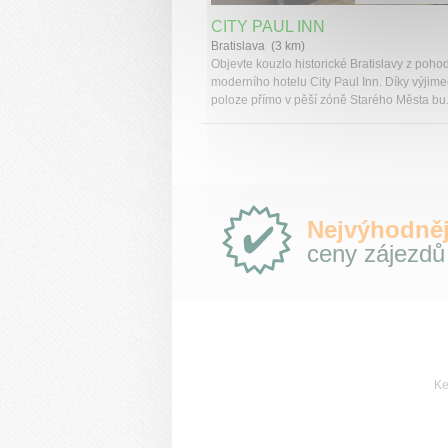
CITY PAUL INN
Bratislava (3 km)
Objevte kouzlo historické Bratislavy z pohod
moderního hotelu City Paul Inn. Díky výjim
poloze přímo v pěší zóně Starého Města bu.
Proč
Nejvýhodněj
e-
ceny zájezdů
Slovensko.cz?
Ke