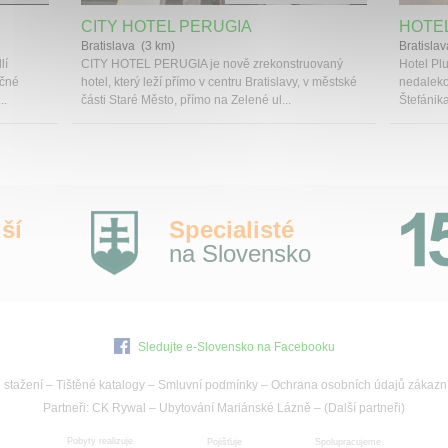
CITY HOTEL PERUGIA
HOTE
Bratislava (3 km)
Bratisla
lí
CITY HOTEL PERUGIA je nově zrekonstruovaný
Hotel Plu
ečné
hotel, který leží přímo v centru Bratislavy, v městské
nedaleko
..
části Staré Město, přímo na Zelené ul...
Štefánika
ší
Specialisté
na Slovensko
Sledujte e-Slovensko na Facebooku
 stažení
–
Tištěné katalogy
–
Smluvní podmínky
–
Ochrana osobních údajů zákazn
Partneři:
CK Rywal
–
Ubytování Mariánské Lázně
– (
Další partneři
)
Pobyty realizuje
Pojišťuje
Spolupracujeme