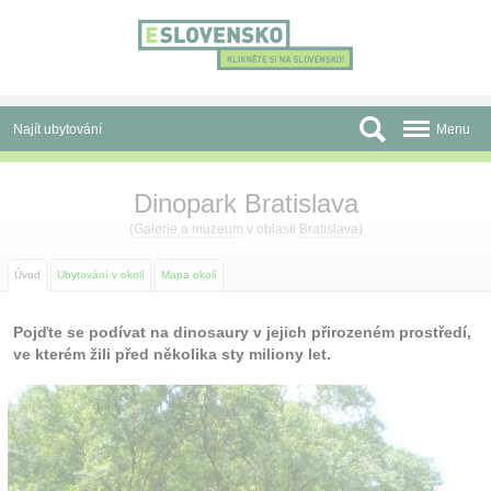
Panel pro správu cookies
Najít ubytování
Menu
Oblasti
Dinopark Bratislava
Slevy a Last Minute
(
Galerie a muzeum
v oblasti
Bratislava
)
Autobusové zájezdy
Úvod
Ubytování v okolí
Mapa okolí
Skupiny a konference
Pojďte se podívat na dinosaury v jejich přirozeném prostředí,
ve kterém žili před několika sty miliony let.
Před cestou
Atrakce
O nás