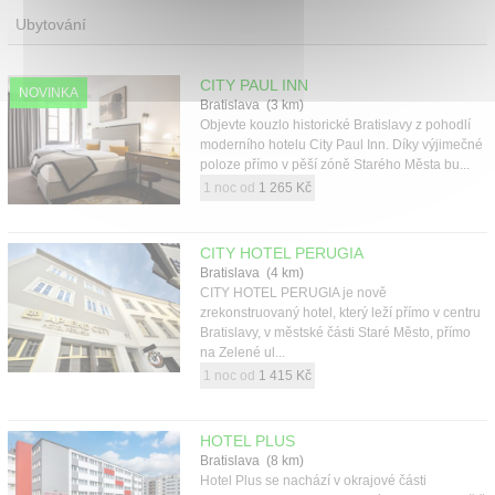
Ubytování
CITY PAUL INN
NOVINKA
Bratislava (3 km)
Objevte kouzlo historické Bratislavy z pohodlí
moderního hotelu City Paul Inn. Díky výjimečné
poloze přímo v pěší zóně Starého Města bu...
1 noc od
1 265 Kč
CITY HOTEL PERUGIA
Bratislava (4 km)
CITY HOTEL PERUGIA je nově
zrekonstruovaný hotel, který leží přímo v centru
Bratislavy, v městské části Staré Město, přímo
na Zelené ul...
1 noc od
1 415 Kč
HOTEL PLUS
Bratislava (8 km)
Hotel Plus se nachází v okrajové části