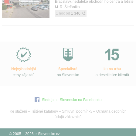
Bratislavy, nedaleko obchodního centra a letiště
M. R. Štefánika.
1 noc od
1 340 Kč
Proč
e-
Slovensko.cz?
Nejvýhodnější
Specialisté
let na trhu
ceny zájezdů
na Slovensko
a desetitisíce klientů
Sledujte e-Slovensko na Facebooku
Ke stažení
–
Tištěné katalogy
–
Smluvní podmínky
–
Ochrana osobních
údajů zákazníků
© 2005 – 2026 e-Slovensko.cz