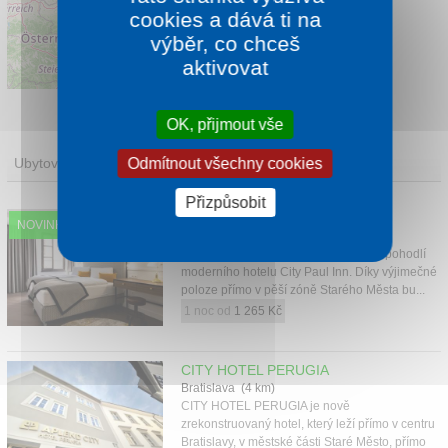
cookies a dává ti na
výběr, co chceš
aktivovat
Leaflet
|
©
OpenStreetMap
contributors
OK, přijmout vše
Ubytování
Odmítnout všechny cookies
Přizpůsobit
CITY PAUL INN
NOVINKA
Bratislava (4 km)
Objevte kouzlo historické Bratislavy z pohodlí
moderního hotelu City Paul Inn. Díky výjimečné
poloze přímo v pěší zóně Starého Města bu...
1 noc od
1 265 Kč
CITY HOTEL PERUGIA
Bratislava (4 km)
CITY HOTEL PERUGIA je nově
zrekonstruovaný hotel, který leží přímo v centru
Bratislavy, v městské části Staré Město, přímo