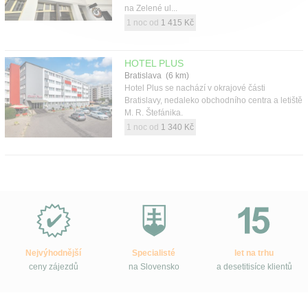
na Zelené ul...
1 noc od
1 415 Kč
HOTEL PLUS
Bratislava (6 km)
Hotel Plus se nachází v okrajové části
Bratislavy, nedaleko obchodního centra a letiště
M. R. Štefánika.
1 noc od
1 340 Kč
Proč
e-
Slovensko.cz?
Nejvýhodnější
Specialisté
let na trhu
ceny zájezdů
na Slovensko
a desetitisíce klientů