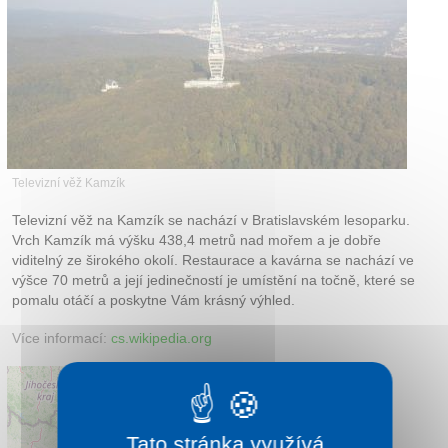
Kontakt
Televizní věž Kamzík
Televizní věž na Kamzík se nachází v Bratislavském lesoparku.
Vrch Kamzík má výšku 438,4 metrů nad mořem a je dobře
viditelný ze širokého okolí. Restaurace a kavárna se nachází ve
výšce 70 metrů a její jedinečností je umístění na točně, které se
pomalu otáčí a poskytne Vám krásný výhled.
Více informací:
cs.wikipedia.org
Tato stránka využívá