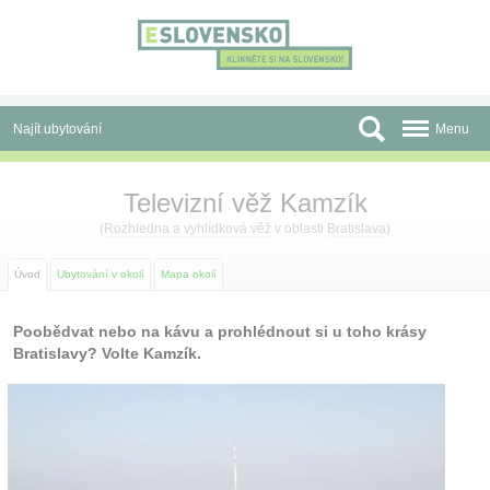
Panel pro správu cookies
Najít ubytování
Menu
Oblasti
Televizní věž Kamzík
Slevy a Last Minute
(
Rozhledna a vyhlídková věž
v oblasti
Bratislava
)
Autobusové zájezdy
Úvod
Ubytování v okolí
Mapa okolí
Skupiny a konference
Poobědvat nebo na kávu a prohlédnout si u toho krásy
Bratislavy? Volte Kamzík.
Před cestou
Atrakce
O nás