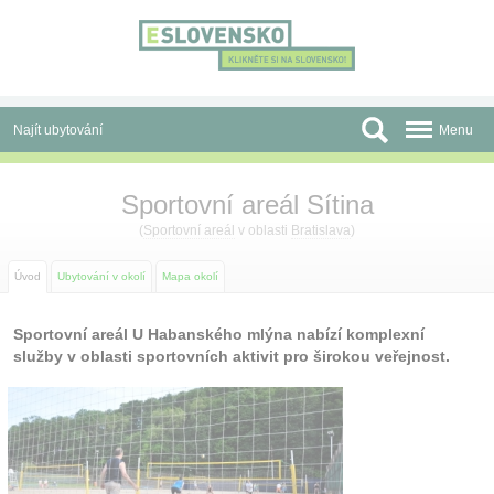
Panel pro správu cookies
Najít ubytování
Menu
Oblasti
Sportovní areál Sítina
Slevy a Last Minute
(
Sportovní areál
v oblasti
Bratislava
)
Autobusové zájezdy
Úvod
Ubytování v okolí
Mapa okolí
Skupiny a konference
Sportovní areál U Habanského mlýna nabízí komplexní
služby v oblasti sportovních aktivit pro širokou veřejnost.
Před cestou
Atrakce
O nás