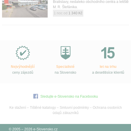
Bratislavy, nedaleko obchodního centra a letiště
M. R. Štefánika.
1 noc od
1 340 Kč
Proč
e-
Slovensko.cz?
Nejvýhodnější
Specialisté
let na trhu
ceny zájezdů
na Slovensko
a desetitisíce klientů
Sledujte e-Slovensko na Facebooku
Ke stažení
–
Tištěné katalogy
–
Smluvní podmínky
–
Ochrana osobních
údajů zákazníků
© 2005 – 2026 e-Slovensko.cz