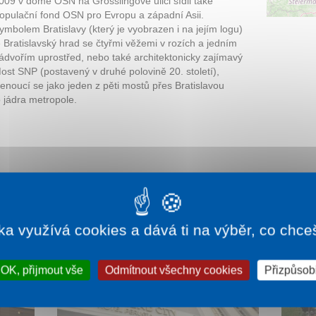
009 v domě OSN na Grösslingově ulici sídli také
opulační fond OSN pro Evropu a západní Asii.
ymbolem Bratislavy (který je vyobrazen i na jejím logu)
e Bratislavský hrad se čtyřmi věžemi v rozích a jedním
ádvořím uprostřed, nebo také architektonicky zajímavý
ost SNP (postavený v druhé polovině 20. století),
lenoucí se jako jeden z pěti mostů přes Bratislavou
o jádra metropole.
ka využívá cookies a dává ti na výběr, co chce
OK, přijmout vše
Odmítnout všechny cookies
Přizpůsobi