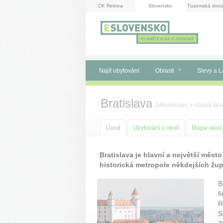
Panel pro správu cookies
CK Rekrea
Slovensko
Tuzemská dovo
Najít ubytování
Oblasti
Slevy a L
Bratislava
(
Město/obec
v oblasti
Bra
Úvod
Ubytování v okolí
Mapa okolí
Bratislava je hlavní a největší měst
historická metropole někdejších žup
B
f
R
S