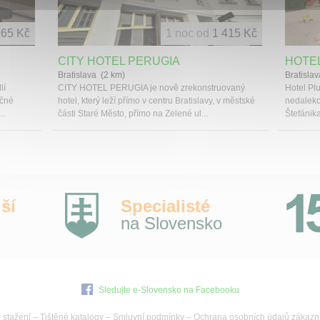
265 Kč
1 noc od
1 415 Kč
CITY HOTEL PERUGIA
HOTE
Bratislava (2 km)
Bratisla
lí
CITY HOTEL PERUGIA je nově zrekonstruovaný
Hotel Plu
ečné
hotel, který leží přímo v centru Bratislavy, v městské
nedaleko
..
části Staré Město, přímo na Zelené ul...
Štefánika
ší
Specialisté
na Slovensko
Sledujte e-Slovensko na Facebooku
 stažení
–
Tištěné katalogy
–
Smluvní podmínky
–
Ochrana osobních údajů zákazn