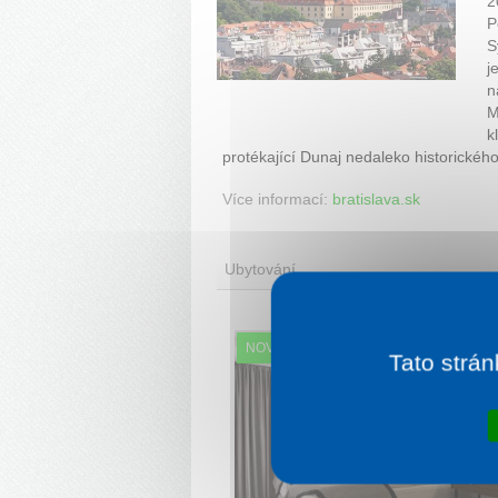
2
P
S
j
n
M
k
protékající Dunaj nedaleko historickéh
Více informací:
bratislava.sk
Ubytování
NOVINKA
Tato strán