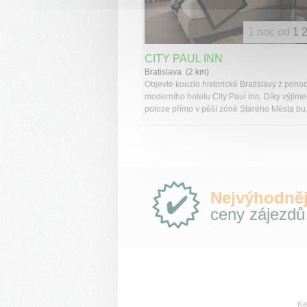
1 noc od
1 
CITY PAUL INN
Bratislava (2 km)
Objevte kouzlo historické Bratislavy z pohod
moderního hotelu City Paul Inn. Díky výjim
poloze přímo v pěší zóně Starého Města bu.
Proč
Nejvýhodněj
e-
ceny zájezdů
Slovensko.cz?
Ke