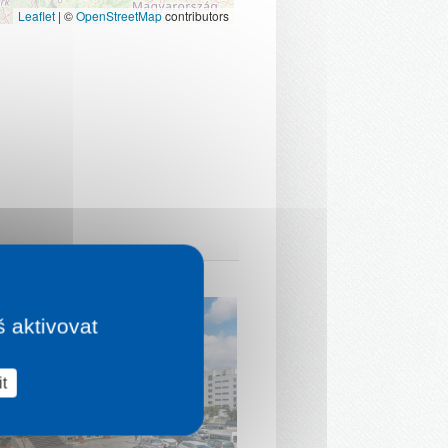
Leaflet
|
©
OpenStreetMap
contributors
š aktivovat
t