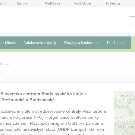
lená
Štúrovo
Podhájska
Velký Meder
Bešeňová
ast Minute
Autobusové zájezdy
Skupiny a konference
Před cestou
tislava
)
o Slovenska centrum Bratislavského kraje a
 Prešpurské a Bratislavské.
ratislava je sídlem středoevropské centrály Mezinárodní
inanční korporace (IFC) – organizace Světové banky.
ovněž zde sídlí Rozvojový program OSN pro Evropu a
polečenství nezávislých států (UNDP Europe). Od roku