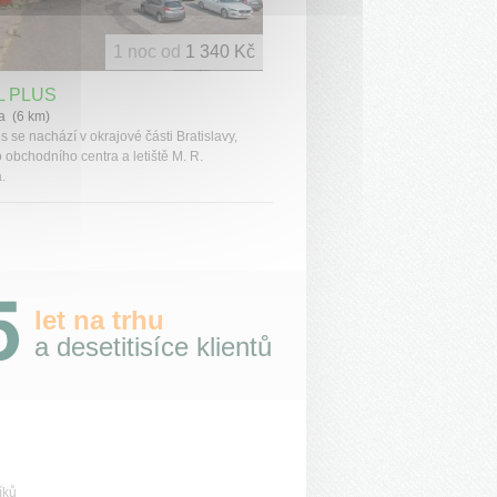
1 noc od
1 340 Kč
L PLUS
va (6 km)
s se nachází v okrajové části Bratislavy,
 obchodního centra a letiště M. R.
.
let na trhu
a desetitisíce klientů
íků