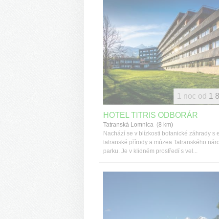
1 noc od
1 
HOTEL TITRIS ODBORÁR
Tatranská Lomnica (8 km)
Nachází se v blízkosti botanické záhrady s 
tatranské přírody a múzea Tatranského nár
parku. Je v klidném prostředí s vel...