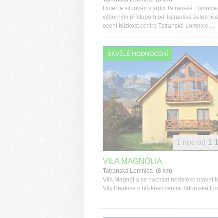
Hotel je situován v srdci Tatranské Lomnice
výborným přístupem od Tatranské železnice
ocení blízkost centra Tatranské Lomnice ...
SKVĚLÉ HODNOCENÍ
1 noc od
1 
VILA MAGNÓLIA
Tatranská Lomnica (8 km)
Vila Magnólia se nachází nedaleko hlavní 
Vily Beatrice v blízkosti centra Tatranské L