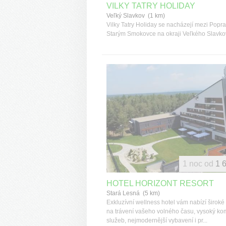
VILKY TATRY HOLIDAY
Veľký Slavkov (1 km)
Vilky Tatry Holiday se nacházejí mezi Pop
Starým Smokovce na okraji Veľkého Slavko
1 noc od
1 
HOTEL HORIZONT RESORT
Stará Lesná (5 km)
Exkluzívní wellness hotel vám nabízí široké
na trávení vašeho volného času, vysoký kom
služeb, nejmodernější vybavení i pr...