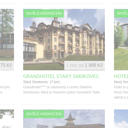
SKVĚLÉ HODNOCENÍ
SKVĚL
875 Kč
1 noc od
1 988 Kč
GRANDHOTEL STARÝ SMOKOVEC
HOTEL
Starý Smokovec (7 km)
Nový Sm
lní pro
Grandhotel**** je situovaný v centru Starého
Hotel je 
lu.
Smokovce, který je hlavním uzlem Vysokých Tater.
Nový Smo
aktivit 
SKVĚLÉ HODNOCENÍ