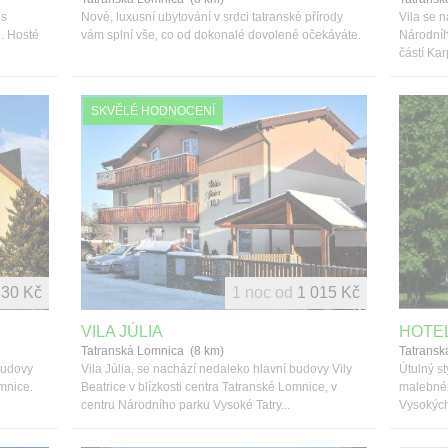
 s
Nové, luxusní ubytování v srdci tatranské přírody
Vila se n
. Hosté
vám splní vše, co od dokonalé dovolené očekáváte.
Národníh
částí Ka
SKVĚLÉ HODNOCENÍ
130 Kč
1 noc od
1 015 Kč
VILA JÚLIA
HOTEL
Tatranská Lomnica (8 km)
Tatransk
budovy
Vila Júlia, se nachází nedaleko hlavní budovy Vily
Útulný st
omnice.
Beatrice v blízkosti centra Tatranské Lomnice, v
malebném
centru Národního parku Vysoké Tatry...
Vysokých 