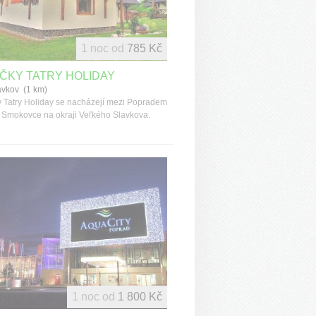
1 noc od
785 Kč
ČKY TATRY HOLIDAY
avkov (1 km)
Tatry Holiday se nacházejí mezi Popradem
 Smokovce na okraji Veľkého Slavkova.
1 noc od
1 800 Kč