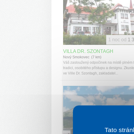
1 noc od
1 
VILLA DR. SZONTAGH
Nový Smokovec (7 km)
Váš zasloužený odpočinek na místě plném h
tradici, osobitého přístupu a designu. Zkust
ve Ville Dr. Szontagh, zakladatel...
Tato strán