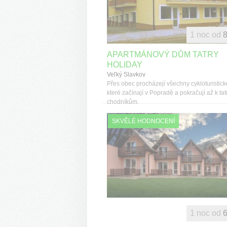
1 noc od
8
APARTMÁNOVÝ DŮM TATRY
HOLIDAY
Veľký Slavkov
Přes obec procházejí všechny cykloturistické
které začínají v Popradě a pokračují až k t
chodníkům.
SKVĚLÉ HODNOCENÍ
1 noc od
6