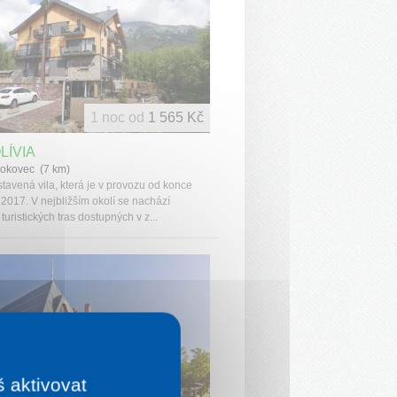
1 noc od
1 565 Kč
LÍVIA
okovec (7 km)
tavená vila, která je v provozu od konce
 2017. V nejbližším okolí se nachází
turistických tras dostupných v z...
š aktivovat