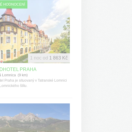
É HODNOCENÍ
1 noc od
1 863 Kč
DHOTEL PRAHA
á Lomnica (9 km)
el Praha je situovaný v Tatranské Lomnici
 Lomnického štítu.