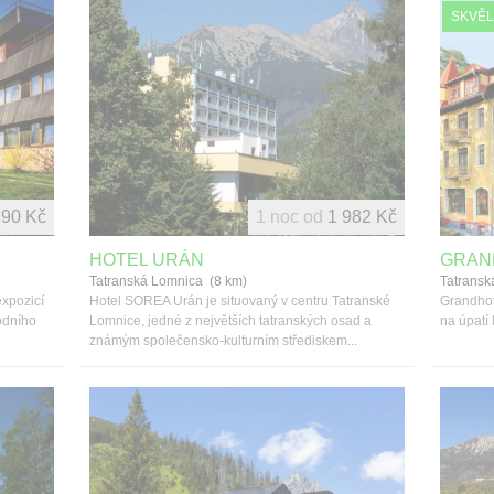
SKVĚL
890 Kč
1 noc od
1 982 Kč
HOTEL URÁN
GRAN
Tatranská Lomnica (8 km)
Tatransk
expozicí
Hotel SOREA Urán je situovaný v centru Tatranské
Grandhot
odního
Lomnice, jedné z největších tatranských osad a
na úpatí
známým společensko-kulturním střediskem...