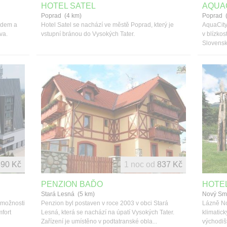
HOTEL SATEL
AQUA
Poprad (4 km)
Poprad 
radem a
Hotel Satel se nachází ve městě Poprad, který je
AquaCity
va.
vstupní bránou do Vysokých Tater.
v blízkos
Slovenské
690 Kč
1 noc od
837 Kč
PENZION BAĎO
HOTEL
Stará Lesná (5 km)
Nový Sm
 možnosti
Penzion byl postaven v roce 2003 v obci Stará
Lázně No
fort
Lesná, která se nachází na úpatí Vysokých Tater.
klimatic
Zařízení je umístěno v podtatranské obla...
východišt