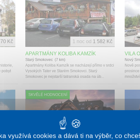
370 Kč
1 noc od
1 582 Kč
APARTMÁNY KOLIBA KAMZÍK
VILA O
Starý Smokovec (7 km)
Nový Sm
istorie,
Apartmány Koliba Kamzík se nacházejí přímo v srdci
Nově pos
e pobyt
Vysokých Tater ve Starém Smokovci. Starý
prosince
Smokovec je nejstarší tatranská osada na úb...
množství 
SKVĚLÉ HODNOCENÍ
ka využívá cookies a dává ti na výběr, co chce