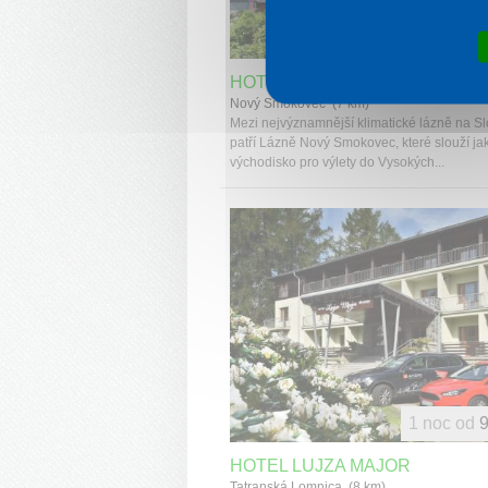
1 noc od
1 
HOTELY PALACE GRAND 1 A 2
Nový Smokovec (7 km)
Mezi nejvýznamnější klimatické lázně na S
patří Lázně Nový Smokovec, které slouží ja
východisko pro výlety do Vysokých...
1 noc od
9
HOTEL LUJZA MAJOR
Tatranská Lomnica (8 km)