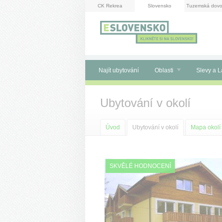
Panel pro správu cookies
CK Rekrea
Slovensko
Tuzemská dovo
Najít ubytování
Oblasti
Slevy a L
Ubytování v okolí
Úvod
Ubytování v okolí
Mapa okolí
SKVĚLÉ HODNOCENÍ