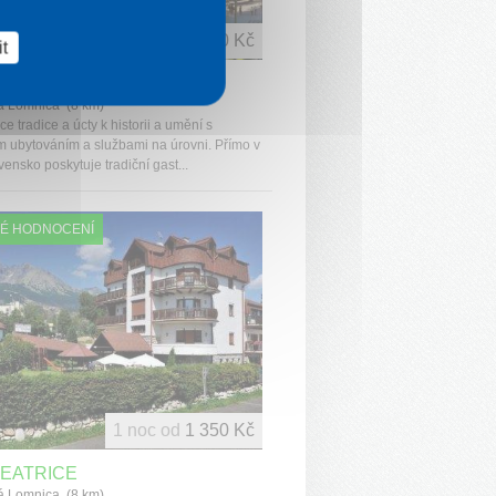
1 noc od
0 Kč
t
L LOMNICA
á Lomnica (8 km)
 tradice a úcty k historii a umění s
 ubytováním a službami na úrovni. Přímo v
vensko poskytuje tradiční gast...
É HODNOCENÍ
1 noc od
1 350 Kč
BEATRICE
á Lomnica (8 km)