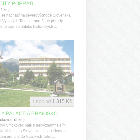
CITY POPRAD
(4 km)
 se nachází na severovýchodě Slovenska,
ti Vysokých Tater, neporušené přírody
ho ráje, nedaleko historických ...
1 noc od
1 315 Kč
Y PALACE A BRANISKO
okovec (5 km)
vý Smokovec patří k nejvýznamnějším
kým lázním na Slovensku a jsou ideálním
em pro túry do Vysokých Tater....