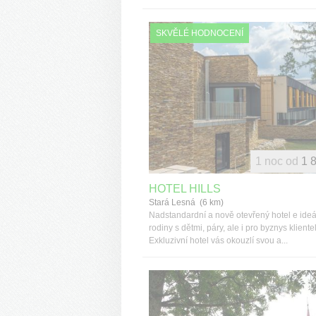
SKVĚLÉ HODNOCENÍ
1 noc od
1 
HOTEL HILLS
Stará Lesná (6 km)
Nadstandardní a nově otevřený hotel e ideá
rodiny s dětmi, páry, ale i pro byznys kliente
Exkluzivní hotel vás okouzlí svou a...