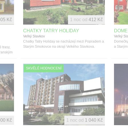
05 Kč
1 noc od
412 Kč
CHATKY TATRY HOLIDAY
DOME
Veľký Slavkov
Veľký Sl
Chatky Tatry Holiday se nacházejí mezi Popradem a
Domečky 
Starým Smokovce na okraji Velkého Slavkova.
a Starým
 trasy,
atranským
SKVĚLÉ HODNOCENÍ
00 Kč
1 noc od
1 040 Kč