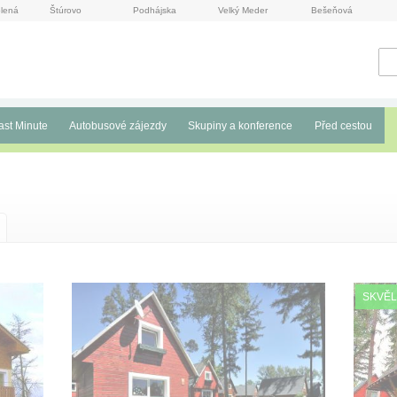
lená
Štúrovo
Podhájska
Velký Meder
Bešeňová
ast Minute
Autobusové zájezdy
Skupiny a konference
Před cestou
SKVĚL