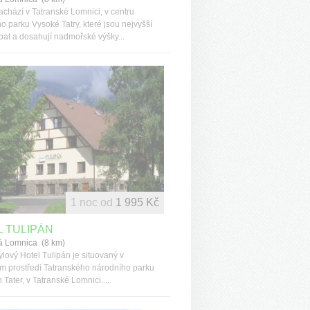
achází v Tatranské Lomnici, v centru
o parku Vysoké Tatry, které jsou nejvyšší
rpat a dosahují nadmořské výšky...
1 noc od
1 995 Kč
 TULIPÁN
á Lomnica (8 km)
ylový Hotel Tulipán je situovaný v
 prostředí Tatranského národního parku
Tater, v Tatranské Lomnici....