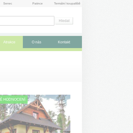
Senec
Patince
Termální koupaliště
Atrakce
O nás
Kontakt
É HODNOCENÍ