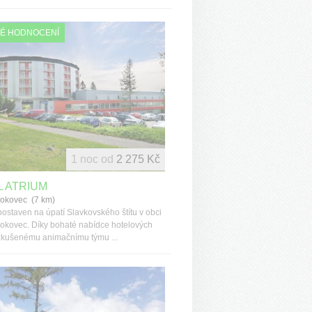
É HODNOCENÍ
1 noc od
2 275 Kč
 ATRIUM
okovec (7 km)
postaven na úpatí Slavkovského štítu v obci
kovec. Díky bohaté nabídce hotelových
a zkušenému animačnímu týmu ...